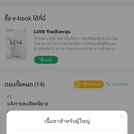
ซื้อ e-book ได้ที่นี่
LOVE รักฉบับละมุน
โปรเจค LOVE เลิฟ เป็นเรื่องราวของพี่น้องทั้ง 4 ประกอบ
ไปด้วย แอล โอ วี และเลิฟ ซึ่งความรักของทั้งคู่ก็จะแตก
ต่างกันออกไป อาจจะไม่ออกแนวดราม่ามากนัก อยาก
ให้เน้นออกน่ารักๆ LOVE รักฉบับละมุน เป็นเรื่องราว
ความรักแบบละมุน เมื่อคนทั้งสองที่เอาใจใส่คนรอบข้าง
ซื้อเลย
มาโดยตลอดถึงเวลาต้องมาเติมเต็มความรักให้กันและ
กัน ความรักที่แสนละมุน แสนอ่อนโยนจึงเกิดขึ้น มา
ติดตามความรักของทั้งคู่ได้ในเล่มเลยค่ะ สุดท้ายนี้ต้อง
ขอกราบขอบพระคุณ แฟนนิยายทุกคนที่อุดหนุนเรื่องนี้
ตอนทั้งหมด (14)
ซื้อทุกตอน
เก่าไปใหม่
ถ้าผิดพลาดประการใดต้องขออภัยไว้ ณ ที่นี้ด้วยนะคะ
#1
แจ้งรายละเอียดนิยาย
03 ธ.ค. 66 22:20
0
57
188 คำ (1 หน้า)
×
เนื้อหาสำหรับผู้ใหญ่
#2
V 1
8