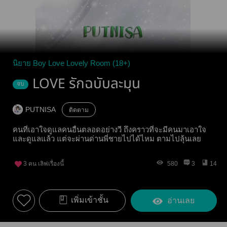
นิยาย Boy Love Lovely Room (18+)
LOVE รักฉบับละมุน
จบ
PUTNISA
ติดตาม
คนที่เอาใจดูแลคนอื่นตลอดอย่างวี ถึงคราวที่จะมีคนมาเอาใจ
และดูแลแล้ว แต่จะผ่านด่านพี่ชายไปได้ไหม ตามไปลุ้นเลย
3
คน เลิฟเรื่องนี้
580
3
14
เพิ่มเข้าชั้น
อ่านเลย