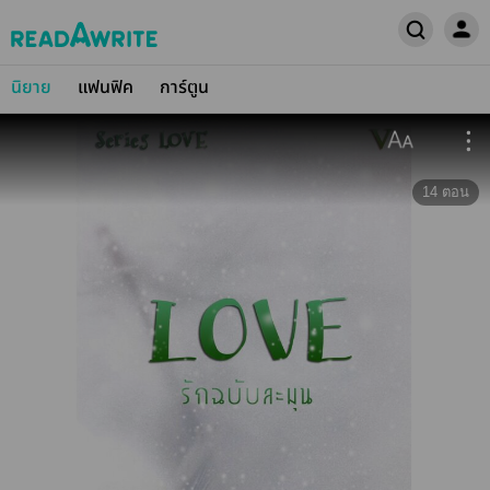
นิยาย
แฟนฟิค
การ์ตูน
14
ตอน