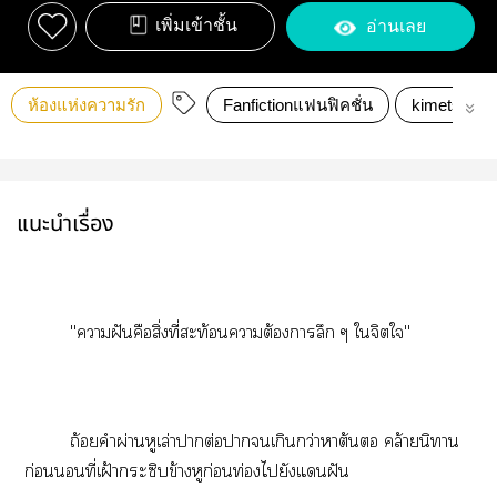
เพิ่มเข้าชั้น
อ่านเลย
ห้องแห่งความรัก
Fanfictionแฟนฟิคชั่น
kimetsunoy
แนะนำเรื่อง
"าฝันคือสิ่งที่สะท้อนาต้องาลึก ๆ ใจิตใ"
ถ้อยคำผ่านหูเล่าาต่อาเกินกว่าาต้นตอ คล้ายนิทาน
ก่อนที่เฝ้ากระซิบข้างหูก่อนท่ไยังแฝัน