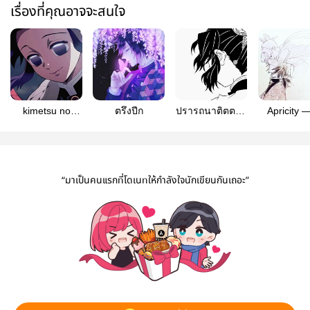
เรื่องที่คุณอาจจะสนใจ
kimetsu no
ตรึงปีก
ปรารถนาติตตารี
Apricity 
yaiba ผีเสื้อ
| KNY
แดดฤดูห
โบยบิน(ShotficGiyuuShinobu)
“มาเป็นคนแรกที่โดเนทให้กำลังใจนักเขียนกันเถอะ”