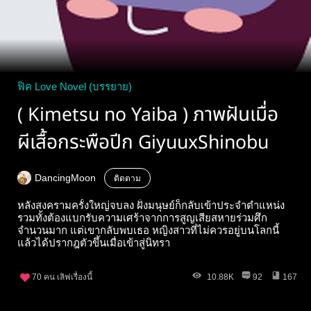
ฟิค Love Novel (บรรยาย)
( Kimetsu no Yaiba ) ภาพฝันเมื่อ
ผีเสื้อกระพือปีก GiyuuxShinobu
DancingMoon
ติดตาม
หลังสงครามครั้งใหญ่จบลง ฝั่งมนุษย์ก็กลับเข้าประจำตำแหน่ง
รวมทั้งต้องแบกรับความเศร้าจากการสูญเสียสหายร่วมศึก
จำนวนมาก แต่เขากลับพบเธอ หญิงสาวที่ไม่ควรอยู่บนโลกนี้
แล้วได้ปรากฎตัวขึ้นเมื่อเข้าสู่นิทรา
70
คน เลิฟเรื่องนี้
10.88K
92
167