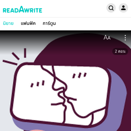
นิยาย
แฟนฟิค
การ์ตูน
2
ตอน