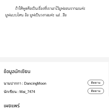
ถ้าให้พูดคือเป็นเรื่องที่เาเาไว้มูฟนาเค่ะ
มูฟแไ อ้อ มูฟเป็นค่ะ แฮ่....ฮือ
ข้อมูลนักเขียน
ติดตาม
นามปากกา :
DancingMoon
ติดตาม
นักเขียน :
Mai_7474
เผยแพร่