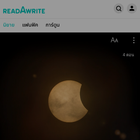
นิยาย
แฟนฟิค
การ์ตูน
4
ตอน