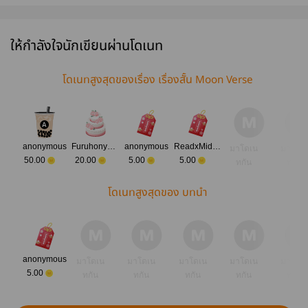
[omegaverse]
ทวงคืน
ฝ่าบาท [สนพ.
เสน่ห์ครับ (
[สนพ.onederwhy]
[𝑂𝑚𝑒𝑔𝑎𝑣𝑒𝑟𝑠𝑒]
SENSE BOOK]
มเมอร์พ่อ
Deep Publishing
ให้กำลังใจนักเขียนผ่านโดเนท
โดเนทสูงสุดของเรื่อง เรื่องสั้น Moon Verse
anonymous
Furuhonya San
anonymous
ReadxMidnight
มาโดเน
มาโดเ
50.00
20.00
5.00
5.00
ทกัน
ทกัน
โดเนทสูงสุดของ บทนำ
anonymous
มาโดเน
มาโดเน
มาโดเน
มาโดเน
มาโดเ
5.00
ทกัน
ทกัน
ทกัน
ทกัน
ทกัน