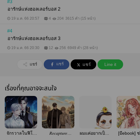
#3
อารักษ์แห่งฮอลเลอร์บอส 2
19 ม.ค. 66 20:57
4
204
3615 คำ (15 หน้า)
#4
อารักษ์แห่งฮอลเลอร์บอส 3
19 ม.ค. 66 20:30
12
256
6949 คำ (28 หน้า)
แชร์
แชร์
แชร์
Line it
เรื่องที่คุณอาจจะสนใจ
จักรวาลในฟีโร
𝑅𝑒𝑐𝑎𝑝𝑡𝑢𝑟𝑒
ผมแค่อยากเป็นที่
[มีebook] ช่
โมน
#กำหนดรักวัน
โปรดปรานของ
ไม่สอนปรุ