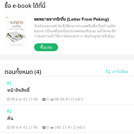
ซื้อ e-book ได้ที่นี่
จดหมายจากปักกิ่ง (Letter From Peking)
'ฉันรักเจอแรลล์ ฉันจึงยึดเอาประเทศจีนซึ่งเป็นบ้านเกิด
ของเขาเป็นเสมือนเป็นประเทศของฉันเอง แต่ใครจะนึก
ว่าสงครามทำให้เราต้องแยกจาก ฉันกับลูกชายจึงต้อง
กลับมาที่สหรัฐอเมริกา ฉันหวังว่าสักวันนึงเราจะพบกัน
อีก ท่ามกลางความแบ่งแยกในชนชาติและสีผิว วันหนึ่ง
ซื้อเลย
เจอแรลล์ก็ส่งจดหมายฉบับนั้นมา จดหมายที่ทำให้ฉัน
กลืนไม่เข้าคายไม่ออก และต้องซ่อนมันเอาไว้ข้างในลึก
สุดของหีบ
ตอนทั้งหมด (4)
เก่าไปใหม่
#1
หน้าลิขสิทธิ์
09 ต.ค. 61 17:46
0
88
66 คำ (1 หน้า)
#2
คั่น
09 ต.ค. 61 17:46
0
160
17 คำ (1 หน้า)