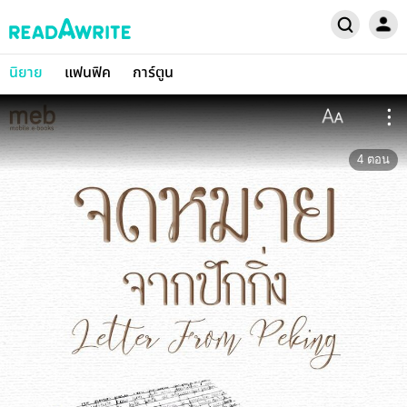
นิยาย
แฟนฟิค
การ์ตูน
4
ตอน