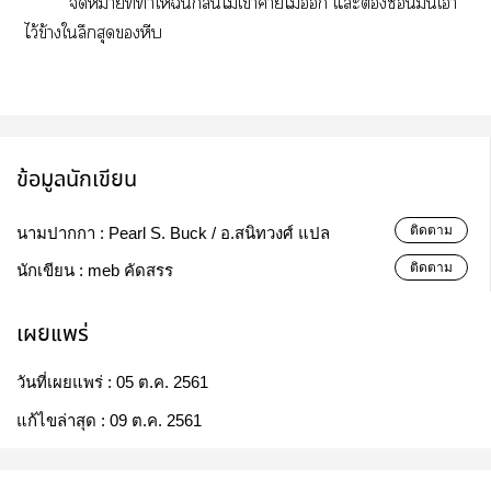
าที่ทำให้ฉันกลืนไม่เข้าาไม่ แะต้องซ่อนมันเา
ไว้ข้างใลึกสุดหีบ
ข้อมูลนักเขียน
ติดตาม
นามปากกา :
Pearl S. Buck / อ.สนิทวงศ์ แปล
ติดตาม
นักเขียน :
meb คัดสรร
เผยแพร่
วันที่เผยแพร่ :
05 ต.ค. 2561
แก้ไขล่าสุด :
09 ต.ค. 2561