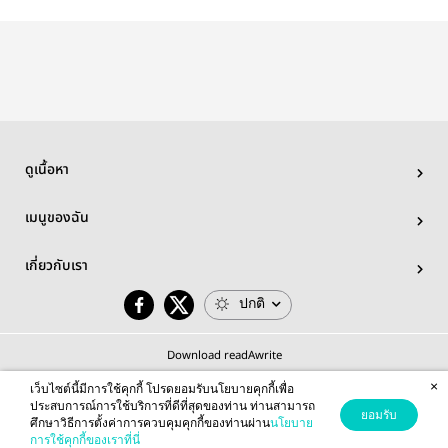
ท่ามกลางหิมะ
ของเหยี่ยวหิมะ
ทาง
โปรยปราย
(ความเคยชิน
ความไม่เที่ยง)
ดูเนื้อหา
เมนูของฉัน
เกี่ยวกับเรา
ปกติ
Download readAwrite
×
เว็บไซต์นี้มีการใช้คุกกี้ โปรดยอมรับนโยบายคุกกี้เพื่อ
ประสบการณ์การใช้บริการที่ดีที่สุดของท่าน ท่านสามารถ
ยอมรับ
ศึกษาวิธีการตั้งค่าการควบคุมคุกกี้ของท่านผ่าน
นโยบาย
© 2026 readAwrite.com by MEB Corporation Public Company Limited
การใช้คุกกี้ของเราที่นี่
This site is protected by reCAPTCHA and the Google
Privacy Policy
and
Terms of Service
apply.