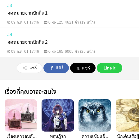
#3
จดหมายจากปักกิ่ง 1
09 ต.ค. 61 17:46
0
125
4621 คำ (19 หน้า)
#4
จดหมายจากปักกิ่ง 2
09 ต.ค. 61 17:46
0
165
6065 คำ (25 หน้า)
แชร์
แชร์
แชร์
Line it
เรื่องที่คุณอาจจะสนใจ
เรื่องเล่ารอบตัว
ทฤษฎีรัก
ความเข้มแข็ง
นักเดินเรือผ