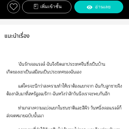
เพิ่มเข้าชั้น
อ่านเลย
แนะนำเรื่อง
'ฉันรักเแลล์ ฉันจึงยึดเาะเจีนซึ่งเป็นบ้าน
เกิดเาเป็นเสมือนเป็นะเฉันเ
แต่ใะนึกว่าาทำให้เาต้องแา ฉันกับลูกาจึง
ต้องกลับมาที่สหรัฐอเมริกา ฉันหวังว่าสักวันนึงเาะกันอีก
ท่ามกลางาแบ่งแใาติแะสีผิว วันหนึ่งเแลล์ก็
ส่งาฉบับนั้นา