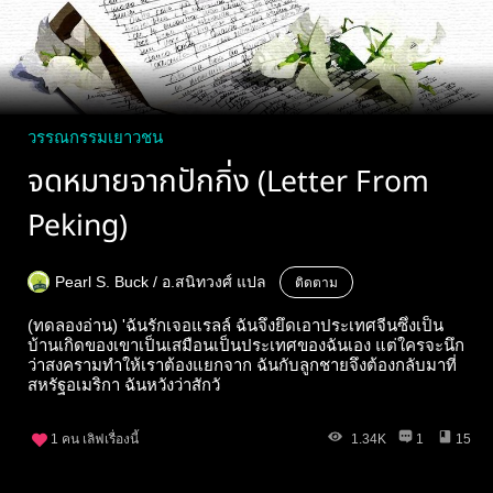
วรรณกรรมเยาวชน
จดหมายจากปักกิ่ง (Letter From
Peking)
Pearl S. Buck / อ.สนิทวงศ์ แปล
ติดตาม
(ทดลองอ่าน) 'ฉันรักเจอแรลล์ ฉันจึงยึดเอาประเทศจีนซึ่งเป็น
บ้านเกิดของเขาเป็นเสมือนเป็นประเทศของฉันเอง แต่ใครจะนึก
ว่าสงครามทำให้เราต้องแยกจาก ฉันกับลูกชายจึงต้องกลับมาที่
สหรัฐอเมริกา ฉันหวังว่าสักวั
1
คน เลิฟเรื่องนี้
1.34K
1
15