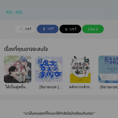
#31 - #33
แชร์
แชร์
แชร์
Line it
เรื่องที่คุณอาจจะสนใจ
ได้เป็นคู่หมั้นบท
[นิยายแปล ]
หลังจากเลิกรา
(นิยายแปล
จางของพระรอง
กลายร่างเป็น
ฉันกลายเป็นคน
เป็นตัวปร
ทั้งที อย่ามายุ่งกับ
ลูกสาวนางเอกที่
ดังในวงการ
ตัวร้ายเลี
ฉันนักเลย
ถูกทรมาน
บันเทิง (นิยาย
ลูกชายกัน
(ฮาเร็ม)
Transmigrated
แปล)
The Villai
“มาเป็นคนแรกที่โดเนทให้กำลังใจนักเขียนกันเถอะ”
as the Tortured
Femal