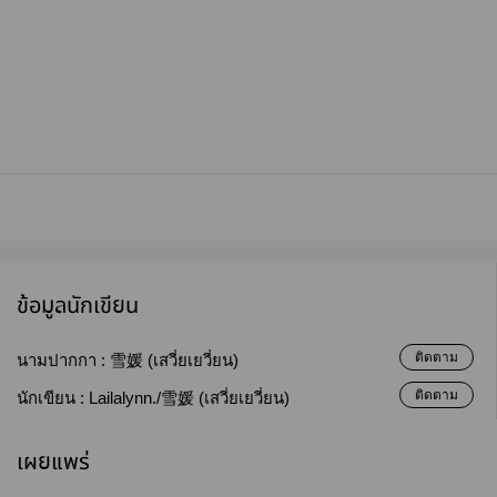
ข้อมูลนักเขียน
ติดตาม
นามปากกา :
雪媛 (เสวี่ยเยวี่ยน)
ติดตาม
นักเขียน :
Lailalynn./雪媛 (เสวี่ยเยวี่ยน)
เผยแพร่