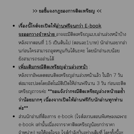
>> ชี้แาติดเหรียญ <<
เรื่องนี้ไต์ะเปิดให้
อ่านฟรีกว่า E-book
ะาจำหน่าย
าะมีติดเหรียญแอ่านล่วงหน้าบ้าง
หลังาที่ 15 เป็นต้นไ (ะ1า) นักอ่านาอ่า
นก่อนใาาอุดหนุนกันได้ะะ โนักอ่านน้อย
ยังาาอ่านได้
เพิ่มเติมกรณีติดเหรียญอ่านล่วงหน้า
:
หลังาอัพเตติดเหรียญอ่านล่วงหน้าแล้ว ใอีก 7 วัน
ต่อมาะโอัตโนมัติเปิดให้อ่านฟรีา 3 วัน ก่อนะติด
เหรียญาค่ะ
**แจ้งว่ากรณีติดเหรียญล่วงหน้าย้ำ
ว่าน้าๆ เนื่องจากเปิดให้อ่านฟรีกับนักอ่านทุกท่าน
ค่ะ**
ส่วนนักอ่านที่ต้องา e-book (ไต์พิเศษเาะ
e-book เท่านั้นเนื่องจากาาติดเหรียญน้อยกว่าาา
จำหน่าย) ให้ใ ไต์กำลังปั่นอย่างเต็มที่ โทั้งนี้ะ