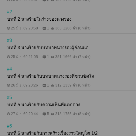
ไป แต่นางคนหนึ่งล่ะที่จะไม่มีวันยอมเป็นเช่นนั้น มู่เฟย
หรานที่เคยร้ายกาจมาทั้งชีวิตได้แต่กลอกตามองบน
#2
สลัดภาพนางรองSS2 ออกไปอย่างรวดเร็ว นางจะสยาย
ปีกเป็นนางร้ายที่แท้ทรู ประกาศศักดาต่อหน้าผู้คนว่าข้า
บทที่ 2 นางร้ายในร่างของนางรอง
นี่แหละ… นางร้ายสายสตรอง! การเปลี่ยนแปลงตนเอง
คนรอบข้างในระยะเวลาสั้นๆนั้นไม่ง่าย เช่นนั้นก็เริ่มจาก
25 มิ.ย. 69 20:58
1
363
1286 คำ (6 หน้า)
ตนเองก่อนเป็นอันดับแรก เช่นยุยงมารดาของนาง… บท
นางรองนั้นเชยสะบัดไปแล้ว จะต้องเป็นบทภรรยาหลวง
#3
อดทนต่อความลำเอียงของสามีที่มีต่อสตรีอีกคนไม่ไหว
บทที่ 3 นางร้ายกับบทบาทนางรองผู้อ่อนแอ
จึงลุกขึ้นทวงความยุติธรรมหย่าขาดกับเขาให้รู้แล้วรู้
รอดนี่สิถึงจะเก๋กู๊ด! หนังสือเซตนี้มีทั้งหมด 2 เล่ม คือ
25 มิ.ย. 69 21:05
1
351
1666 คำ (7 หน้า)
บทบาทนางรองนี้นางร้ายเช่นข้าไม่ขอเป็น เล่ม 1
บทบาทนางรองนี้นางร้ายเช่นข้าไม่ขอเป็น เล่ม 2 (เล่ม
#4
จบ)
บทที่ 4 นางร้ายกับบทบาทนางรองที่ชวนขัดใจ
26 มิ.ย. 69 20:26
1
312
1339 คำ (6 หน้า)
#5
บทที่ 5 นางร้ายกับความเห็นที่แตกต่าง
27 มิ.ย. 69 20:44
5
318
1755 คำ (8 หน้า)
#6
บทที่ 6 นางร้ายกับการสร้างเรื่องราวใหญ่โต 1/2