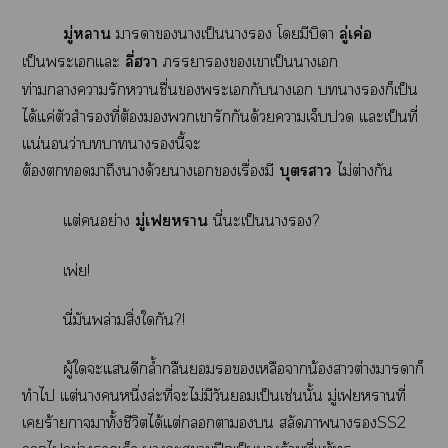
มู่า
าาาเป็นา โมีบิดา
ลู่เค่อ
เป็นะเแะ
ลี่ฮา
าเาเป็นาเ
ท่ามกลางารักาชื่นะเกับาเ าก็เป็น
ได้แค่ตัวสำรองที่ต้องเารักกันด้วยาเจ็บ แะเป็นที่
แน่นอนว่าาานี้ะ
ต้องาถึงาด้วยาเเรื่องมี
บุตรา
ไม่ต่างกัน
แต่อย่าง
มู่เฟยาน
นี่ะเป็นา?
เพ่ย!
นี่มันพล่ามสิ่งใกัน?!
ผู้ใะแดีกล้ำกลืนเหลือาน้องาต่างาาก็
ทำไ แต่าหนึ่งล่ะที่ะไม่มีวันเป็นเช่นนั้น มู่เฟยานที่
เร้ายกาจมาทั้งชีวิตได้แต่า สลัดาาSS2