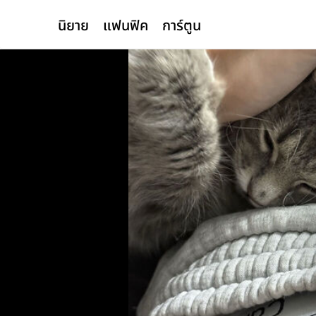
นิยาย
แฟนฟิค
การ์ตูน