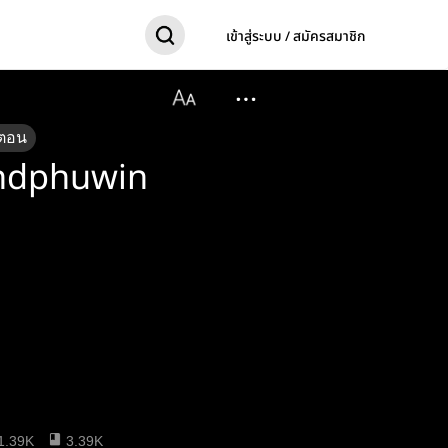
เข้าสู่ระบบ / สมัครสมาชิก
ตอน
ndphuwin
1.39K
3.39K