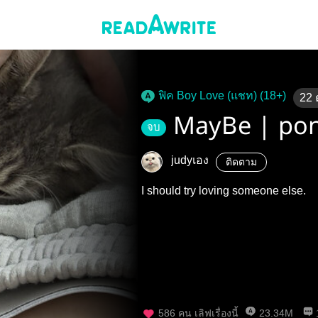
ฟิค Boy Love (แชท) (18+)
22
MayBe | po
จบ
judyเอง
ติดตาม
I should try loving someone else.
586
คน เลิฟเรื่องนี้
23.34M