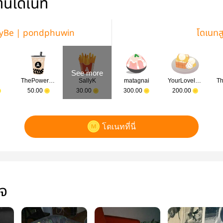
่านโดเนท
MayBe | pondphuwin
โดเนทส
See more
ThePower Pim
SallyK
matagnai
YourLovelySis
50.00
30.00
300.00
200.00
โดเนทที่นี่
ใจ