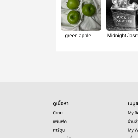
green apple ㅡ
Midnight Jas
ppw
| pondphuw
ดูเนื้อหา
เมนู
นิยาย
My R
แฟนฟิค
อ่านล่
การ์ตูน
My W