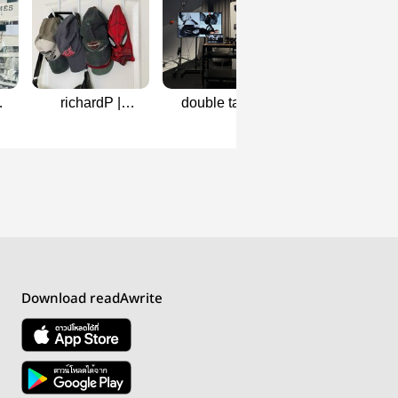
richardP |
double take ,
เฟดจิ |
pondphuwin
pondphuwin
pondphuwin
Download readAwrite