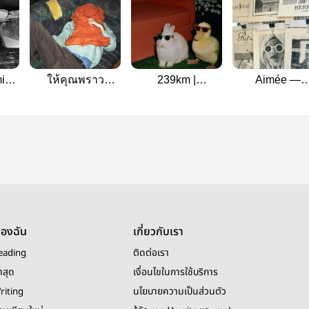
mine
ให้คุณพราว
239km |
Aimée —
in
/pondphuwin
pondphuwin
pondphuwin
ของฉัน
เกี่ยวกับเรา
eading
ติดต่อเรา
าสุด
เงื่อนไขในการใช้บริการ
riting
นโยบายความเป็นส่วนตัว