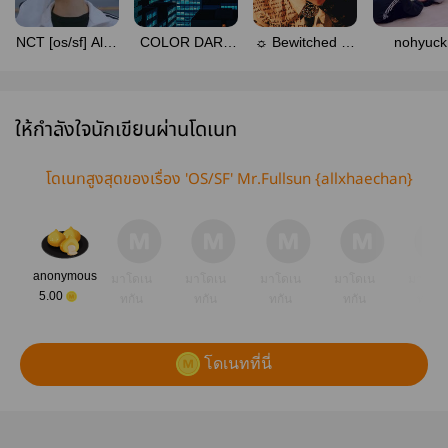
NCT [os/sf] All ×
COLOR DARK
☼ Bewitched by
nohyuck
Haechan
N DEEP
Full Sun ☼
OS,SF
ให้กำลังใจนักเขียนผ่านโดเนท
โดเนทสูงสุดของเรื่อง 'OS/SF' Mr.Fullsun {allxhaechan}
anonymous
มาโดเน
มาโดเน
มาโดเน
มาโดเน
มาโดเ
5.00
ทกัน
ทกัน
ทกัน
ทกัน
ทกัน
โดเนทที่นี่