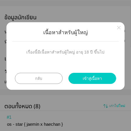
ข้อมูลนักเขียน
×
ติดตาม
นามปากกา :
jmjamnana
เนื้อหาสำหรับผู้ใหญ่
ติดตาม
นักเขียน :
[อัพช้าค่ะ] jmjamnana
เรื่องนี้มีเนื้อหาสำหรับผู้ใหญ่ อายุ 18 ปี ขึ้นไป
เผยแพร่
วันที่เผยแพร่ :
05 เม.ย. 2563
กลับ
เข้าสู่เนื้อหา
แก้ไขล่าสุด :
03 ส.ค. 2564
ตอนทั้งหมด (8)
เก่าไปใหม่
#1
os - star { jaemin x haechan }