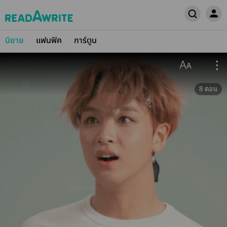
นิยาย
แฟนฟิค
การ์ตูน
8
ตอน