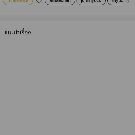
วายสเตชั่น
allhaechan
johnhyuck
ilhyuck
แนะนำเรื่อง