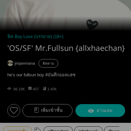
ฟิค Boy Love (บรรยาย) (18+)
'OS/SF' Mr.Fullsun {allxhaechan}
jmjamnana
ติดตาม
he's our fullsun boy #บันทึกออลแฮช
96.19K
407
1.45K
เพิ่มเข้าชั้น
อ่านเลย