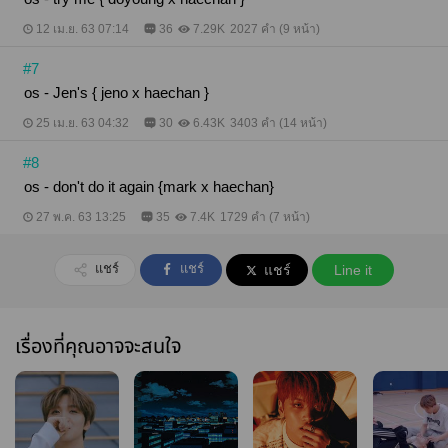
12 เม.ย. 63 07:14
36
7.29K
2027 คำ (9 หน้า)
#7
os - Jen's { jeno x haechan }
25 เม.ย. 63 04:32
30
6.43K
3403 คำ (14 หน้า)
#8
os - don't do it again {mark x haechan}
27 พ.ค. 63 13:25
35
7.4K
1729 คำ (7 หน้า)
แชร์
แชร์
แชร์
Line it
เรื่องที่คุณอาจจะสนใจ