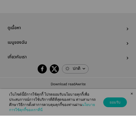
ดูเนื้อหา
เมนูของฉัน
เกี่ยวกับเรา
ปกติ
Download readAwrite
×
เว็บไซต์นี้มีการใช้คุกกี้ โปรดยอมรับนโยบายคุกกี้เพื่อ
ประสบการณ์การใช้บริการที่ดีที่สุดของท่าน ท่านสามารถ
ยอมรับ
ศึกษาวิธีการตั้งค่าการควบคุมคุกกี้ของท่านผ่าน
นโยบาย
© 2026 readAwrite.com by MEB Corporation Public Company Limited
การใช้คุกกี้ของเราที่นี่
This site is protected by reCAPTCHA and the Google
Privacy Policy
and
Terms of Service
apply.