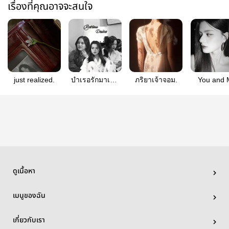
เรื่องที่คุณอาจจะสนใจ
just realized.
บำเรอรักมาเฟีย
ภริยาเจ้าจอม.
You and
อำมหิต |
#ฟรีนเบ
Freenbecky
ดูเนื้อหา
เมนูของฉัน
เกี่ยวกับเรา