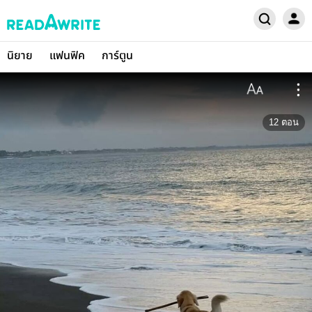
นิยาย
แฟนฟิค
การ์ตูน
12
ตอน