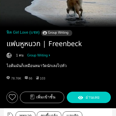
ฟิค Girl Love (แชท)
Group Writing
เเฟนหูหนวก | Freenbeck
1 คน
Group Writing
ไอติมมันก็เหมือนหมาวัดนักเลงไปทั่ว
78.76K
66
103
เพิ่มเข้าชั้น
อ่านเลย
หูหนวก
คนขี้แกล้ง
แอบรัก