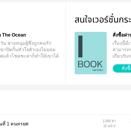
สนใจเวอร์ชั่นกร
m The Ocean
สั่งซื้อผ
ัน ชายหนุ่มผู้ซึ่งถูกคนรัก
เรื่องนี
ขาปิดกั้นหัวใจตัวเองไม่ยอม
สามารถกดท
แต่แล้วโชคชะตาก็ทำให้เขาได้
เกี่ยวกั
ิศนา ผู้ที่กำหัวใจเขาจนอยู่
จ้า
สั่งซื
กที่เขาได้ล่วงรู้ความลับบาง
นนั้น ทำให้เขาช็อค และเลือก
วเอง ทว่า เขากลับหนีไม่พ้น
บมา แต่คนที่เขารักกลับไม่รอ
าต้องพยายามทำทุกวิถีทางที่
ืน
1388 คำ
 ฝนกลางฤดูร้อน ตอนที่ 1 คนทรยศ
(6 หน้า)