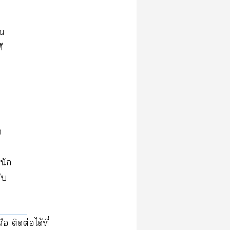
ัน
ี
า
ำนัก
ับ
ือ ติดต่อได้ที่