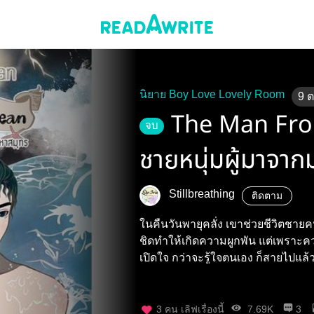
นิยาย Boy Love Lovely Room
9
The Man Fr
จบ
ชายหนุ่มผู้มาจา
Stillbreathing
ติดตาม
ในคืนวันพายุคลั่ง เขาช่วยชีวิตชา
ชิดทำให้เกิดความผูกพัน แต่เพราะคว
เปิดใจ กว่าจะรู้ใจตนเอง ก็สายไปแล้
3
คน เลิฟเรื่องนี้
7.69K
3