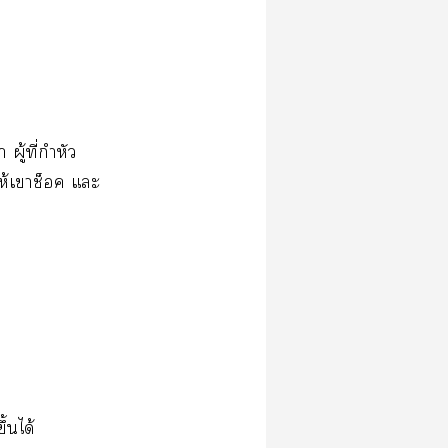
ผู้ที่กำหัว
ให้เาช็อค แะ
ึ้นได้