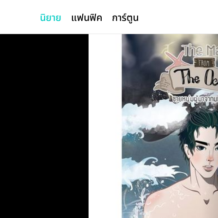
นิยาย
แฟนฟิค
การ์ตูน