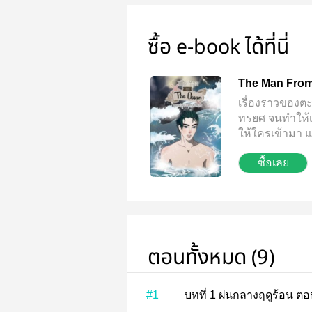
ซื้อ e-book ได้ที่นี่
The Man Fro
เรื่องราวของตะว
ทรยศ จนทำให้เ
ให้ใครเข้ามา 
พบเจอกับหนุ่มปร
ซื้อเลย
หมัด แต่หลังจา
อย่างของหนุ่มค
ที่จะหนีหัวใจตั
เมื่อหวนคืนกลั
เขาอีกต่อไป เข
จะตามรักกลับค
ตอนทั้งหมด (9)
#1
บทที่ 1