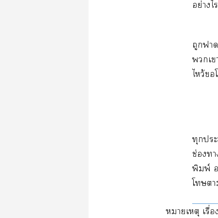
อย่างไ
ถูกาเ
เา
ไหว้
ทุกะ
ช่องา
พิมพ์ อ
โา
หมายเหตุ เรื่อง