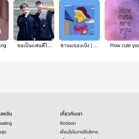
ing
ขอเป็นแฟนพี่ได้
ชานมของเป้ง | ริว
How cute yo
ไหม??#ริวเติร์ด
เติร์ด
are? #ศิรินภั
ของฉัน
เกี่ยวกับเรา
eading
ติดต่อเรา
าสุด
เงื่อนไขในการใช้บริการ