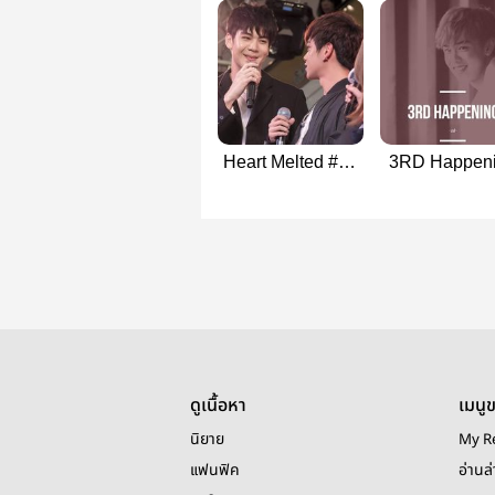
Heart Melted #ริว
3RD Happen
เติร์ด
ดูเนื้อหา
เมนู
นิยาย
My R
แฟนฟิค
อ่านล่