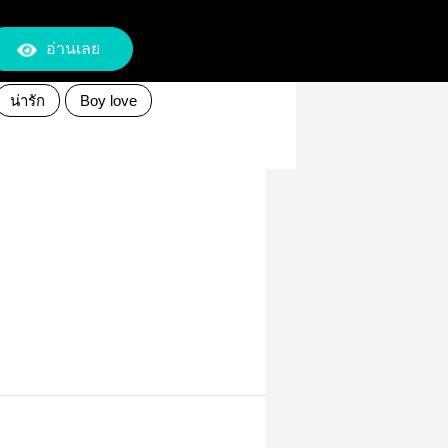
อ่านเลย
น่ารัก
Boy love