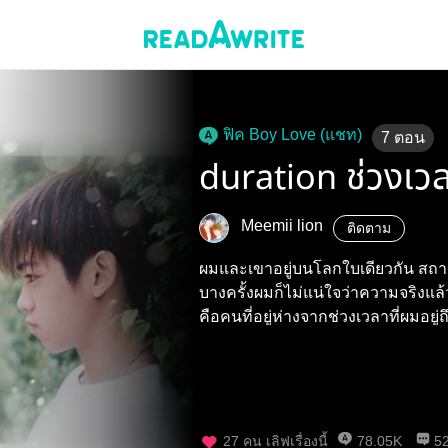
ฟิค Boy Love (แชท)
7
ตอน
duration ช่วงเวล
Meemii​ lion
ติดตาม
ผมและเขาอยู่บนโลกใบเดียวกัน สถานที
บางครั้งผมก็ไม่แน่ใจว่าความจริงแล้ว.
คือคนที่อยู่ห่างจากช่วงเวลาที่ผมอยู่ถ
27
คน เลิฟเรื่องนี้
78.05K
5