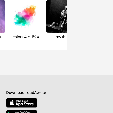
u
colors #เจเติร์ด
my third
ตัวประหลาดที่รั
ส
เธอ
Download readAwrite