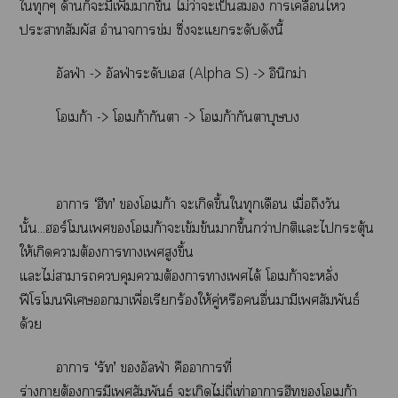
ใทุกๆ ด้านก็ะมีเพิ่มาขึ้น ไม่ว่าะเป็น าเคลื่อนไ
ะาสัมผัส อำนาจาข่ม ซึ่งะแระดับดังนี้
อัลฟ่า -> อัลฟ่าระดับเส (Alpha S) -> อินิกม่า
โเก้า -> โเก้ากันา -> โเก้ากันตาบุษ
าา ‘ฮีท’ โเก้า ะเกิดขึ้นใทุกเดือน เมื่อถึงวัน
นั้น...ฮอร์โมนเโเก้าจะเข้มข้นาขึ้นกว่าติแะไกระตุ้น
ให้เกิดาต้องาาเสูงขึ้น
แะไม่าาคุมาต้องาาเได้ โเก้าะหลั่ง
ฟีโโพิเศษาเพื่อเรียกร้องให้คู่หรืออื่นามีเสัมพันธ์
ด้วย
าา ‘รัท’ อัลฟ่า คือาาที่
ร่างาต้องามีเสัมพันธ์ ะเกิดไม่ถี่เท่าาาฮีทโเก้า