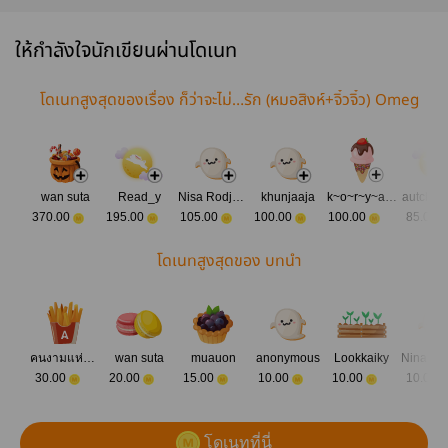
เซ็ทดอกไม้ 2 [
เซ็ทดอกไม้ 1[
ทวงคืน
(omegaver
สนพ FACAI ]
สนพ FACAI ]
[𝑂𝑚𝑒𝑔𝑎𝑣𝑒𝑟𝑠𝑒]
จบ ตีพิมพ์ก
Deep Publishing
Hermit
ให้กำลังใจนักเขียนผ่านโดเนท
โดเนทสูงสุดของเรื่อง ก็ว่าจะไม่…รัก (หมอสิงห์+จิ๋วจิ๋ว) Omeg
averse
wan suta
Read_y
Nisa Rodjam
khunjaaja
k~o~r~y~a~H
autchar
370.00
195.00
105.00
100.00
100.00
85.00
โดเนทสูงสุดของ บทนำ
คนงามแห่งอี๋หลิง
wan suta
muauon
anonymous
Lookkaiky
30.00
20.00
15.00
10.00
10.00
10.00
โดเนทที่นี่