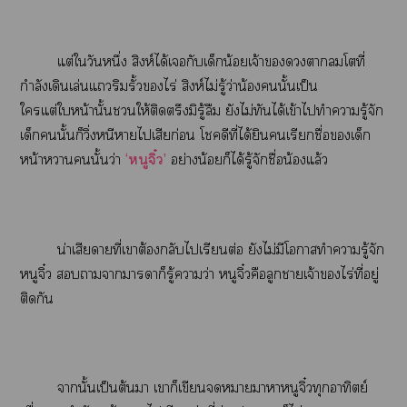
แต่ใวันหนึ่ง สิงห์ได้เกับเด็กน้อยเจ้าาโที่
กำลังเดินเล่นแริมรั้วไร่ สิงห์ไม่รู้ว่าน้นั้นเป็น
ใแต่ใหน้านั้นให้ติดตรึงมิรู้ลืม ยังไม่ทันได้เข้าไทำารู้จัก
เด็กนั้นก็วิ่งหนีาไเสียก่อน โดีที่ได้ยินเรียกชื่อเด็ก
หน้าานั้นว่า
‘หนูจิ๋ว’
อย่างน้อยก็ได้รู้จักชื่อน้องแล้ว
น่าเสียดายที่เาต้องกลับไเรียนต่อ ยังไม่มีโาทำารู้จัก
หนูจิ๋ว าาาาก็รู้าว่า หนูจิ๋วคือลูกาเจ้าไร่ที่อยู่
ติดกัน
านั้นเป็นต้นา เาก็เขียนาาาหนูจิ๋วทุกอาทิตย์