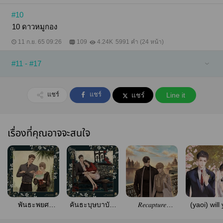
#10
10 ดาวหมูกอง
11 ก.ย. 65 09:26
109
4.24K
5991 คำ (24 หน้า)
#11 - #17
แชร์
แชร์
แชร์
Line it
เรื่องที่คุณอาจจะสนใจ
พันธะพยศ
คันธะบุษบาบัณ
𝑅𝑒𝑐𝑎𝑝𝑡𝑢𝑟𝑒
(yaoi) will
[Omegaverse]
[Omegaverse]
#กำหนดรักวัน
divorce 