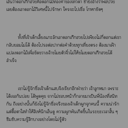
เอ็นว่าเก๊กฮวยคือไม้คำเา ซ้ำยังอ้างว่าพ่อป่วย
เต้องเาไม้วิเศษนี้ไรักษา ใะไเชื่อ โชัดๆ
ทั้งที่เจ้าเด็กเลี้ยงแะลักเาเก๊กฮวยไเพียงไม่กี่แต่เา
กลับไม่ได้ ต้องไต่อาต่อคำด้วยทุกเที่ยง ต้องาเฝ้า
แไม้เพื่อขัดาเจ้าโตัวจิ๋วไม่ให้โเก๊กฮวยได้
สำเร็จ
เาไม่รู้จักชื่อเจ้าเด็กแจึงเรียกอีกฝ่ายว่า เจ้าลูกหมา เาะ
ได้เกันบ่อย ได้พูดคุย าไม่หน้าก็าาเป็นพี่น้องที่สนิท
กัน ถึงอย่างนั้นก็ยังไม่รู้จักชื่อจริงเจ้าเด็กผูกจุกนี้ าน่ารัก
แต่ดื้อาใทำให้สิงห์นึกเอ็นดู าผูกพันเกิดขึ้นใะะเาสั้น ๆ
ซึมซับารู้สึกาอย่างโไม่รู้ตัว