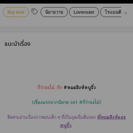
Boy love
นิยายวาย
Loverouter
โรแมนติกคอมม
แนะนำเรื่อง
ก็ว่าะไม่…รัก
#สิงห์หนูจิ๋ว
(เรื่องแานิยาย set #ก็ว่าะไม่)
ติดาอ่านเรื่องาเด็ก ๆ ที่เป็นจุดเริ่มต้น
พี่สิงห์แะ
หนูจิ๋ว