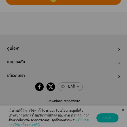
ดูเนื้อหา
เมนูของฉัน
เกี่ยวกับเรา
ปกติ
Download readAwrite
×
เว็บไซต์นี้มีการใช้คุกกี้ โปรดยอมรับนโยบายคุกกี้เพื่อ
ประสบการณ์การใช้บริการที่ดีที่สุดของท่าน ท่านสามารถ
ยอมรับ
ศึกษาวิธีการตั้งค่าการควบคุมคุกกี้ของท่านผ่าน
นโยบาย
© 2026 readAwrite.com by MEB Corporation Public Company Limited
การใช้คุกกี้ของเราที่นี่
This site is protected by reCAPTCHA and the Google
Privacy Policy
and
Terms of Service
apply.