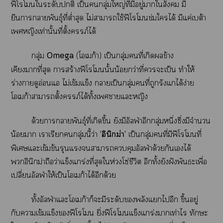
ฟีโโใระดับติ เป็นกลุ่มใหญ่ที่มีอยู่าใสังคม มี
ยีนาาพันธุ์ที่ต่ำสุด ไม่าาใช้ฟีโโข่มใได้ มีแค่เบต้า
เหญิงเท่านั้นที่ตั้งครรภ์ได้
กลุ่ม
Omega
(โเก้า) เป็นกลุ่มคนที่เกิดข้าง
เคียงาที่สุด าสร้างฟีโโนั้นน้อยกว่าที่ะเป็น ทำให้
ร่างาดูอ่อนแอ ไม่เข้มแข็ง าเป็นกลุ่มคนที่ถูกรังแได้ง่าย
โเก้าาาตั้งครรภ์ได้ทั้งเพศาแะหญิง
ด้วยาาพันธุ์ที่เกิดขึ้น ยังมีอัลฟ่าอีกกลุ่มหนึ่งซึ่งมีจำนวน
น้อยา เาเรียกกลุ่มนี้ว่า
‘อินิกม่า’
เป็นกลุ่มคนที่มีฟีโโที่
พิเศษแะเข้มข้นรุนแรงาาคุมอัลฟ่าด้วยกันเได้
อินิกม่าถือว่าแข็งแกร่งที่สุดให่วงโซ่ชีวิต อีกทั้งยังฝังพันธะเพื่อ
เปลี่ยนอัลฟ่าให้เป็นโเก้าได้อีกด้วย
ทั้งอัลฟ่าแะโเก้าก็ะมีระดับพลังแไอีก ขึ้นอยู่
กับาเข้มแข็งฟีโโ ยิ่งฟีโโแข็งแกร่งาเท่าไร ทักษะ