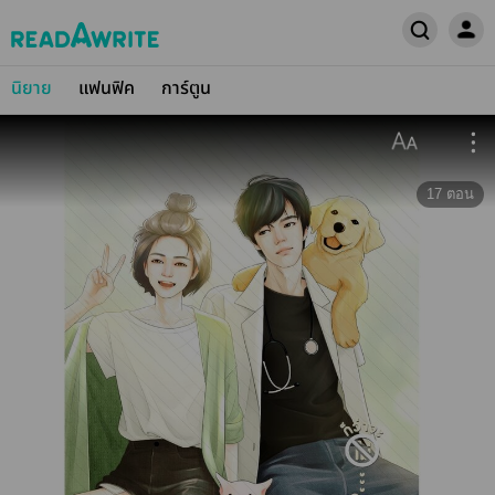
นิยาย
แฟนฟิค
การ์ตูน
17
ตอน