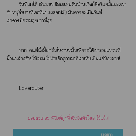
วันที่เาได้กลับาเหยียบแผ่นดินบ้านเกิดก็คือวันหมั้นเา
กับหนูจิ๋ว(คนที่เที่แไม้) มันะเป็นวันที่
เามีาสุขาที่สุด
า! คนที่นั่งยิ้มกริ่มใาหมั้นเพื่อให้เาแที่
นิ้วาข้างซ้ายให้ะไม่ใช่เจ้าเด็กลูกหมาที่เาเห็นเป็นแค่น้า!
Loverouter
ะเะ พี่สิงห์ถูกจิ๋วจิ๋วมัดหัวใเาไว้แล้ว!