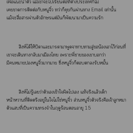
เพื่อแะนำตัว แม้เาะไเรียนต่อที่ต่างะเก็ไม่
เาาติดต่อกับหนูจิ๋ว ทว่าก็คุยกันผ่านา Email เท่านั้น
แม้ะสื่อาผ่านตัวอักษรแต่มันก็พัฒนาาเป็นารัก
สิงห์ได้ให้บิดาแะาาาพูดจาาาสู่ขอน้เาไว้ก่อนที่
เาะเดินากลับาเมืองไ เาะพี่าเาว่า
มีาหนูจิ๋วาา ซึ่งหนูจิ๋วก็รับหมั้น
สิงห์ไม่รู้เว่าตัวเเข้าใผิดไเ แท้จริงแล้วเด็ก
หน้าาที่ติดตรึงอยู่ใใไม่ใช่หนูจิ๋ว ส่วนหนูจิ๋วตัวจริงคือเจ้าลูกหมา
ตัวแที่เป็นาจำใฤดูร้อนอายุ 15