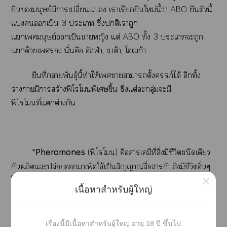
ยีนมนุษย์มีาเปลี่ยนแ เาเรียกยีนใหม่นี้ว่า ABO ยีนตัวนี้
แบ่งเป็น 3 ะเ ซึ่งติเาถูก
แเมนุษย์เป็นาหญิง แต่ ABO ทั้ง 3 ะเะถูก
แด้วยเ นั่นคือ อัลฟ่า, เบต้า, โเก้า
ยีนที่าพันธุ์นี้ทำให้เาาาตั้งครรภ์ได้ อีกทั้ง
ร่างามีาสร้างฟีโโพิเศษขึ้น ซึ่งแต่ะกลุ่มะมี
ฟีโโที่แต่างกัน
*
Pheromones
(ฟีโโ) คือาเคมีที่สิ่งมีชีวิตชนิดเดียว
กันผลิตแะปล่อยาเพื่อใช้เป็นสัญญาณสื่อากับสิ่งมีชีวิตอื่นๆ
×
ใสปีชีส์เดียวกัน โาะตุ้นให้
เนื้อหาสำหรับผู้ใหญ่
เกิดาาพฤติกรรม เช่น าดึงดูดคู่ าปรับอารมณ์
ากลุ่ม การเตือนภัย าแาาเ าข่มขู่แะาขับ
ไล่
เรื่องนี้มีเนื้อหาสำหรับผู้ใหญ่ อายุ 18 ปี ขึ้นไป