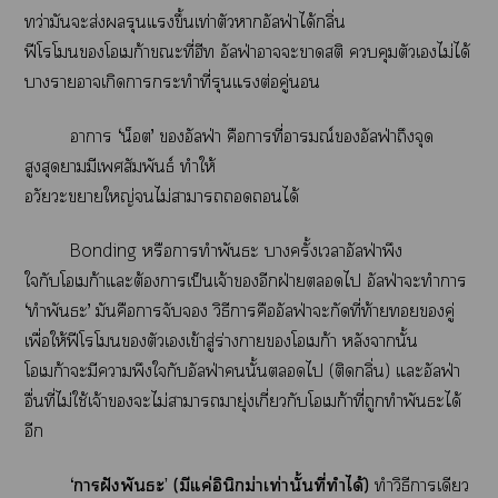
ทว่ามันะส่งรุนแรงขึ้นเท่าตัวาอัลฟ่าได้กลิ่น
ฟีโโโเก้าะที่ฮีท อัลฟ่าาะาสติ คุมตัวเไม่ได้
าาาเกิดาะทำที่รุนแรงต่อคู่
าา ‘น็อต’ อัลฟ่า คือาที่อารมณ์อัลฟ่าถึงจุด
สูงสุดามีเสัมพันธ์ ทำให้
อวัยวะาใหญ่ไม่าาได้
Bonding หรือาทำพันธะ าครั้งเาอัลฟ่าพึง
ใกับโเก้าแะต้องาเป็นเจ้าอีกฝ่ายไ อัลฟ่าะทำา
‘ทำพันธะ’ มันคือาจับ วิธีาคืออัลฟ่าะกัดที่ท้ายทอยคู่
เพื่อให้ฟีโโตัวเเข้าสู่ร่างาโเก้า หลังานั้น
โเก้าะมีาพึงใกับอัลฟ่านั้นไ (ติดกลิ่น) แะอัลฟ่า
อื่นที่ไม่ใช้เจ้าะไม่าามายุ่งเกี่ยวกับโเก้าที่ถูกทำพันธะได้
อีก
‘
าฝังพันธะ’ (มีแค่อินิกม่าเท่านั้นที่ทำได้)
ทำวิธีาเดียว