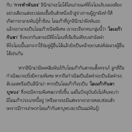
กับ
‘าทำพันธะ’
อินิกม่าะไม่ได้โถ่ายแค่ฟีโโจับเพียง
อย่างเดียวแต่ะปล่อยเชื้อยีนตัวหนึ่งเข้าสู่ร่างาผู้ถูกฝังทำให้
เกิดาาพันธุ์ซ้ำซ้อน โเก้าที่ถูกอินิกม่าฝังพันธะ
แล้วะาเป็นโเก้าชนิดพิเศษ เาะเรียกกลุ่มนี้ว่า
‘โเก้า
กันา’
ซึ่งกันาะมีฟีโโที่เข้มข้นเทียบเท่าอัลฟ่า
ฟีโโนี้าใช้ข่มขู่ผู้อื่นได้แล้วยังเป็นคล้ายาเสน่ห์ล่อผู้อื่น
ได้เช่นกัน
าอินิกม่ามีเสัมพันธ์กับโเก้ากันาตั้งครรภ์ ลูกที่ถือ
กำเนิดาะยิ่งมีาพิเศษ าถือกำเนิดเป็นอัลฟ่าะเป็นอัลฟ่าระ
ดับเสหรือเป็นอีนิกม่า าเป็นโเก้าก็ะเป็น
‘โเก้ากันตา
บุษ’
ซึ่งะมีาพิเศษายิ่งขึ้น แต่ใปัจจุบันยังไม่ค้นว่า
มีโเก้าะเนี้อยู่ (หรือาะมีแต่เาาซ่อนตัว
เาะมีาล่าโเก้ากันตาบุษาเป็นแม่พันธุ์)