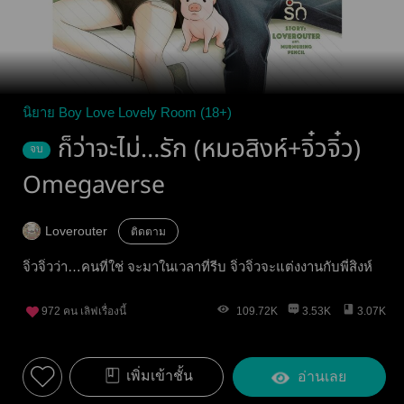
นิยาย Boy Love Lovely Room (18+)
ก็ว่าจะไม่…รัก (หมอสิงห์+จิ๋วจิ๋ว)
จบ
Omegaverse
Loverouter
ติดตาม
จิ๋วจิ๋วว่า…คนที่ใช่ จะมาในเวลาที่รีบ จิ๋วจิ๋วจะแต่งงานกับพี่สิงห์
972
คน เลิฟเรื่องนี้
109.72K
3.53K
3.07K
เพิ่มเข้าชั้น
อ่านเลย