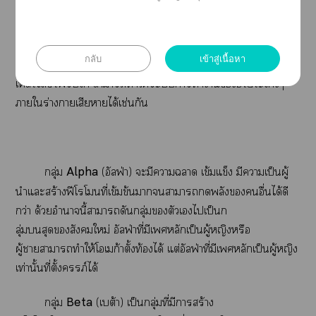
ฟีโโแต่ะะมีกลิ่นเาะตัว ซึ่งกลิ่นนี้บ่งถึง
ตัวแะพลังอำนาจ าเข้ม
กลับ
เข้าสู่เนื้อหา
ข้นกลิ่นาาทำให้ะาเดินาใผู้ที่ได้รับล้ม
เได้ชั่วพริบา าาทำให้ะาทำาอวัยวะต่างๆ
าใร่างาเสียาได้เช่นกัน
กลุ่ม
Alpha
(อัลฟ่า) ะมีาา เข้มแข็ง มีาเป็นผู้
นำแะสร้างฟีโโที่เข้มข้นาาาพลังอื่นได้ดี
กว่า ด้วยอำนาจนี้าาดันกลุ่มตัวเไเป็นก
ลุ่มสุดสังคมใหม่ อัลฟ่าที่มีเหลักเป็นผู้หญิงหรือ
ผู้าาาทำให้โเก้าตั้งท้องได้ แต่อัลฟ่าที่มีเหลักเป็นผู้หญิง
เท่านั้นที่ตั้งครรภ์ได้
กลุ่ม
Beta
(เบต้า) เป็นกลุ่มที่มีาสร้าง