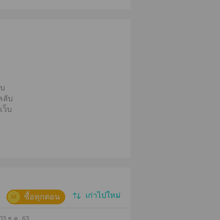
บบ
คลับ
เว็บ
ันมา
เก่าไปใหม่
ซื้อทุกตอน
03 ธ.ค. 63