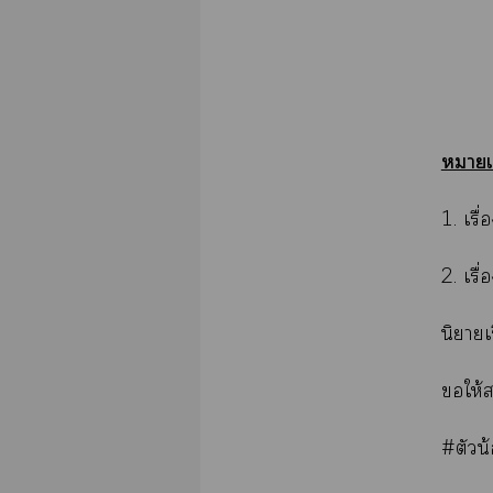
หมายเ
1. เรื
2. เรื
นิยายเ
ให้
#ตัวน้