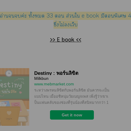
็บให้อ่านค่ะ ทั้ง 33  ส่วนใ e book มีพิเศษ
ซึ่งไม่เว็บ
>> E book <<