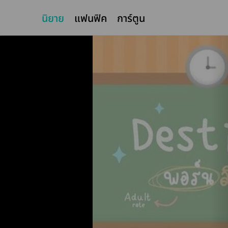
นิยาย
แฟนฟิค
การ์ตูน