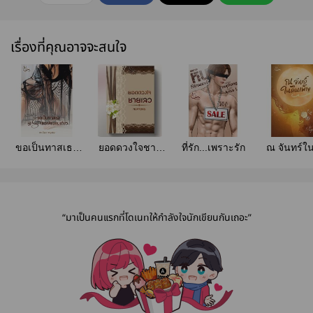
เรื่องที่คุณอาจจะสนใจ
ขอเป็นทาสเธอ
ยอดดวงใจชาย
ที่รัก...เพราะรัก
ณ จันทร์ใ
จะรักเธอเพียงคน
เลว
เพ็ญ (ปิดต
เดียว
รักผู้หญิงดอ
“มาเป็นคนแรกที่โดเนทให้กำลังใจนักเขียนกันเถอะ”