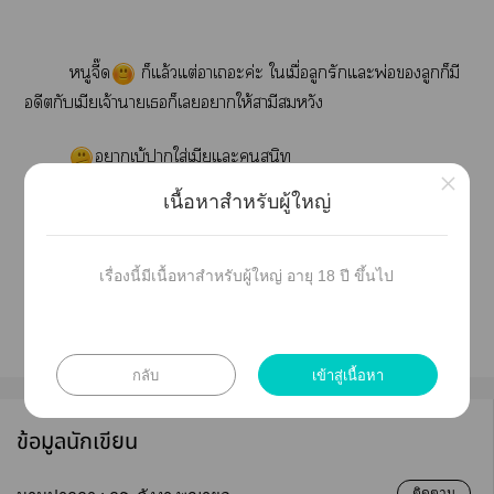
หนูจี๊ด
ก็แล้วแต่าเะค่ะ ใเมื่อลูกรักแะพ่อลูกก็มี
อดีตกับเมียเจ้าาเก็เาให้สามีสมหวัง
าเบ้าใส่เมียแะสนิท
×
เนื้อหาสำหรับผู้ใหญ่
เสี่ยหึงแะดูแต่เาะลูกไม่เป็น
เาก็เต้องเมีย ###ก็แล้วว่าเแต่วัว
เรื่องนี้มีเนื้อหาสำหรับผู้ใหญ่ อายุ 18 ปี ขึ้นไป
กลับ
เข้าสู่เนื้อหา
ข้อมูลนักเขียน
ติดตาม