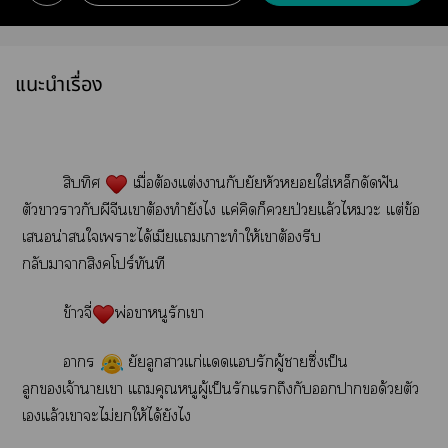
แนะนำเรื่อง
สิบทิศ
เมื่อต้องแต่งากับยัยหัวหยใส่เหล็กดัดฟัน
ตัวาากับผีจีนเาต้องทำยังไ แค่คิดก็ป่วยแล้วไะ แต่ข้อ
เน่าใเาะได้เมียแเาะทำให้เาต้องรีบ
กลับาาสิงคโปร์ทันที
ข้าวจี่
พ่อาหนูรักเา
า
ยัยลูกาแก่แแรักผู้าซึ่งเป็น
ลูกเจ้าาเา แคุณหนูผู้เป็นรักแถึงกับาขอด้วยตัว
เแล้วเาะไม่ให้ได้ยังไ