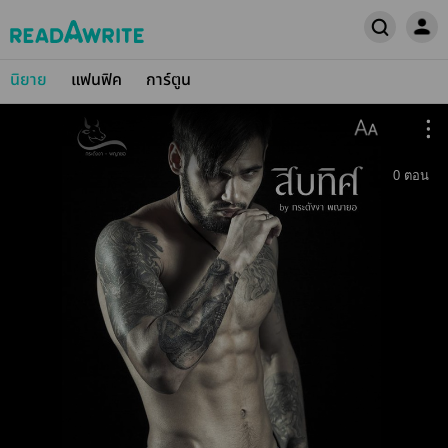
นิยาย
แฟนฟิค
การ์ตูน
0
ตอน