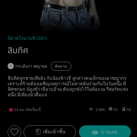
นิยายโรมานซ์ (18+)
สิบทิศ
กระดังงา พญายอ
ติดตาม
สิบทิศลูกชายเสี่ยย้ง กับน้องข้าวจี่ ลูกสาวคนเล็กของอาชญากร
เคราะห์ร้ายต้องเผชิญเหตุการณ์ไม่คาดฝันร่วมกันในวันหนึ่ง พี่
ทิศซกมก น้องข้าวจี่อวบอ้วน ต้องถูกขังไว้ในห้อง ณ รีสอร์ทแห่ง
หนึ่ง มีเพียงน้ำดื่มแล
24
คน เลิฟเรื่องนี้
3.98K
55
59
เพิ่มเข้าชั้น
อ่านเลย