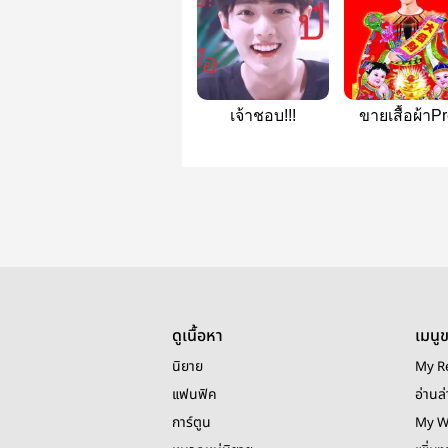
เจ้าชอบ!!!
ขายเสื้อผ้าPr
Order | ป๋อจ้
ดูเนื้อหา
เมนู
นิยาย
My R
แฟนฟิค
อ่านล่
การ์ตูน
My W