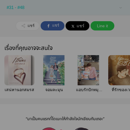
#31 - #48
แชร์
แชร์
แชร์
Line it
เรื่องที่คุณอาจจะสนใจ
เสน่หานอกสมรส
จอมละมุน
แอบรักปักหมุด
ที่รักของเ
เลิฟ
“มาเป็นคนแรกที่โดเนทให้กำลังใจนักเขียนกันเถอะ”