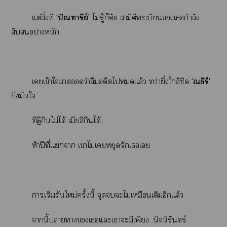
แต่สิ่งที่
‘ปัณฑารีย์’
ไม่รู้ก็คือ สามีตีทะเบียนเกำลัง
สับอย่างหนัก
เเข้าใาว่าลืมอดีตไแล้ว ทว่ายิ่งใกล้ชิด
‘ณธีร์’
ยิ่งมั่นใจ
ทิฐิกินไม่ได้ เมียสิกินได้
ห้าปีที่แา เาไม่เหยุดรักเเ
าเริ่มต้นใหม่ครั้งนี้ จุดะไม่เหมือนเดิมอีกแล้ว
านี้าาเแะเาะมีเพียง...นิจนิรันดร์