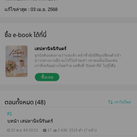
แก้ไขล่าสุด :
03 เม.ย. 2568
ซื้อ e-book ได้ที่นี่
เสน่หานิจนิรันดร์
ถูกบังคับแต่งงานว่าแย่แล้ว หนำซ้ำยังมีซีนเปลี่ยนตัวเจ้า
บ่าวกลางงานอีก อะไรก็ไม่ร้ายเท่า เขาคนนั้นเป็นแฟน
เก่าที่เทกันอย่างโหดร้าย แต่สิ่งที่ ‘ปัณฑารีย์’ ไม่รู้ก็คือ
สามีตีทะเบียนของเธอกำลังสับสนอย่างหนัก เคยเข้าใจ
มาตลอดว่าลืมอดีตไปหมดแล้ว ทว่ายิ่งใกล้ชิด ‘ณธีร์’ ยิ่ง
ซื้อเลย
มั่นใจ ทิฐิกินไม่ได้ เมียสิกินได้ ห้าปีที่แยกจาก เขาไม่เคย
หยุดรักเธอเลย การเริ่มต้นใหม่ครั้งนี้ จุดจบจะไม่เหมือน
เดิมอีกแล้ว จากนี้ปลายทางของเธอและเขาจะมี
เพียง...นิจนิรันดร์ ........ หมายเหตุ ‘เสน่หานิจนิรันดร์’ เป็น
ตอนทั้งหมด (48)
เก่าไปใหม่
เรื่องต่อจาก เสน่หานอกสมรส (พระเอกเป็นพี่น้องกัน) ต้น
เรื่องพระเอกปากเก่ง ต่อมาเป็นโรคคลั่งรักเมีย ฝากเอ็นดู
คุณไนท์กับหนูปัณด้วยนะคะ *ซื้อผ่านหน้าเว็บไซต์จะได้
#1
ราคาประหยัดที่สุดค่ะ
บทนำ เสน่หานิจนิรันดร์
22 พ.ย. 64 10:51
17
2.43K
1515 คำ (7 หน้า)