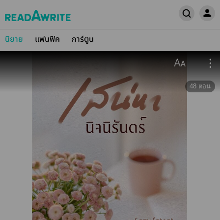
นิยาย
แฟนฟิค
การ์ตูน
48
ตอน