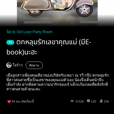
นิยาย Girl Love Party Room
ตกหลุมรักเลขาคุณแม่ (มีE-
จบ
book)นะฮะ
ใจร้าว
ติดตาม
เมื่อลูกสาวเพียงคนเดียวของบริษัทรับเหมา ณ รวี กรุ๊ป ตกหลุมรัก
พี่สาวคนสวยซึ่งเป็นเลขาของคุณแม่ตัวเอง น้องจึงเดินหน้าจีบ
เต็มกำลัง ฝากติดตามความน่ารักของเจ้าเด็กแก้มกลมที่คลั่งรักพี่
สาวคนสวยด้วยนะคะ
94
คน เลิฟเรื่องนี้
6.52K
135
156