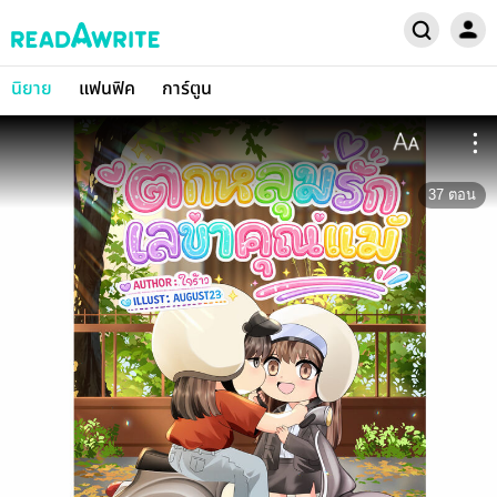
นิยาย
แฟนฟิค
การ์ตูน
37
ตอน