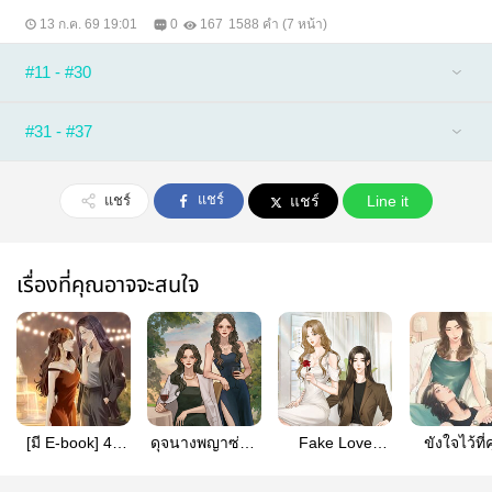
13 ก.ค. 69 19:01
0
167
1588 คำ (7 หน้า)
#11 - #30
#31 - #37
แชร์
แชร์
แชร์
Line it
เรื่องที่คุณอาจจะสนใจ
[มี E-book] 48
ดุจนางพญาซ่อน
Fake Love
ขังใจไว้ที่
Hour Escape
ใจ
หลอกกันให้สาแก่
หญิง
ใจคุณ