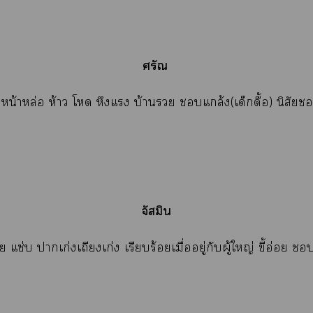
ศรัณ
 หน้าหล่อ ห้าว โ หึงแ บ้าน แกล้ง(เด็กดื้อ) นิสัย
จัสมิน
 แซ่บ าเก่งเถียงเก่ง เรียบร้อยเมื่ออยู่กับผู้ใหญ่ ขี้อ่อย 