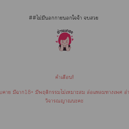
##ไม่มีนาใจ้า 
คำเตือน!!
า มีา18+ มีพฤติกรรมไม่เาะ ล่อแางเ อ่า
วิจารณญาณะะ