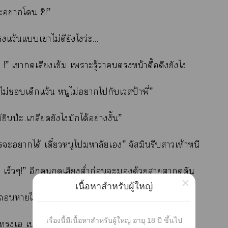
ะาโ ชิ!”
แว้นแเาไม่ดียังไว่ะ…
า !” เาเสียงเข้ม เาะรู้ว่าหน้าดื้อดึงยังไ
้นไม่เด็กแว้น หนูไม่าไกับเวสป้าพี่”
้ยินป่ะ..เกลียดยังไมักได้อย่างงั้น”
ะาได้ เดี๋ยวหนูไมหาลัยเ” จัสมินรีบาเท้าหนี
า เร็วๆ!” อีกเสียงต่ำก่อนะด้วยาาดดัน
×
เนื้อหาสำหรับผู้ใหญ่
นาใมาก่อนะขึ้นอย่างจำใ
เรื่องนี้มีเนื้อหาสำหรับผู้ใหญ่ อายุ 18 ปี ขึ้นไป
่เ เาะพี่มันสั้นดูดิ”