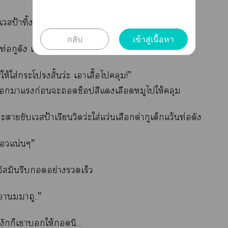
เวสป้าทิ้งแม่ง!” เสียงทุ้มสาอย่างเบื่อหน่าย
กลับ
เข้าสู่เนื้อหา
็ท่อกูดัง เดี๋ยวก็เาะกูสั้น
้ให้ใส่ะโสั้นว่ะ เาเสื้อไคลุม!”
าแก่อนะช็สีแเลือดหมูไให้คลุม
ะาขับเวสป้าเรียนวิดว่ะใส่แว่นเสือกด่ากูเด็กแว้นท่อดัง
แน่นๆ”
 จัสมินรีบอย่างรวดเร็ว
าาถู..”
งักก็เาให้นิ…