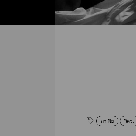
มาเฟีย
วิศวะ