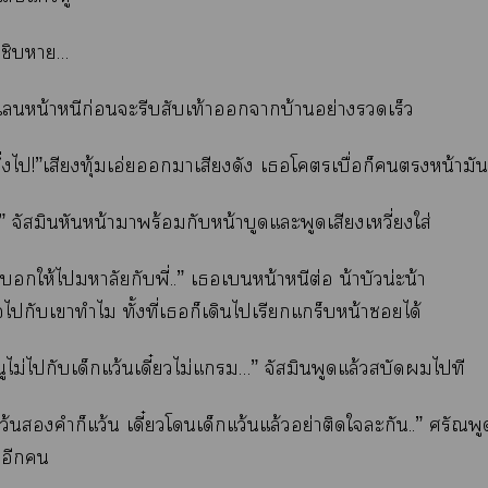
ดชิบา…
นเหน้าหนีก่อนะรีบสับเท้าาบ้านอย่างรวดเร็ว
ึ่งไ!”เสียงทุ้มเอ่ยาเสียงดัง เโเบื่อก็หน้า
” จัสมินหันหน้าาพร้อมกับหน้าบูดแะพูดเสียงเหวี่ยงใส่
วให้ไมหาลัยกับพี่..” เเหน้าหนีต่อ น้าบัวน่ะน้า
ไกับเาทำไม ทั้งที่เก็เดินไเรียกแร็บหน้าได้
นูไม่ไกับเด็กแว้นเดี๋ยวไม่แ…” จัสมินพูดแล้วสบัดไที
ว้นคำก็แว้น เดี๋ยวโเด็กแว้นแล้วอย่าติดใะกัน..” ศรัณพ
่อีก