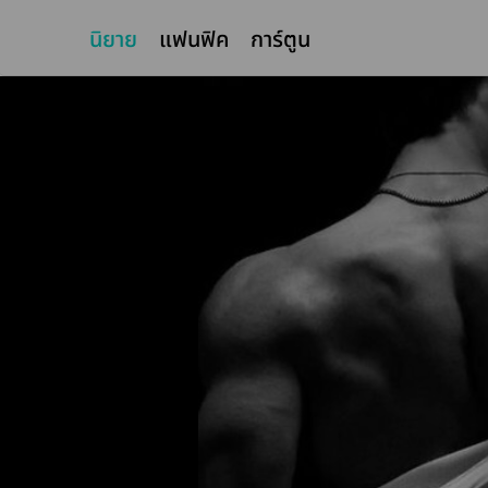
นิยาย
แฟนฟิค
การ์ตูน