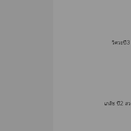
วิศวะปี3
เภสัช ปี2 