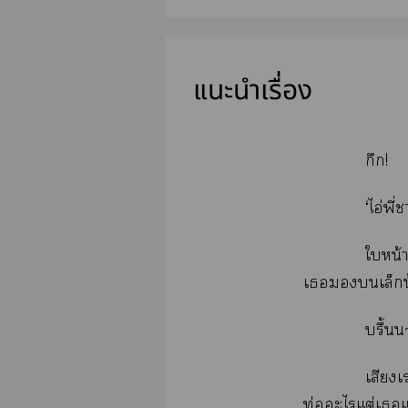
แนะนำเรื่อง
กึก!
‘ไอ่พี่
ใหน้
เเล็กน
บรื้นน
เสียงเร
ท่อะไแต่เแ