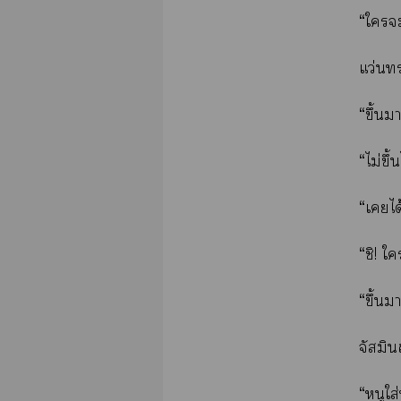
“ใ
แว่น
“ขึ้น
“ไม่ขึ
“เได
“ชิ! ใ
“ขึ้น
จัสมิ
“หนูใส