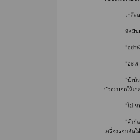
เกลีย
จัสมิ
“อย่าพ
“ะไ!
“น้าบั
บัวะให้เ
“ไม่ ห
“คำก็แ
เครื่องตัดใส