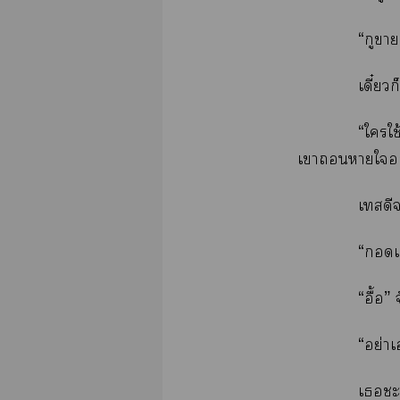
“กูา
เดี๋ยวก
“ใใช
เาาใ
เสดี
“เ
“อื้อ”
“อย่าเ
เชะ