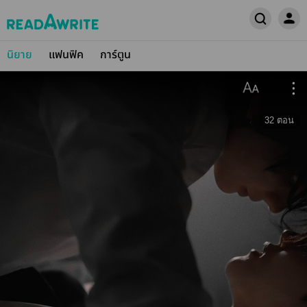
นิยาย
แฟนฟิค
การ์ตูน
32
ตอน