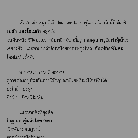
พัสะ เด็กหนุ่มที่เติบโตาโไม่เรู้เว่าโในี้มี
อัลฟ่า
เบต้า แะโเก้า
อยู่จริง
คืนหนึ่ง ชีวิตเากลับพลิกผัน เมื่อถูก
ณคุณ
ทรูอัลฟ่าผู้เย็นา
เคร่งขรึม แะาาลำดับหนึ่งตระกูลใหญ่
กัดสร้างพันธะ
โไม่ทันตั้งตัว
าแหน้า
สู่าต้องอยู่ร่วมกันาใต้พันธะที่ไม่มีใฝืนได้
ยิ่งใกล้... ยิ่งผูก
ยิ่งรัก... ยิ่งหนีไม่พ้น
แะน่ากลัวที่สุดคือ
ใาะ
คู่แห่งโะา
เมื่อพันธะสมบูรณ์
าฝ่ายหนึ่งต้องา