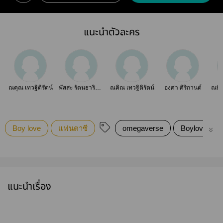
แนะนำตัวละคร
ณคุณ เทวฐิติรัตน์
พัสสะ รัตนธารินทร์
ณคิณ เทวฐิติรัตน์
องศา ศิริกานต์
Boy love
แฟนตาซี
omegaverse
Boylove/Yao
แนะนำเรื่อง