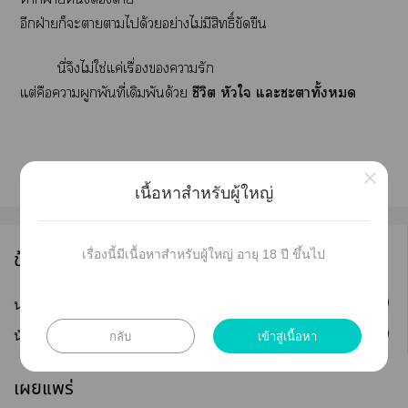
อีกฝ่ายก็ะาาได้วยอย่างไม่มีสิทธิ์ขัดขืน
นี่จึงไม่ใช่แค่เรื่องารัก
แต่คือาผูกพันที่เดิมพันด้วย
ชีวิต หัวใ แะะาทั้ง
×
เนื้อหาสำหรับผู้ใหญ่
ข้อมูลนักเขียน
เรื่องนี้มีเนื้อหาสำหรับผู้ใหญ่ อายุ 18 ปี ขึ้นไป
ติดตาม
นามปากกา :
Zelynn
กลับ
เข้าสู่เนื้อหา
ติดตาม
นักเขียน :
kristalynn
เผยแพร่