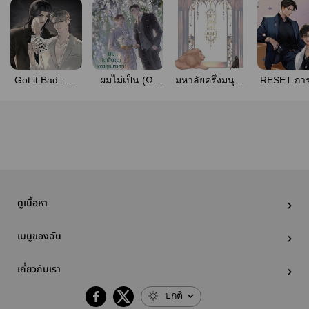
Got it Bad : น้ำ
ผมไม่เป็น (Ω)
มหาลัยครึ่งมนุษย์
RESET การ
ผึ้งกลิ่นมินท์
ของคุณหรอก!
(The Heirs'
ใหม่ของดว
(สนพ.Rose
stories)
(Yaoi)
Publishing)
[สนพ.Fac
ดูเนื้อหา
เมนูของฉัน
เกี่ยวกับเรา
ปกติ