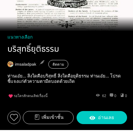
แนวทางเลือก
บริสุทธิ์ยุติธรรม
imsaladpak
ติดตาม
ท่านเอ๋ย... สิ่งใดคือบริสุทธิ์ สิ่งใดคือยุติธรรม ท่านเอ๋ย... โปรด
ชี้แจงแก่ตัวความตามืดบอดด้วยเถิด
รอใครสักคนเลิฟเรื่องนี้
62
0
0
เพิ่มเข้าชั้น
อ่านเลย