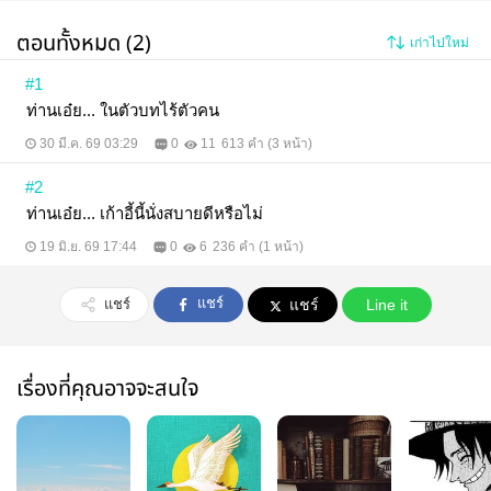
ตอนทั้งหมด (2)
เก่าไปใหม่
#1
ท่านเอ๋ย... ในตัวบทไร้ตัวคน
30 มี.ค. 69 03:29
0
11
613 คำ (3 หน้า)
#2
ท่านเอ๋ย... เก้าอี้นี้นั่งสบายดีหรือไม่
19 มิ.ย. 69 17:44
0
6
236 คำ (1 หน้า)
แชร์
แชร์
แชร์
Line it
เรื่องที่คุณอาจจะสนใจ