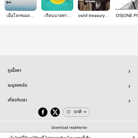
เมื่อโลกของเรา
เรียนนายท่าน
os/sf treasury of
OS|ONE P
ถูก [บางสิ่ง] จ้อง
ข้าว่านางโง่งม
ASIR.
เปลวไ
มอง
เกินไป
ดูเนื้อหา
เมนูของฉัน
เกี่ยวกับเรา
ปกติ
Download readAwrite
×