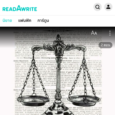
นิยาย
แฟนฟิค
การ์ตูน
2
ตอน