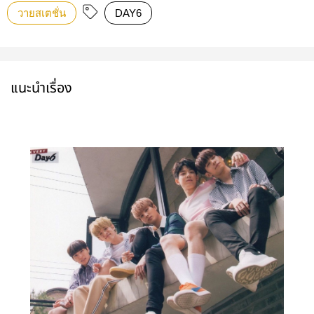
วายสเตชั่น
DAY6
แนะนำเรื่อง