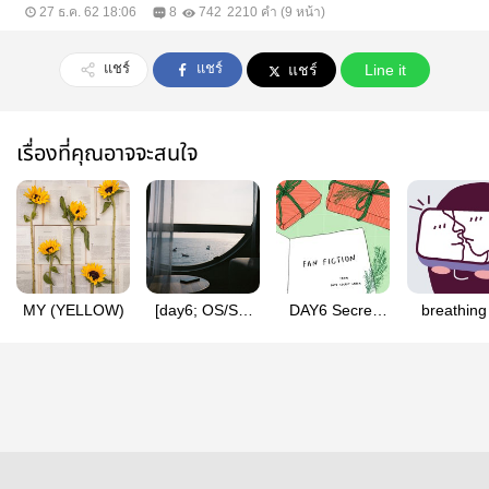
27 ธ.ค. 62 18:06
8
742
2210 คำ (9 หน้า)
แชร์
แชร์
แชร์
Line it
เรื่องที่คุณอาจจะสนใจ
MY (YELLOW)
[day6; OS/SF]
DAY6 Secret
breathing 
lyric of us
Santa 2019
writing o
(Fan Fiction)