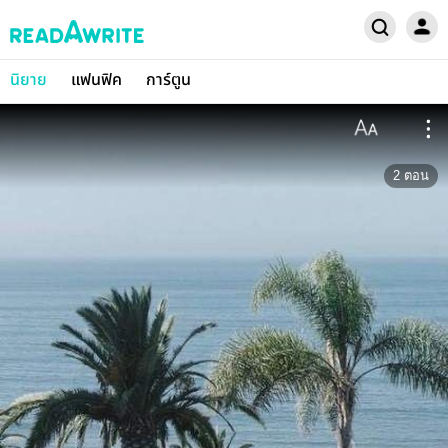
นิยาย
แฟนฟิค
การ์ตูน
2
ตอน