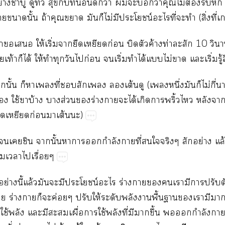
ย่างชาบู ดูทีวี สุขีกับที่ดีกว่า ะว่าคุณไม่ต้องรีบหัก
านั้น ถ้าคุณา มันก็ไม่มีประโยชน์ะไที่ะทำ (สิ่งที่เก
เาเ ให้เริ่มายืดเหยียดก่อน บิดตัวค้างท่าะสัก 10 วินาที
เท้าก็ได้ ให้ทำทุกวันไก่อน เริ่มทำได้แไม่า แะเริ่มรู
นั้น ก็าเที่สักเ เต้นดู (เหนึ่งมันก็ไม่กี่นา
้อง ใช้ขาบ้าง าส่วนร่างาะได้เกิดาพริ้วไ หลังานั
ืดเหยียดก่อนาเต้นะ)
เชิน านั้นาากำลังาที่ใจริงๆ สักอย่าง แล้ว
ิ่มเาไเรื่อยๆ
่างนี้แล้วมันะมีประโยชน์ะไ ร่างาเามีาปรับตัว
า ร่างาก็ะค่อยๆ ปรับให้ระดับพลังาพื้นาเามีาข
ใช้พลัง แะมีะเผื่อาใช้พลังที่มีาขึ้น กำลังา