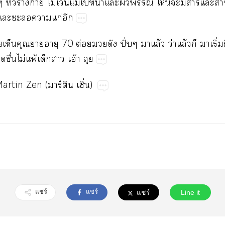
างๆ ทั่วร่างา ไม่เว้นแม้ใหน้าแะผิว ไะมีาแะา
น แะะาแก่อีก
ห็นคุณาอายุ 70 ต่อยดัง ปั่บๆ าแล้ว ว่าแล้วก็ าเริ่มย
่สดชื่นไม่แพ้เด็กา เอ้า ลุย
artin Zen (มาร์ติน เซิ่น)
แชร์
แชร์
แชร์
Line it