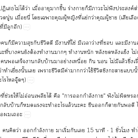
ฏิเสธไม่ได้ว่า เมื่ออายุาขึ้น ร่างาก็มีาะไม่พึงประสงค์ต
นู่น เมื่อยนี่ โเาะคุณผู้หญิงที่แย่กว่าคุณผู้า (เสียเลือ
่มีลูกอีก)
ก็มีาสุขกับชีวิตดี มีาที่ใช่ มีเาว่างที่ แะมีาอ
ที่ายังต้องทำาาๆ ทำาหนัก หลังหลังแข็ง ไม่ก
เสร็จากลับบ้านาอย่างเหนื่อย กิน  ไม่มีแล้วซึ่งเรี
่าทำเยี่ยงนั้นเ เาะชีวิตมีค่าากว่าใช้ชีวิตซังกะตายแนั้
ะไไจู๊ดๆ)
ึ่งที่ช่วยให้ไม่อ่อนเพลียได้ คือ "ากำลังา" ฟังไม่ผิด
๊ยลับบ้านก็แะทำะไแล้วะะ ขืนก็ากันดี 
ื่อเะ
คิดว่า กำลังา าเริ่มกันเ 15 นาที - 1 ชั่วโมง ทำไ