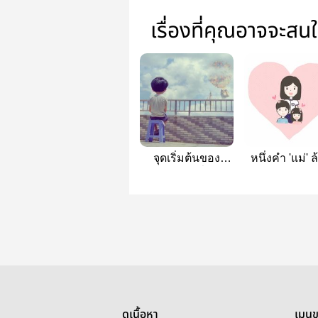
เรื่องที่คุณอาจจะสน
จุดเริ่มต้นของ
หนึ่งคำ 'แม่' 
ความฝัน (ที่แสน
คำบรรยาย
เลือนลาง)
ดูเนื้อหา
เมนู