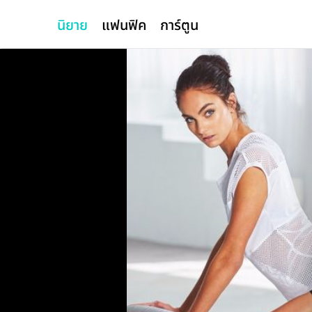
นิยาย
แฟนฟิค
การ์ตูน