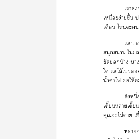
เาป
เหนื่อยง่ายขึ้น 
เดือน ไะคนที
แต่า
สนุกสนาน ใะ
ขัดยอกบ้าง า
ใ แต่ได้โอย
น้ำค่าไ ให้
สิ่งหน
เดี๊ยนาเดี
คุณะไม่า เช
าๆ 