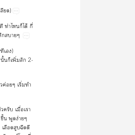
ลียด)
 ท่าไก็ได้ กี่
้สึกาๆ
ทีเ)
้นก็เพิ่มสัก 2-
ค่อยๆ เริ่มทำ
ครับ เมื่อเา
ึ้น พูดง่ายๆ
 เลือดสูบฉีดดี