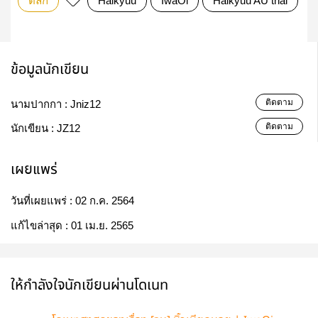
ตลก
Haikyuu
IwaOi
Haikyuu AU thai
อ
ข้อมูลนักเขียน
ติดตาม
นามปากกา :
Jniz12
ติดตาม
นักเขียน :
JZ12
เผยแพร่
วันที่เผยแพร่ :
02 ก.ค. 2564
แก้ไขล่าสุด :
01 เม.ย. 2565
ให้กำลังใจนักเขียนผ่านโดเนท