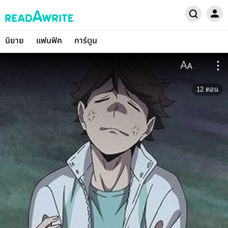
นิยาย
แฟนฟิค
การ์ตูน
12
ตอน