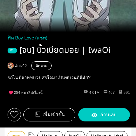
ฟิค Boy Love (แชท)
[จบ] นิ้วเบียดบอย | IwaOi
จบ
Jniz12
ติดตาม
รถไฟมีสาทขบวร​ สรใจมาเป้นขบวนที่สี่มั้ย?
284
คน เลิฟเรื่องนี้
4.01M
467
991
เพิ่มเข้าชั้น
อ่านเลย