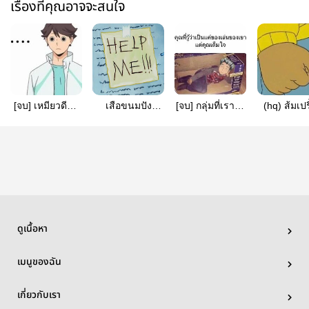
เรื่องที่คุณอาจจะสนใจ
[จบ]​ เหมียวดีส |
เสือขนมปัง
[จบ] กลุ่มที่เราจะ
(hq) ส้มเปร
IwaOi​
(iwaoi)
แกล้งว่าคลั่งรัก
หรือเปล่า
เธอ | HQ!
sakuats
ดูเนื้อหา
เมนูของฉัน
เกี่ยวกับเรา