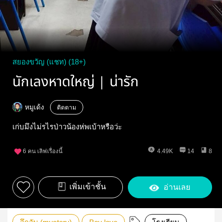
สยองขวัญ (แชท) (18+)
นักเลงหาดใหญ่ | น่ารัก
หมูเด้ง
ติดตาม
เก่บมึงไม่รไรป่าวน้องห่พเบ้าหรือว่ะ
6
คน เลิฟเรื่องนี้
4.49K
14
8
เพิ่มเข้าชั้น
อ่านเลย