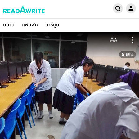
นิยาย
แฟนฟิค
การ์ตูน
5
ตอน