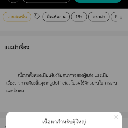
วายสเตชั่น
ติณห์ฌาน
18+
ดราม่า
Boylov
แนะนำเรื่อง
เนื้อาทั้งเป็นเพียงจินตนาการผู้แต่ง แะเป็น
เรื่องาาเพียงสั้นๆารูปofficial โใช้จักราใาอ่าน
แะรับ
×
เนื้อหาสำหรับผู้ใหญ่