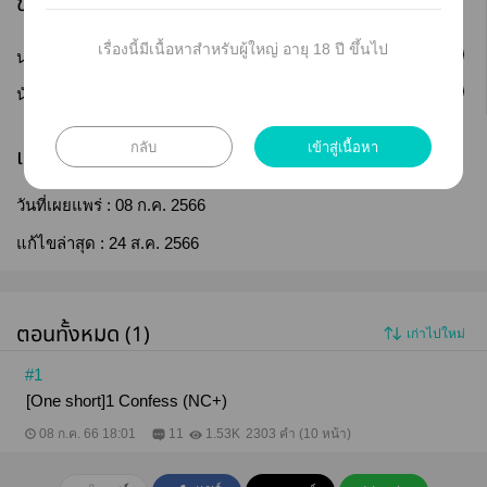
ข้อมูลนักเขียน
เรื่องนี้มีเนื้อหาสำหรับผู้ใหญ่ อายุ 18 ปี ขึ้นไป
ติดตาม
นามปากกา :
น้ำตาลกุหลาบ
ติดตาม
นักเขียน :
OverTheBlueNight
กลับ
เข้าสู่เนื้อหา
เผยแพร่
วันที่เผยแพร่ :
08 ก.ค. 2566
แก้ไขล่าสุด :
24 ส.ค. 2566
ตอนทั้งหมด (1)
เก่าไปใหม่
#1
[One short]1 Confess (NC+)
08 ก.ค. 66 18:01
11
1.53K
2303 คำ (10 หน้า)