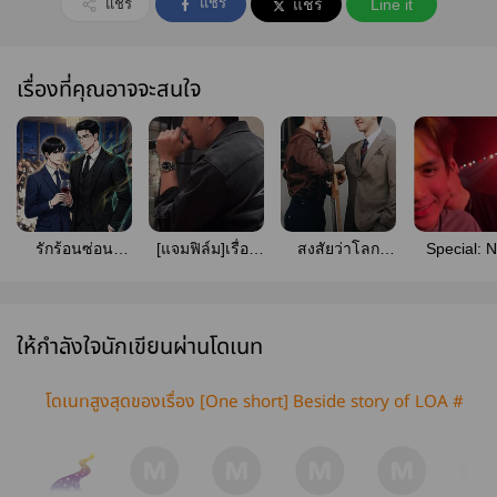
แชร์
แชร์
แชร์
Line it
เรื่องที่คุณอาจจะสนใจ
รักร้อนซ่อน
[แจมฟิล์ม]เรื่อง
สงสัยว่าโลก
Special: 
ร้าย... [JamFilm]
วุ่นๆของวัยรุ่น
อยากให้เรารักกัน
year party
ครองไมค์ #แจม
#แจมฟิล์ม
วัน เป็นเ
ฟิล์ม #JamFilm
Jamfil
ให้กำลังใจนักเขียนผ่านโดเนท
โดเนทสูงสุดของเรื่อง [One short] Beside story of LOA #
ติณห์ฌาน #แจมฟิล์ม