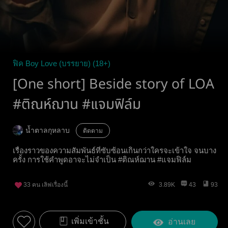
ฟิค Boy Love (บรรยาย) (18+)
[One short] Beside story of LOA
#ติณห์ฌาน #แจมฟิล์ม
น้ำตาลกุหลาบ
ติดตาม
เรื่องราวของความสัมพันธ์ที่ซับซ้อนเกินกว่าใครจะเข้าใจ จนบาง
ครั้ง การใช้คำพูดอาจะไม่จำเป็น #ติณห์ฌาน #แจมฟิล์ม
33
คน เลิฟเรื่องนี้
3.89K
43
93
เพิ่มเข้าชั้น
อ่านเลย