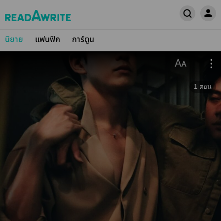
นิยาย
แฟนฟิค
การ์ตูน
1
ตอน