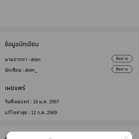
ข้อมูลนักเขียน
ติดตาม
นามปากกา :
dnim
ติดตาม
นักเขียน :
dnim_
เผยแพร่
วันที่เผยแพร่ :
16 ม.ค. 2567
แก้ไขล่าสุด :
12 ก.ค. 2569
×
ตอนทั้งหมด (8)
เก่าไปใหม่