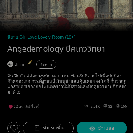
นิยาย Girl Love Lovely Room (18+)
Angedemology ปิศเทววิทยา
dnim
ติดตาม
จิน ฝึกบัลเล่ต์อย่างหนัก ตอบแทนเพื่อนรักที่ตายไปเพื่อปกป้อง
ชีวิตของเธอ กระทั่งวันหนึ่งใบหน้าแสนคุ้นเคยของ โซอี้ ก็ปรากฎ
แก่สายตาเธออีกครั้ง แต่คราวนี้มีปีศาจและปีกคู่สวยตามติดหลัง
มาด้วย
22
คน เลิฟเรื่องนี้
2.01K
32
155
เพิ่มเข้าชั้น
อ่านเลย