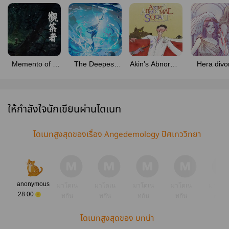
Memento of a
The Deepest
Akin’s Abnormal
Hera divo
Teaveler (觀茶
กลางใจจ้าว
Squad เฮาส์เมท
#เฮร่าจะห
者) #ผู้แสวงชา
สมุทร
ของอคิณ [E-
Book]
ให้กำลังใจนักเขียนผ่านโดเนท
โดเนทสูงสุดของเรื่อง Angedemology ปิศเทววิทยา
anonymous
มาโดเน
มาโดเน
มาโดเน
มาโดเน
มาโดเ
28.00
ทกัน
ทกัน
ทกัน
ทกัน
ทกัน
โดเนทสูงสุดของ บทนำ