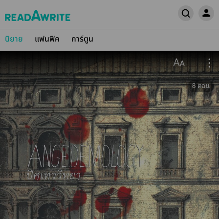
นิยาย
แฟนฟิค
การ์ตูน
8
ตอน