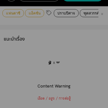
แฟนตาซี
แอ็คชั่น
ปราบปีศาจ
ฑูตสวรรค์
แนะนำเรื่อง
🩰 x 🪽
Content Warning
เลือด / อสูร / าต่อสู้