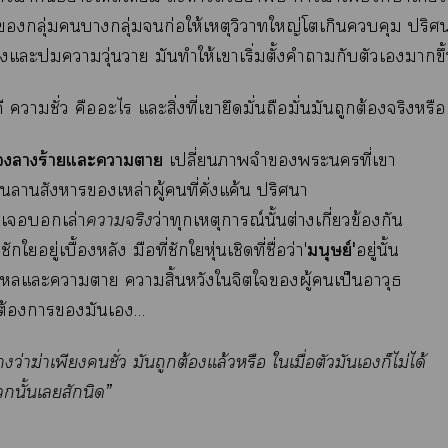
งกลุ่มากลุ่มก่อให้เหตุวิวาทใหญ่โเกินคุม ปริ
แะาวุ่นวาย มันทำให้เาเริ่มตั้งคำากับตัวเาขึ้น
 าชั่ว คือะไ แะสิ่งที่เายึดมั่นถือมั่นมันถูกต้องจริงหรือ
าร้ายแะาา
เปลี่ยนาจำะที่เา
็นาสังหารเหล่าผู้คนที่คั่งแค้น ปริศนา
เเล่า
าจริง
ว่าทุกเหตุการณ์นั้นต่างเกี่ยวข้องกัน
มนุษย์'
อยู่เบื้องหลัง มือที่ชักใหุ่นเชิดที่ชื่อว่า'
อยู่นั้น
แะาา าสิ้นหวังใจิตใผู้เป็นอาวุธ
ต้องามันเ…
างว่าฆ่าเพียงชั่ว มันถูกต้องแล้วหรือ ใเมื่อตัวมันเก็ไม่ได้
นั้นเสักนิด”