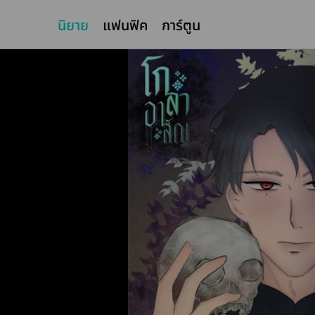
นิยาย
แฟนฟิค
การ์ตูน