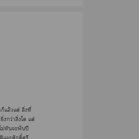
แล้วแต่ สิ่งที่
่งกว่าสิ่งใ แต่
ไม่ทันะพ้นปี
ิแะศักดิ์ศรี