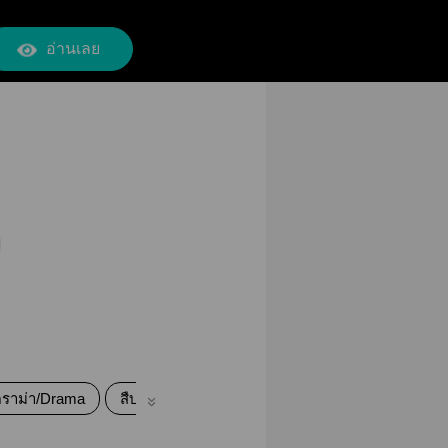
อ่านเลย
ราม่า/Drama
สืบสวนอาชญากรรมฆาตกรรม
หักเหลี่ยม