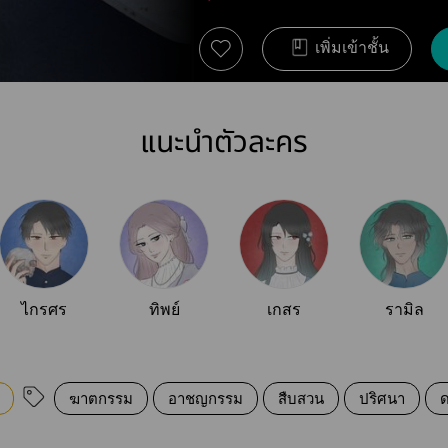
เพิ่มเข้าชั้น
แนะนำตัวละคร
ไกรศร
ทิพย์
เกสร
รามิล
ฆาตกรรม
อาชญกรรม
สืบสวน
ปริศนา
ด