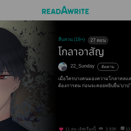
สืบสวน (18+)
27
ตอน
โกลาอาสัญ
22_Sunday
ติดตาม
เมื่อใครบางคนมองความโกลาหลแ
ต้องการตน ก่อนจะคอยหยิบยื่น’บาป’ใ
11
คน เลิฟเรื่องนี้
3.93K
13