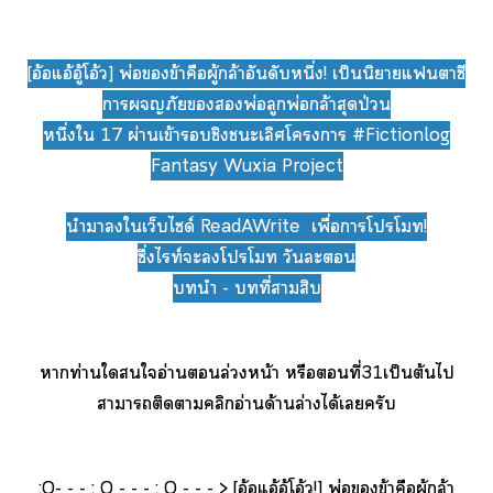
[อ้อแอ้อู้โอ้ว] พ่อข้าคือผู้กล้าอันดับหนึ่ง! เป็นนิยายแาซี
าภัยพ่อลูกพ่อกล้าสุดป่วน
หนึ่งใ 17 ผ่านเข้าชิงะเลิศโา #Fictionlog
Fantasy Wuxia Project
นำาใเว็บได์ ReadAWrite เพื่อาโโท!
ซึ่งไท์ะโโท วันะ
นำ - ที่าสิบ
าท่านใใอ่านล่วงหน้า หรือที่31เป็นต้นไ
าาติดาคลิกอ่านด้านล่างได้เครับ
;O- - - ; O - - - ; O - - - > [อ้อแอ้อู้โอ้ว!] พ่อข้าคือผู้กล้า