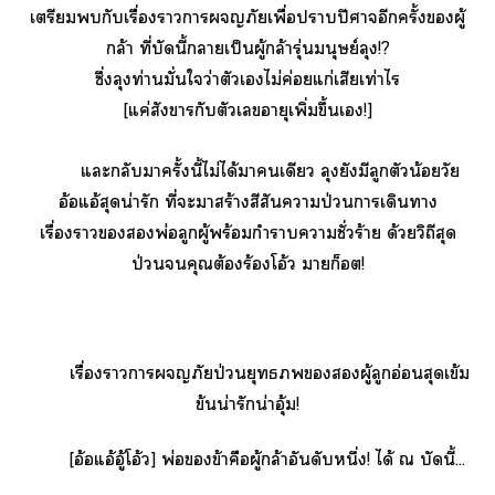
เตรียมกับเรื่องาาภัยเพื่อาปีศาจอีกครั้งผู้
กล้า ที่บัดนี้าเป็นผู้กล้ารุ่นมนุษย์ลุง!?
ซึ่งลุงท่านมั่นใจว่าตัวเไม่ค่อยแก่เสียเท่าไร
[แค่สังขารกับตัวเอายุเพิ่มขึ้นเ!]
แะกลับาครั้งนี้ไม่ได้าเดียว ลุงยังมีลูกตัวน้อยวัย
อ้อแอ้สุดน่ารัก ที่ะาร้างสีสันาป่วนาเดินา
เรื่องาพ่อลูกผู้พร้อมกำาาชั่วร้าย ด้วยวิถีสุด
ป่วนคุณต้องร้องโอ้ว าก็อต!
เรื่องาาภัยป่วนยุทธผู้ลูกอ่อนสุดเข้ม
ข้นน่ารักน่าอุ้ม!
[อ้อแอ้อู้โอ้ว] พ่อข้าคือผู้กล้าอันดับหนึ่ง!
ได้ ณ บัดนี้...