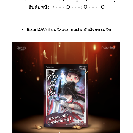
อันดับหนึ่ง! < - - - ;O - - - ; O - - - ; O
าReadAWriteครั้งแ าตัวด้วยะครับ