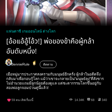
แฟนตาซี เกมออนไลน์ ต่างโลก
[อ้อแอ้อู้โอ้ว!] พ่อของข้าคือผู้กล้า
อันดับหนึ่ง!
BennieRule
ติดตาม
เมื่อหมู่มารประกาศสงครามกับมนุษย์อีกครั้ง ผู้กล้าในอดีตจึง
กลับมาเพื่อกอบกู้โลก แม้ว่าเขาจะกลายเป็น“มนุษย์ลุง”ที่สังขาร
ไม่อำนวยแถมมีลูกน้อยต้องดูแล แต่ชะตากรรมโลกขึ้นอยู่กับ
สองพ่อลูกจอมป่วนคู่นี้แล้ว!
59
คน เลิฟเรื่องนี้
14.34K
68
340