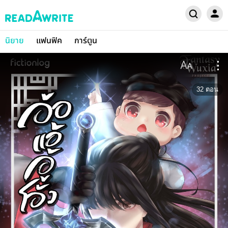
นิยาย
แฟนฟิค
การ์ตูน
32
ตอน