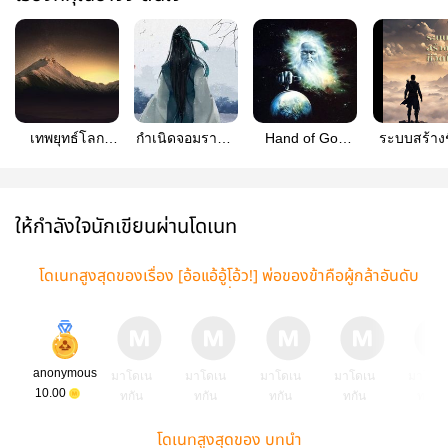
เทพยุทธ์โลก
กำเนิดจอมราชัน
Hand of God
ระบบสร้างช
นิยาย
สะท้านภพ Re
หัตถ์เทพเจ้า
ใหม่
ให้กำลังใจนักเขียนผ่านโดเนท
โดเนทสูงสุดของเรื่อง [อ้อแอ้อู้โอ้ว!] พ่อของข้าคือผู้กล้าอันดับ
หนึ่ง!
anonymous
มาโดเน
มาโดเน
มาโดเน
มาโดเน
มาโดเ
10.00
ทกัน
ทกัน
ทกัน
ทกัน
ทกัน
โดเนทสูงสุดของ บทนำ