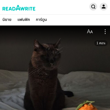
นิยาย
แฟนฟิค
การ์ตูน
1
ตอน