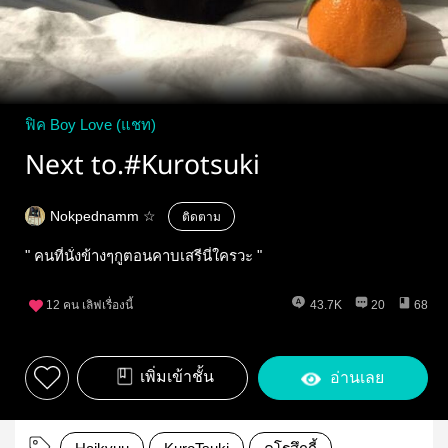
ฟิค Boy Love (แชท)
Next to.#Kurotsuki
Nokpednamm ☆
ติดตาม
" คนที่นั่งข้างๆกูตอนคาบเสรีนี่ใครวะ "
12
คน เลิฟเรื่องนี้
43.7K
20
68
เพิ่มเข้าชั้น
อ่านเลย