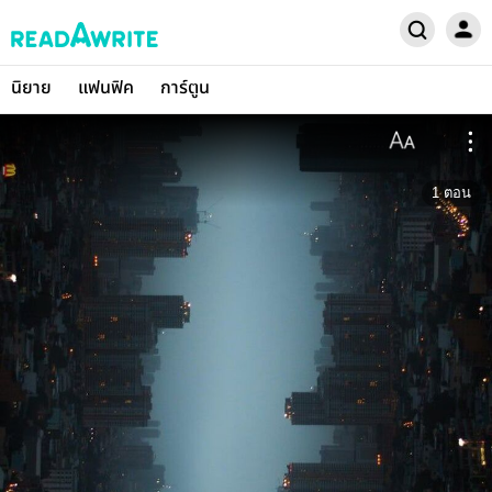
นิยาย
แฟนฟิค
การ์ตูน
1
ตอน