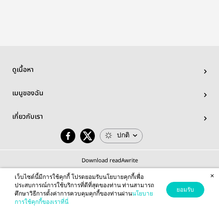
geminifourth
ดูเนื้อหา
เมนูของฉัน
เกี่ยวกับเรา
ปกติ
Download readAwrite
×
เว็บไซต์นี้มีการใช้คุกกี้ โปรดยอมรับนโยบายคุกกี้เพื่อ
ประสบการณ์การใช้บริการที่ดีที่สุดของท่าน ท่านสามารถ
ยอมรับ
ศึกษาวิธีการตั้งค่าการควบคุมคุกกี้ของท่านผ่าน
นโยบาย
© 2026 readAwrite.com by MEB Corporation Public Company Limited
การใช้คุกกี้ของเราที่นี่
This site is protected by reCAPTCHA and the Google
Privacy Policy
and
Terms of Service
apply.