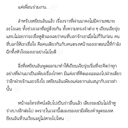
ค่​ื่​ร่​...
​​​ล้​ื่​​ี่​ผ่​​​ไม่​​​​
​​ั้​ช่​​ี่​ู่​ด้​​ั้​​​​ต่​ุ่​
​ไม่​​​ื่​​​​​ว่​​ี่​​​​ื่​ไม่​ี่​​ก่​​
ี่​​ให้​​ื่​​​​​​​​​น้​​​​ี้​ี่​ำ​
​ึ้​​​​​ย่​ไม่​​
ิ่​ี่​​​​​​​ให้ุ่​ิ่​ี่​​​ว่​​
ย่​ี่​ผ่​​ป็​​ื่​​​ค่​​ี่​​​​​​ฝ่​​
ว่​​ฝ่​​​​​​​​ค่​​ล่​​​​ท่​
ั้
น้​​​น์​​​ป็​ข่​ื่​ล้​​​​ไม่​ข้​​
ร่​​​ต่​​​​​ี้​​​​​​​​​​
​ี่​​​ู่​ไม่​​​