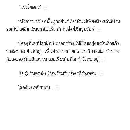
“…​​”
​​​ั้​​ย่​​​​​​​​ี่​​
​​​​​​ล้​ั่​​ิ่​ี่ุ่​​ู้
​ี่​​ปิ​​ปิ​​ว้​ไม่​​​ู่​​ั้​​ล้​
​ิ่​​ย่​ี่​ู่​​ื้​ส่​​​​​​​ร่​​
ก้​​​​ป็​​​​​ี่​​ำ​​ู่
ุ่​ก้​​​​ร้​​น้ำ​​ี่​ร่​ล่
​​​​…