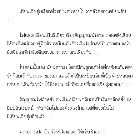
ุ่​​ี่​​ป็​​​​​ี​​​
​​ปี่​ป็​​​​​​​​​​
ให้​​ี่​ม่​​ู้​​​​​ก้​​​ข้​น้​​​​​
ุ่​ี่​ำ​​​​​​ช่​​
​​ั้​​น์​​​​​​ก้​​ี่​​​​
​​​ข้​​​​​​ต่​ล้​​ป็​​​ี่​ป็​ฝ่​​​
ก่​​​ก้​น้​ไร้​ึ่​​ล้​ี่​​อ่​ื่​ุ่​​
​​​​​ปี่​​​ป็​​​​ั้​​
​​น้​​​​​ฝั่​​ข้​ต่​ี่​​ั้​ไม่​
ุ่​​ล้
​ว่​ปล่​​​​​​​ให้​ต้​ช้​