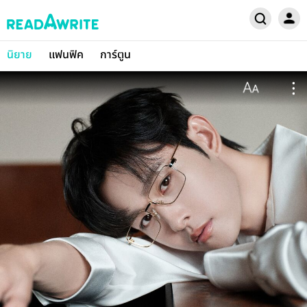
นิยาย
แฟนฟิค
การ์ตูน