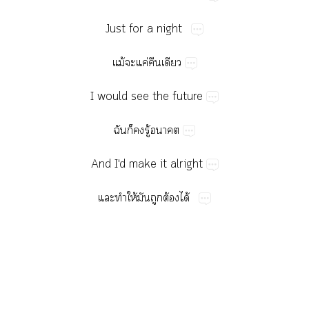
Just​for​a​night
ม้​​ค่​​
I​would​see​the​future
​​​ู้​
And​I'd​make​it​alright
​​ให้​​​ต้​ได้