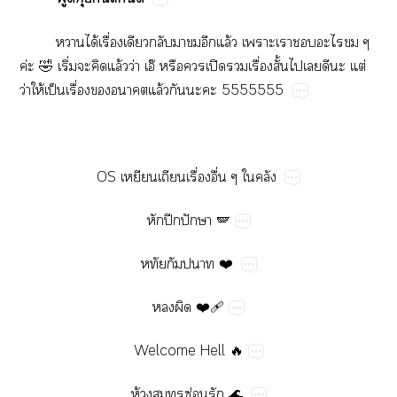
​ได้​ื่​​​​​​ล้​​​​​​
ค่​🤣​ิ่​​​ล้​ว่​อ๊​​​ปิ​​ื่​ั้​​​​​ต่​
ว่​ให้​ป็​ื่​​​ล้​​​​5555555
OS​​ื่​ื่​​
​ปี​ปั
​🪽
​
​❤️
​
​❤️🩹
Welcome​Hell

🔥
ห้​​ซ่​

🌊