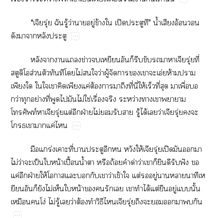
“ุ่​​ู้​ว่​​ู่​ข้​​ปิ​​”​น้ำ​​อ้​​
​​​​
​​​​ข่​​​​​​​​​ุ่​ี่​
​ส่​​​​​ไม่​​​ว่​ู้​​​​​​อ่​ห้​​
​​​​​​​ค่​ต้​​​​ี่​ี่​ให้​​ี่​​​ื่​​
ว่​​ย่​ี่​​​​ไม่​ใช่​ื่​​ว่​​​​
ท์​ุ่​ต่​​ฝ่​ไม่​​​​ู้​ได้​​ว่ุ่​​​
​​​ค่​
​ร่​​ี่​​​​​​ให้ุ่​ปิ​​​​
ไม่​ว่​​ป็​​น้​ปื้​น้ำ​​​ถ้​​ด่​ว่​​​​​​ฟั​​
ค่​​ฝ่​ให้​​​​​​ว่​ข้​​ต่​​ู่​​​​​
​​​ไม่​​​น้​​​​​​​ได้​ต่​​ู่​​ั้​
​​โง่​ไม่​ู้​​ว่​ต้​​ิ​ุ่​​​​​​​