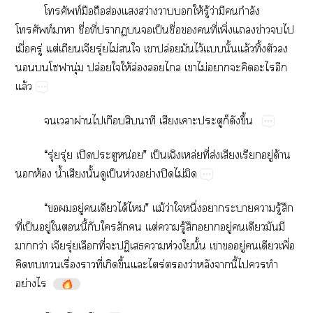
ท์​​​ส่​​ว่​​​ให้​ู้​ว่​​​ำ​
ท์​​​ื่​ี่​​​​ป็​ื่​​​ี่​ิ่​​ข่​​​
ื่​ู่​ต่ุ่​ไม่​​​​ปล่​​ไว้​​ั้​ล้​ิ้​​​
​​ุ่​ปล่​​ให้​ล่​​​​ไม่​​​​​​
ล้
​​ผ่​​​​​​​​​​ึ้
“​ุ่​ุ่​ปิ​​น่”​ป็ล่ี่​ส่​​​ู่​ด้​
​ห้​น้ำ​​ั้​​ป็​ห่​ย่​ปิ​ไม่​
“​​​ู่​​​ได้​”​ม้​ว่​​ึ่​​​​ู้​​
ี่​ป็​ู่​​​ี้​​​​​ต่​​ู้​​​ู่​​​​​
​ว่​ุ่​​ี่​​ป​​ห่​​ั้​​​ู่​​​ื่​
​​​ื่​​ี่​​ึ้​​ร่​ว่​​​ี้​​​​
ย่​