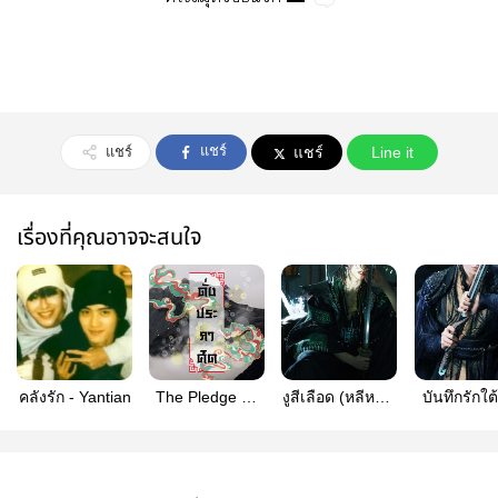
แชร์
แชร์
แชร์
Line it
เรื่องที่คุณอาจจะสนใจ
คลังรัก - Yantian
The Pledge ดั่ง
งูสีเลือด (หลีหลุน
บันทึกรักใต้
ประกาศิต | หลี
x อี้เฉิน)
จั๋ว
หลุนอี้เฉิน