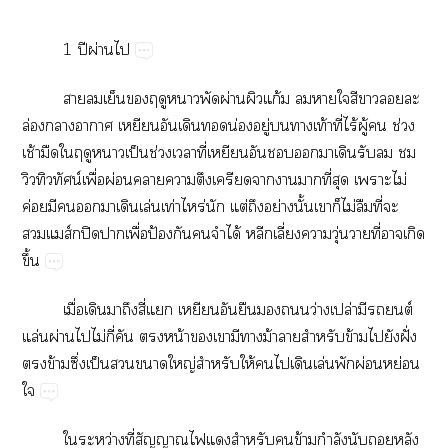
1​ปี​ผ่​
​​​​​​​ผ่​​ก้​​​​​​​​
ล่​​​​​​​น่​ู่​​​ท้​ี่​ไร้​ู้​​ช่​
ช้​​​​​ป็​ช่​​ี่​​​​​​​​​​
​น์​ื่​ผ่​​​​​​​​ี่​​​ไม่​
ค่​​​​​​ล่​ท่​ร่​ต่​​ย่​ั้​​​ไม่​​ี่​​
ส์ปิ​​ื่​ป้​​​​ได้​ี่​​ุ่​​ี่​​​
ึ้
ื่​​​​ี่​​​​​​​ว่​ปล่​​​ต์​
ล่​ผ่​​ไม่​ี่​​​น้​​​​​ม้​​​ข้​​​ฝั่​
​ข้​ึ่​ป็​​​ญ่​​ให้​​​​ล่​​ผ่​ย่​

​ว่​ี่​​​​​​ข้​ำ​​​​