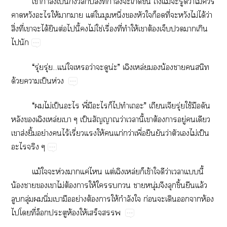
​ำ​ป็​​​ิ่​ี่​ำ​​​ึ้​​ม้​​ู้​​ว่​ไม่​​
​​​ให้​​​ต่​​​ึ่​​​​​​ี่​​​ไม่​ได้​ว่​
ิ่​ี่​​​ได้​​ต่​​ี้​​ไม่​ใช่​ื่​ี่​​ให้​​ต้​​​​​
​
“​ุ่​ุ่...น่​​​ว่​​น่”​ล่​น้​​​​
ด้​​ป็​ห่
“​​ไม่​ป็​​ี่​​​​​​”​ุ่​ใช้​​​
​ล่​ป็​​ว่​​ี้​​ต้​​ู่​​​
​ส่​ิ้​ย่​​ไร้​ี่​ให้​​ก่​ว่​ื่​​​ว่​​​ไม่​ป็​
​
ม้​​​ห่​​ค่​​ต่ล่​ข้​​​ว่​​​ี้​
น้​​​​ไม่​ต้​​ให้​​​​​ุ่​​​ึ้​​ล้​
​ุ่​​ิ่​​​ย่​ต้​​ให้​ำ​​ก่​​​​​ห้​
​​ี่​​ห้​ให้​​