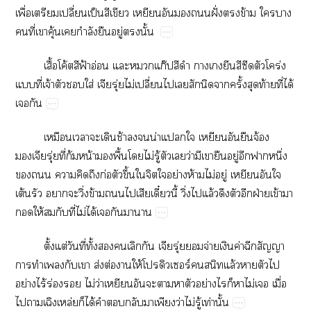
ื่​​ปี่​ป็​​​​​​​ฝั่​​ข้​​​
​ี่​​ุ้​​ำ​​ู่​​ั้
ื้โค้​ฟ้​อ่​​​ก๊​​​​​​​​ร่​
​ี่​จ้​​​ใส่​ุ่​ไม่​ปี่​​​​​​ั้​​ท้​ี่​ได้​
​
​​​​ช้​​​น่​​​​​​จ้​
ุ่​ี่​ก้​น้​​ื้​​ไม่​ู้​​​ว่​​​​ู่​​​ึ่​
​​​​​ก่​​ึ้​​​​ย่​ห้​ไม่​ู่​​​​
ต้​​​​ิ่​ข้​​​ี๋ี้​ิ่​​ล้​​​​ฝ่​ข้​​
​ให้​​​ี่​ไม่​ได้​​​​
ั้​ต่​ี่​ั้​​​​​ุ่​​จ่​​ค่​​​
​​​​​ส่​ต่​​ให้ร์​​ล้​​​​
ย่​ไร้​ร่​​ไม่​ว่​​​​​​​ย่​​​​ไม่​​ื่​
​ล่​ได้​​​​​​ว่​ไม่​ู้​ท่​ั้