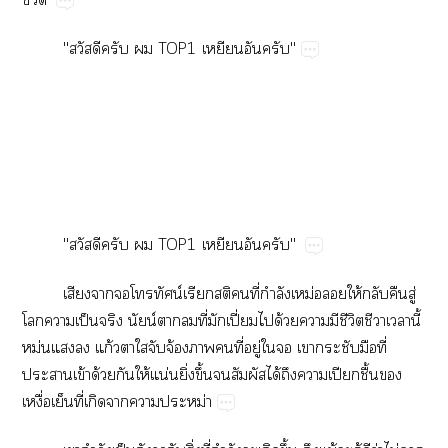
"​​​TOP1​​​"
"​​​TOP1​​​"
​​​​น์​​​​ี่​ำ​ม่​​ให้​​​ู่​
​​ป็​​น์​​​ี่​​ปี่​​ด้​​​ี​​​​ี้​
ม่​​​ก้​​​​จ้​​​ี่​ู่​​​​​​ี่​
​ข้​ด้​​ให้​น่​ิ่​ึ้​​​ได้​​​ปี​ื้​​
ื่​​ี่​​​​ม่