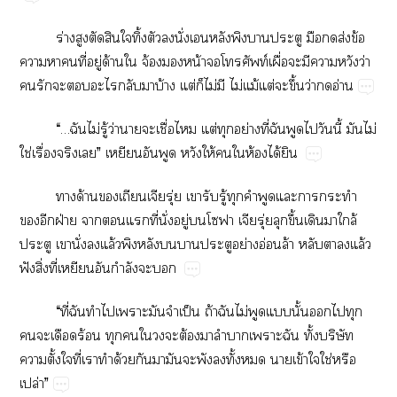
ร่​​​​​ิ้​​​ั่​​​​​​​​ส่​ข้​
​​​ี่​ู่​ด้​​จ้​​น้​​ท์​ื่​​​​​ว่​
​​​​​​​บ้​ต่​​ไม่​​ไม่​ม้​ต่​​ึ้​ว่​​อ่
“…​ไม่​ู้​ว่​​​ื่​​ต่​​ย่​ี่​​​​​ี้​​ไม่​
ใช่​ื่​​”​​​​​ให้​​​ห้​ได้​
​ด้​ุ่​​​ู้​​​​​​​​
​​ฝ่​​​​ี่​ั่​ู่​​​ุ่​​ึ้​​​ล้​
​​ั่​​ล้​​​​​​ย่​อ่​ล้​​​​ล้​
ฟั​ิ่​ี่​​​ำ​​
“​ี่​​​​​​​ป็​ถ้​​ไม่​​​ั้​​​​
​​​ร้​​​​​​ต้​​​​​ั้​ิ​
​ั้​​ี่​​​ด้​​​​​​​ั้​​​ข้​​ใช่​​
ปล่”