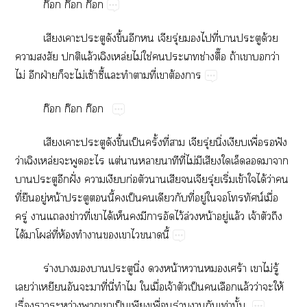
ก๊​ก๊​ก๊
​​​​ึ้​​​ุ่​​​ี่​​​ด้​
​​​ล้ล่ไม่​ใช่​​​ช่ื๊​ถ้​​​ว่​
ไม่​​ฝ่​​​ไม่​ซ้ี้​​​​ี่​​ต้​
ก๊​ก๊​ก๊
​​​​ึ้​ป็​ั้​ี่​​ุ่​ิ่​​ื่​​ฟั​
ว่ล่​​​ต่​​​​ี่​ไม่​​​​​​​​
​​​ฝั่​​​ก่​​​​ุ่​ิ่​ข้​​ได้​ว่​​
ี่​​ู่​น้​​​ี้​​ป็​​​​ี่​ู่​​​​น์​ื่​
ู่​​​ข่​ี่​​ได้​​​​​​ไว้​ล่​น้​ู่​ล้​จ้​​​
ได้​​ล่​ี่​ห้​​​​​​​ี้
ร่​​​​​ิ่​​น้​​​ร้​​ไม่​ู้​
​ว่​​​​​ี่​ี่​​​ื่​จ้​​ป็​​​ล้​ว่​​ให้​
ื่​​ว่​​​ป็​​ื่​ร่​​​ท่​ั้