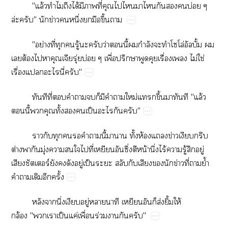
"ล้​​​ได้​​​ี่​​​​​​​​​บ่​
ล่​"​​ข่​​ึ่​​​ึ้​
"ย่​ี่​​​ู้​​​ว่​​ี้​​ำ​​​​โล่ั้​​
​ต้​​​ุ่​บ่​ื่​ป​​​ื่​​ไม่​ใช่​
ื่​​​ี่​"
​​ี่​​​​​​​​​ม่​​ึ้​​​"ล้​
​ี้​​​ั้​​​ป็​​​"
​​​​​​​ี้​​​ั้​ห้​​ข่​​​
ต่​​​ุ่​​​​​ี่​​​ึ่​​น้​ิ่​ไร้​​ู้​​ู่​
ร์​​​​ู่​ป็​​​​​​​ข่​ี่​​ย้ำ​
​​​​ั้
​​ิ่​​ู่​​​​​​ส่​ิ้​ให้​
ล้"​​ป็​ค่​ื่​ร่​​​"