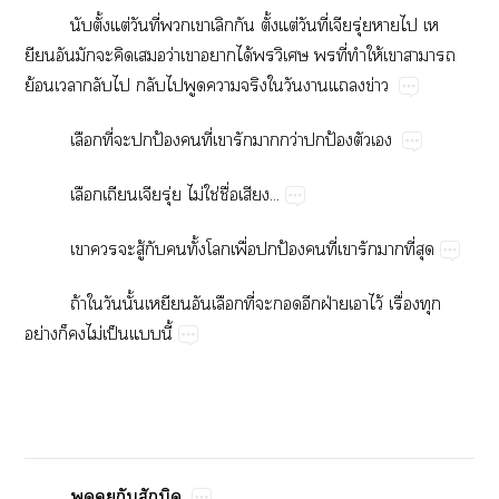
​ั้​ต่​ี่​​​​​ั้​ต่​ี่ุ่​​​​
​​​​​ว่​​​ได้​​​​ี่​​ให้​​​
ย้​​​​​​​​​​​​​ข่
​ี่​​​ป้​​ี่​​​​ว่​​ป้​​
ุ่​ไม่​ใช่​ื่​...
​​​ู้​​​ั้​​ื่​​ป้​​ี่​​​​ี่​
ถ้​​​ั้​​​​ี่​​​​ฝ่​​ไว้​ื่​​
ย่​​​ไม่​ป็​​ี้
​​​​