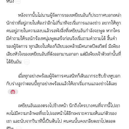
ึ่
​​ั้​ไม่​​ู้​​​​​​​​​ล่​
​ข่​ี่​ู่​​​ห้​ว่​​ไม่​ี่​​​ิ่​​​ข่​​ให้​​
​ู่​​​​​ล้​​ฟั​ิ่​ี่​​​ำ​​​​​
​​​ให้​​​ร้​ุ่​​​ก่​​ิ่​​​​ได้​ิ้​​
​ู้​​​​​​ห้​​​​ล้​​​​ปิช์​​​
​​​​​​ี่​​​​​​ต่​​​จ้​​ท่​ั้​ี่​
ได้​​
ื่​​ย่​ร้​ู้​​​​​​​​​ข้​​​
​ร่​​ว่​​ี้​​ย่​ร้​ล้​ให้​​ิ่​​​ข่​ได้​
​​​​​ข้​น้​​​​​​ี่​​ี้​​​
​ไม่​​​ล้​​ี่​​​​น้​ได้​​​​​ก่​​​
​​​​​ี้​ป็​ต้​​​​ั้​​​​​​
ี