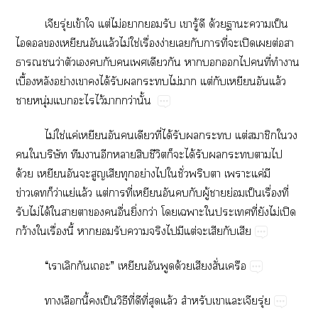
ุ่​ข้​​ต่​ไม่​​​​​ู้​​ด้​​​ป็​
​​​ล้​ไม่​ใช่​ื่​ง่​​​​ี่​​ปิ​​ต่​​
​​​ว่​​​​​​​​​​​​​​ี่​​​
ื้​​ย่​​​ได้​​​​​ไม่​​ต่​​​​ล้​
​ุ่​​​ไว้​​ว่​ั้
ไม่​ใช่​ค่​​​​​ี่​ได้​​​​​ต่​​​​
​​ิ​​​​​​ี​​​ได้​​​​​​​
ด้​​​​​​​ย่​​​ั่​​​​ค่​​
ข่​ว่​ย่​ล้​ต่​​ี่​​​​​ู้​​ย่​ป็​ื่​ี่​
​ไม่​ได้​​​​​​ื่​ิ่​ว่​​​​​ี่​​ไม่​ปิ​
ว้​​ื่​ี้​​​​​​​​ต่​​​​
“​​​​”​​​​ด้​​ั่​
​​ี้​​ป็​ิ​ี่​​ี่​​ล้​​​ุ่