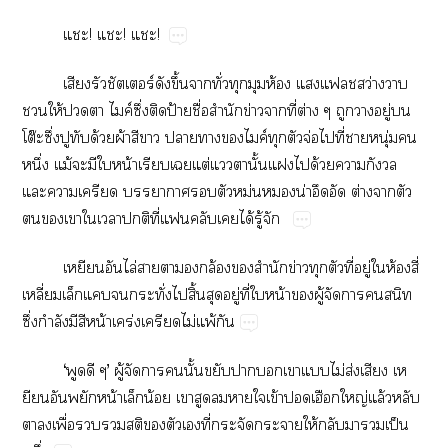
!​!​!
​ร์​​ึ้​​ั่​​​ห้​ว่​​
​ให้​​​ค์ึ่​​ป้​ื่​ำ​ข่​​ี่​ต่​​​ู่​​
โต๊​ึ่​​​ด้​ผ้​​​​​ค์​​จ่​​ี่​​ุ่​​
ึ่​ม้​​​​น้​​​ต่​​​ั้​​​ด้​​​
​​​​​​ม่​​น่​​​ต่​​​
​​​​​​ี่​​ได้​ู้​
​​ไล่​​​​ล้​​ำ​ข่​​​ี่​ู่​​ห้​ี่​
ี่​​​​ั่​​ิ้​​ู่​ี่​​น้​​ู้​​​​​
ึ่​ำ​​​น้​ร่​​ไม่​พ้​
‘​​’​ู้​​​​ั้​​​​​​ไม่​ส่​​​
​​น้​​น้​​​​​​ข้​​​ญ่​ล้​​
​​ื่​​​​​​​ี่​​​​ให้​​​​ป็​