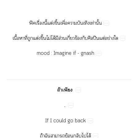
ฟิื่​ี้​ต่​ึ้​ื่​​​ท่​ั้
ื้​​ี่​​ต่​ึ้​ไม่​ได้​​ส่​ี่​ข้​​ปิ​ต่​ย่​
mood​:

Imagine​if​-​gnash
ถ้​
.
If​I​could​go​back
ถ้​​​ย้​​​ได้