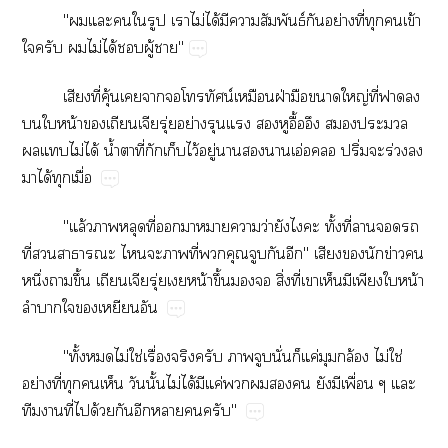
"​​​​​​ไม่​ได้​​​ธ์​​ย่​ี่​​​ข้​
​​​ไม่​ได้​​ู้​"
​ี่​ุ้​​​​​น์​​ฝ่​​​ญ่​ี่​​​
​​น้​ุ่​ย่​​​​​ื้​​​​
​​ไม่​ได้​น้ำ​​ี่​​​ไว้​ู่​​​​อ่​​ปิ่​​ร่​​
​ได้​​ื่
"ล้​​​ี่​​​​​ว่​​​​ั้​ี่​​​​
ี่​​​​​​ี่​​​​​"​​​​ข่​​
ึ่​​ึ้​ุ่​​น้​ึ้​​​ิ่​ี่​​​​​​น้​
​​​​
"ั้​​ไม่​ใช่​ื่​​​​​ั่​​ค่​​ล้​ไม่​ใช่​
ย่​ี่​​​​​ั้​ไม่​ได้​​ค่​​​​​​​ื่​​
​​ี่​​ด้​​​​​"