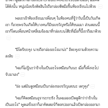
ได้​​ั้​ุ่​น้​​​​​​ล่​​​ึ้​ห้​​​ด้
​​ข้​ห้​​​ื่​​ห้​​ี่​ู้​ว่​​ี้​ป็​​​
​​​​​​ให้​​​​​​​​ให้​​​ส่​​ี้​
​​​ื่​น้​ี่​จ้​​ี่​ล่​​โต๊​ี่​ื่​ี้​ี้​​​​ด้
“​​​​​​​​ล่​น่”​​​​ด้​​

“​​​ไม่​ู้​​ว่​ข้​​ป็​​​​​ื่​ี้​ิ่​​​
​​”
“อ่​ต่​​​​ป็​ล่​​​​​​”
“​​​​​​​​​ั้​​ปิ​​​ว่​ว่​ข้​​
ป็​”​​​​​ร์​​​​ล้​ปิ​ล่​​​