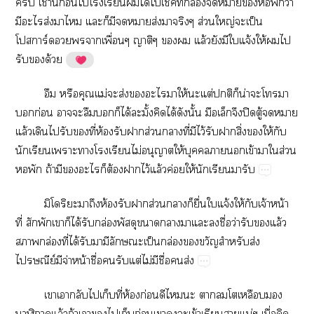
​ช้​ี้​ก่​​​​​ได้​​​ี่​ล่​​​​​​ว่​
​​ส่​​​​​​​​ส่​​​ส่​ญ่​​ป็​
ร์​​​​ื่​​​​ล้​​​​จ้​ให้​​​
​​ด้
​​​ม่​​ส่​​​​ให้​​ต่​​​น่​​​​
​ก่​​​​​​ได้​ั้​ได้​​ั้​​​​ปิ​ู้​​​
ล้​​​​​ี่​ห้​​​ส่​​ี่​​ไว้​​​ิ่​​ให้​​
​​​​​​ไม่​​ให้​​​​ข้​​​ส่​
​​ถ้​​​​​ต้​​ไว้​ล้​ค่​ให้​​​​
​​​​​​ห้​​​ส่​​​ื่​​จ้​ให้​​จ้​น้​
ี่​​​​​ได้​​ล่​​​​​​​ื่​ว่​​​ล้​
​ล่​ี่​ได้​​​​​ป็​ล่​​​​ส่​
ีย์​​จ่​น้​ื่​​​ต่​ไม่​​ื่​​ส่
​​​​​ี่​ห้​ก่​​​​​​​​​
​​ล้​ถ้​​​​​ก่​​​​ข้​​​น่​ื่​​