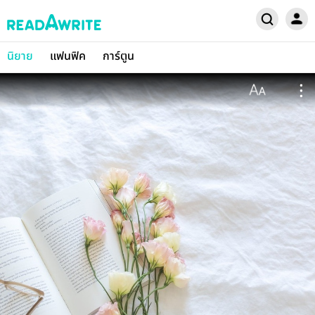
นิยาย
แฟนฟิค
การ์ตูน