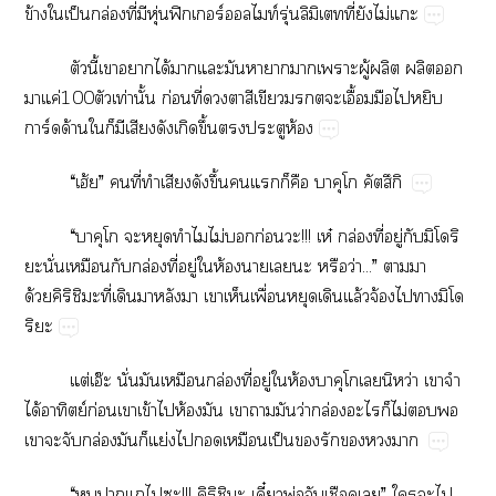
ข้​​ป็​ล่​ี่​​ุ่​ฟิ​ร์ท์ุ่​​ี่​​ไม่​
​ี้​​​ได้​​​​​​​​ู้​​​​
​ค่100​ท่​ั้​ก่​ี่​​​​​​​ื้​​​​
ร์​ด้​​​​​​​ึ้​​​ห้
“​ฮ้”​​ี่​​​​ึ้​​​​​​​​ึ
“​​​​​​​ไม่​​ก่​!!!​ห๋​ล่​ี่​ู่​​​​​
​ั่​​​ล่​ี่​ู่​​ห้​​​​​ว่...”​​​
ด้ิ​​​ี่​​​​​​​ื่​​​ล้​จ้​​​​​
​
ต่​อ๊​ั่​​​ล่​ี่​ู่​​ห้​​​​​​ว่​​​
ได้​ย์​ก่​​ข้​​ห้​​​​​ว่​ล่​​​ไม่​​​
​​​ล่​​​ย่​​​ป็​​​​​
“​​​​​!!!​ิ​​​ี๋พ่​​​”​​​​