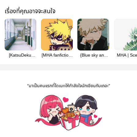
เรื่องที่คุณอาจจะสนใจ
[KatsuDeku]
[MHA fanfiction]
{Blue sky and
MHA | Sce
งานโรงเรียน
Every 20th on
Grassland}MHA/BNHA
กลิ่น
April
Bakugō Katsuki
#AllDekuw
x Midoriya Izuku
43 | คัต
“มาเป็นคนแรกที่โดเนทให้กำลังใจนักเขียนกันเถอะ”