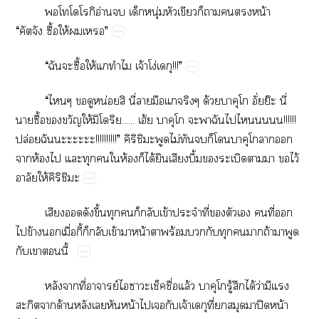
​​​ิอ่​​​ุ่​​​​​​​น้​
“​ื้​ให้​​”
“​​​ื้​ให้​​​จ้​โง่!!!”
“​​​​น่​​ี่​​​​​ด้​​​​ั่ย๊​ี่​
​ื้​​​ให้​​​......​ฮ้​​​​​​​​!!!!!!​
ปล่​​!!!!!!!!!!”​ิ​​​ไม่​​​​​​​​​​
​ห้​​​​​​ห้​​ได้​​ึ้​​​​​ไว้​
​ให้ิ​​
​​​ึ้​​​​​ข้​​ี่​​​​​ี่​​
​ข้​​ื่​ี้​​​ข้​​น้​​ร้​​​​​​ถ้​​​
​​​ี้
​​ี่​ย์​​​​​ื่​ล้​​​​ู้​​ได้​ว่​​​
​ด้​​​​น้​​​​จ้​ี่​​​​ปิ​น้​