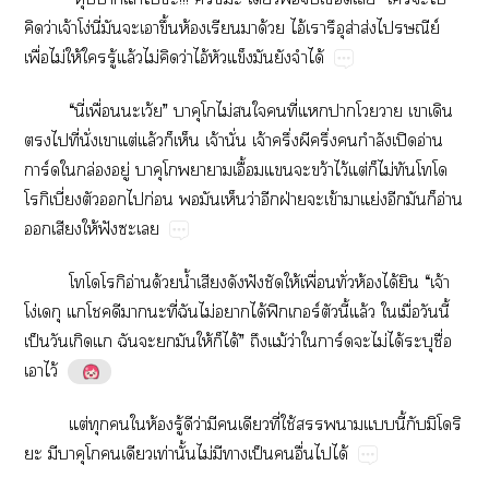
​ว่​จ้​โง่​ี่​​​​ึ้​ห้​​​ด้​ไอ้​​ส่​ส่​ีย์​
ื่​ไม่ให้​​ู้​ล้​ไม่​​ว่​ไอ้​​​​​​ได้
“​ี่​ื่​​ว้”​​​​ไม่​​​​ี่​​​​​​​
​​ี่​ั่​​ต่​ล้​​​จ้​ั่​จ้​ึ่​​ึ่​​ำ​ปิ​อ่​
ร์​​ล่​ู่​​​​​ื้​​ว้​ไว้​ต่​​ไม่​​​​
ี่​​​​ก่​​​​ว่​​ฝ่​​ข้​​ย่​​​อ่​
​​ให้​ฟั​​
​​ิอ่​ด้​น้ำ​​​ฟั​​ให้​ื่​ั่​ห้​ได้​​“​จ้​
โง่​​​​​​ี่​​ไม่​​ได้​ฟิ​ร์​ี้​ล้​​ื่​​ี้​
ป็​​​​​​​​ให้​​ได้”​​ม้​ว่​​ร์​​ไม่​ได้​​ื่​
​ไว้
ต่​​​​ห้​ู้​​ว่​​​​ี่​ใช้​​​​ี้​​​​​
​​​​​​​ท่​ั้​ไม่​​​ป็​​ื่​​ได้