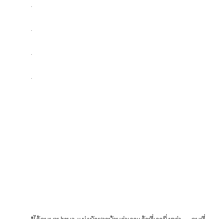
.
.
.
.