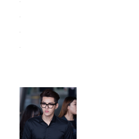
.
.
.
.