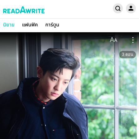
นิยาย
แฟนฟิค
การ์ตูน
3
ตอน