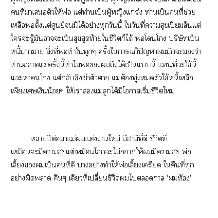
คนที่าเตัวให้พ่อ แต่ท่านเป็นผู้หญิงแกร่ง ท่านเป็นคนที่ช่วย
เหลือพ่อตั้งแต่ศูนย์มีได้อย่างทุกวันนี้ ใวันที่าสุขเปี่ยมล้นแต่
ใะรู้มันาะเป็นสุขสุดท้ายใชีวิตก็ได้ พ่อโโ บริษัทเป็น
หนี้าา สิ่งที่พ่อทำใทุกๆ ครั้งใาแก้ปัญหามักะว่า
ท่านาแต่ครั้งนี้ทำไมพ่อถึงได้เป็นแนี้ แที่ะใช้นี้
แะาโ แต่กลับชิ่งฆ่าตัวา แม่ต้องทุ่งตัวใช้หนี้เหลือ
เพียงเเงินน้อยๆ ให้เาแม่ลูกได้มีโาเริ่มชีวิตใหม่
าปีต่อมาแม่แต่งาใหม่ มีสามีที่ดี ชีวิตที่
เหมือนะมีาสุขแต่เหมือนโะไม่าให้มีาสุข พ่อ
เลี้ยงเป็นคนที่ดี าอย่างทำให้พ่อเลี้ยงเครียด ใคืนที่ทุก
อย่างผิดา คืนๆ เดียวที่เปลี่ยนชีวิตไา ‘ท้อง’