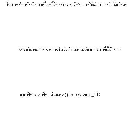
ใแะช่วยรักนิยายเรื่องนี้ด้วยน่ะะ ติแะให้คำแะนำได้น่ะะ
าผิดาะาใไท์ต้องอภัยา ณ ที่นี้ด้วยค่ะ
าฟิค ฟิค เล่นแทค@JaneyJane_1D