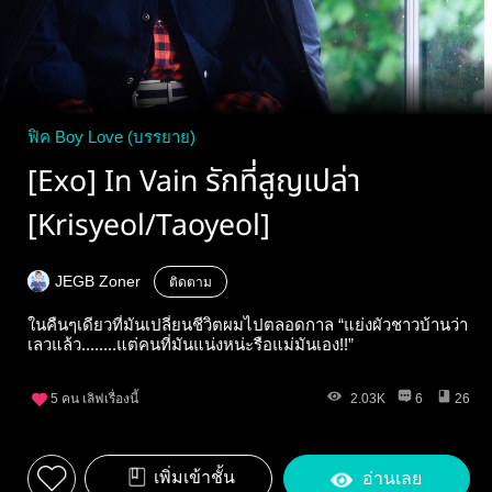
ฟิค Boy Love (บรรยาย)
[Exo] In Vain รักที่สูญเปล่า
[Krisyeol/Taoyeol]
JEGB Zoner
ติดตาม
ในคืนๆเดียวที่มันเปลี่ยนชีวิตผมไปตลอดกาล “แย่งผัวชาวบ้านว่า
เลวแล้ว........แต่คนที่มันแน่งหน่ะรือแม่มันเอง!!”
5
คน เลิฟเรื่องนี้
2.03K
6
26
เพิ่มเข้าชั้น
อ่านเลย