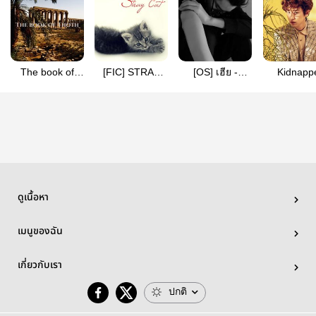
The book of
[FIC] STRAY
[OS] เฮีย -
Kidnapp
Thoth (ปิดการ
CAT -
KrisYeol (R)
[KrisYeo
อ่าน ย้ายบ้าน
KRISYEOL
แล้วจ้า)
ดูเนื้อหา
เมนูของฉัน
เกี่ยวกับเรา
ปกติ