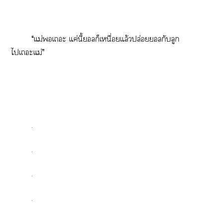
“แม่เะ แค่นี้ลก็เหนื่อยแล้วปล่อยลกับลูก
ไเะแม่”
.
.
.
.