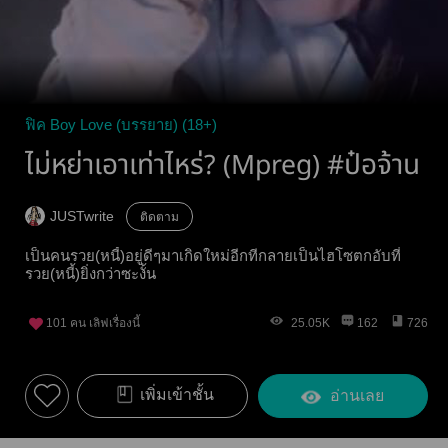
ฟิค Boy Love (บรรยาย) (18+)
ไม่หย่าเอาเท่าไหร่? (Mpreg) #ป๋อจ้าน
JUSTwrite
ติดตาม
เป็นคนรวย(หนี้)อยู่ดีๆมาเกิดใหม่อีกทีกลายเป็นไฮโซตกอับที่
รวย(หนี้)ยิ่งกว่าซะงั้น
101
คน เลิฟเรื่องนี้
25.05K
162
726
เพิ่มเข้าชั้น
อ่านเลย