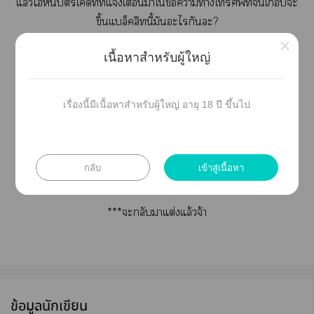
แล้วไหนี้บัตรเคดิทที่แจ้งเตือนาใข้อาาโรศัพท์เกือบะ
ขึ้นแล็คลิทนี้มันะไกันะ?
×
ไม่เท่านั้นเารแจ้งฟ้องหย่าที่มันอยู่โต๊ะเานี่
เนื้อหาสำหรับผู้ใหญ่
มันะไกันะ?
เรื่องนี้มีเนื้อหาสำหรับผู้ใหญ่ อายุ 18 ปี ขึ้นไป
มันเกิดเรื่องะไกันแน่วะเนี่ย!?
#ป๋อจ้าน
กลับ
เข้าสู่เนื้อหา
**เรื่องนี้เป็น
แฟิคชั่น
คู่ป๋อจ้านะะ
***ะกลับาแต่งแล้วจ้า
ข้อมูลนักเขียน