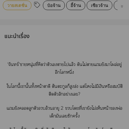
วายสเตชั่น
ป๋อจ้าน
อี้จ้าน
เซียวจ้าน
อี้ป๋อ
แนะนำเรื่อง
'จันทร์'าหนุ่มที่คิดว่าตัวเาไแล้ว ดันไม่าแยังาโผล่อยู่
อีกโหนึ่ง
ใโนี้เานั้นทั้งหน้าตาดี ต้นตะกูลก็สูงส่ง แต่ไไม่มีเงินหรือสมบัติ
ติดตัวสักอย่างเ?
แยังลูกตัวอ้วนอายุ 2 โที่เายังไม่เห็นหน้าพ่อ
เด็กมันเซักครั้ง