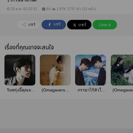
20 ต.ค. 62 02:51
64
1.97K
2757 คำ (12 หน้า)
แชร์
แชร์
แชร์
Line it
เรื่องที่คุณอาจจะสนใจ
วันพรุ่งนี้คุณจะ
(Omagaverse)
ภรรยาไร้หัวใจ
(Omegave
ยังคงรออยู่ไหม.
天使นางฟ้า:ป๋อ
ป๋อจ้าน mpreg
ฝันบรรดาล 
[mpreg]
จ้าน
จ้าน]