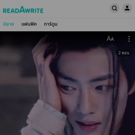
นิยาย
แฟนฟิค
การ์ตูน
2
ตอน