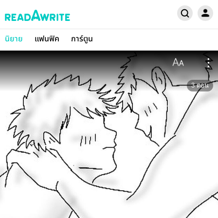
นิยาย
แฟนฟิค
การ์ตูน
3
ตอน