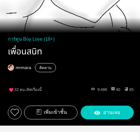
การ์ตูน Boy Love (18+)
เพื่อนสนิท
mrmara
ติดตาม
32
คน เลิฟเรื่องนี้
9.48K
40
85
เพิ่มเข้าชั้น
อ่านเลย