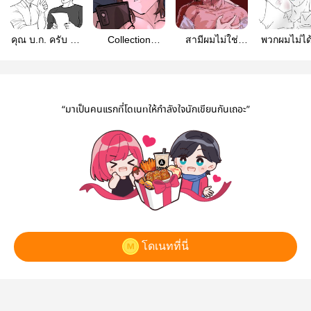
คุณ บ.ก. ครับ ผม
Collection
สามีผมไม่ใช่
พวกผมไม่ได
มีคำถาม ( 18+ )
NSFW Art by
อาชญากรหรอก
เเฟนกัน #ส
กวางผีปีศาจ
นะครับ
ไม่เเน่น
“มาเป็นคนแรกที่โดเนทให้กำลังใจนักเขียนกันเถอะ”
โดเนทที่นี่