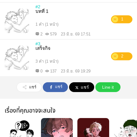
#2
บทที่ 1
1
1 คำ (1 หน้า)
2
579
23 มิ.ย. 69 17:51
#3
เสร็จกิจ
2
3 คำ (1 หน้า)
0
137
23 มิ.ย. 69 19:29
แชร์
แชร์
แชร์
Line it
เรื่องที่คุณอาจจะสนใจ