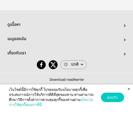
ดูเนื้อหา
เมนูของฉัน
เกี่ยวกับเรา
ปกติ
Download readAwrite
×
เว็บไซต์นี้มีการใช้คุกกี้ โปรดยอมรับนโยบายคุกกี้เพื่อ
ประสบการณ์การใช้บริการที่ดีที่สุดของท่าน ท่านสามารถ
ยอมรับ
ศึกษาวิธีการตั้งค่าการควบคุมคุกกี้ของท่านผ่าน
นโยบาย
© 2026 readAwrite.com by MEB Corporation Public Company Limited
การใช้คุกกี้ของเราที่นี่
This site is protected by reCAPTCHA and the Google
Privacy Policy
and
Terms of Service
apply.