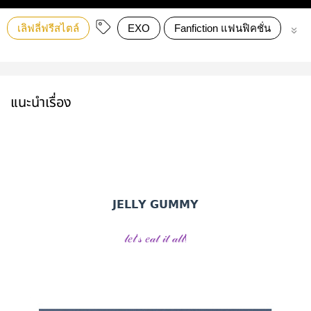
เลิฟลี่ฟรีสไตล์
EXO
Fanfiction แฟนฟิคชั่น
Ch
แนะนำเรื่อง
𝗝𝗘𝗟𝗟𝗬 𝗚𝗨𝗠𝗠𝗬
𝓁𝑒𝓉'𝓈 𝑒𝒶𝓉 𝒾𝓉 𝒶𝓁𝓁!