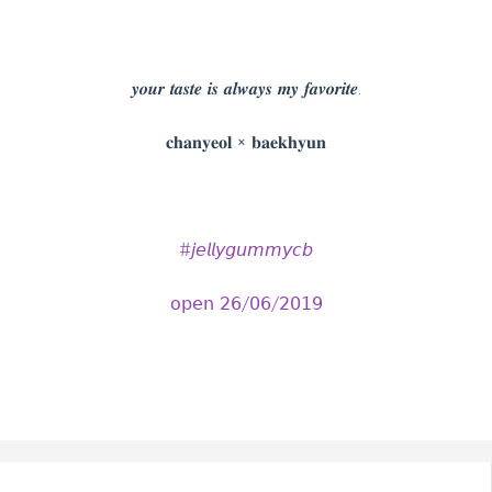
𝒚𝒐𝒖𝒓 𝒕𝒂𝒔𝒕𝒆 𝒊𝒔 𝒂𝒍𝒘𝒂𝒚𝒔 𝒎𝒚 𝒇𝒂𝒗𝒐𝒓𝒊𝒕𝒆.
𝐜𝐡𝐚𝐧𝐲𝐞𝐨𝐥 × 𝐛𝐚𝐞𝐤𝐡𝐲𝐮𝐧
#𝘫𝘦𝘭𝘭𝘺𝘨𝘶𝘮𝘮𝘺𝘤𝘣
𝗈𝗉𝖾𝗇 𝟤𝟨/𝟢𝟨/𝟤𝟢𝟣𝟫