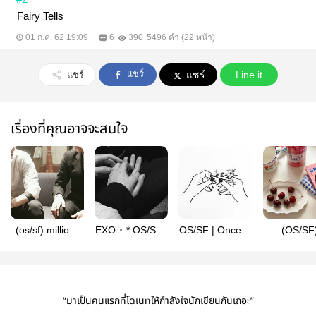
Fairy Tells
01 ก.ค. 62 19:09
6
390
5496 คำ (22 หน้า)
แชร์
แชร์
แชร์
Line it
เรื่องที่คุณอาจจะสนใจ
(os/sf) millions
EXO ･:* OS/SF |
OS/SF | Once in
(OS​/SF
of you -
TOWARD YOU
our Space
cherries
chanbaek
(chanbaek)
chanba
#oidfic
“มาเป็นคนแรกที่โดเนทให้กำลังใจนักเขียนกันเถอะ”