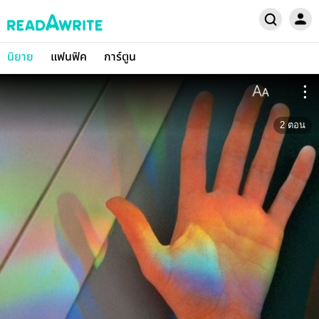
นิยาย
แฟนฟิค
การ์ตูน
2
ตอน