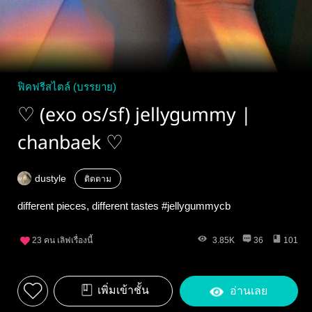
ฟิคฟรีสไตล์ (บรรยาย)
♡ (exo os/sf) jellygummy |
chanbaek ♡
dustyle
ติดตาม
different pieces, different tastes #jellygummycb
23
คน เลิฟเรื่องนี้
3.85K
36
101
เพิ่มเข้าชั้น
อ่านเลย