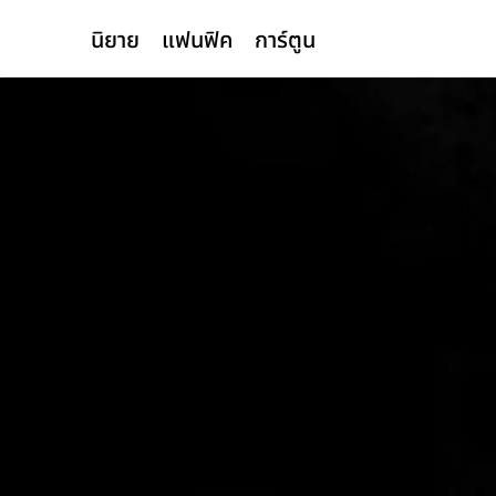
นิยาย
แฟนฟิค
การ์ตูน