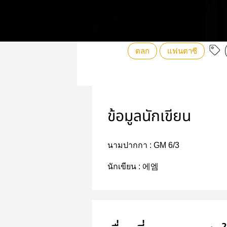
ตลก
แฟนตาซี
ข้อมูลนักเขียน
นามปากกา :
GM 6/3
นักเขียน :
에엠