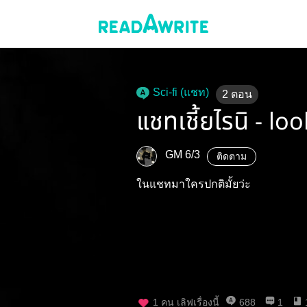
Sci-fi (แชท)
2
ตอน
แชทเชี้ยไรนิ - lo
GM 6/3
ติดตาม
ในแชทมาใครปกติมั้ยว่ะ
1
คน เลิฟเรื่องนี้
688
1