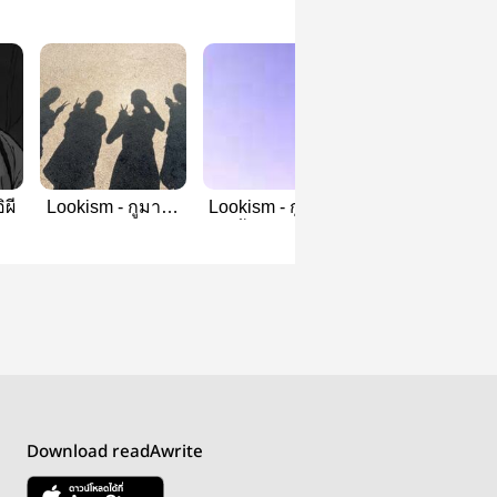
ิผี
Lookism - กูมาได้
Lookism - กูมาอยู่
Lookism - พวกพี
ไง
นี้ได้ไงวะ!?
มึงมาได้ไง
Download readAwrite