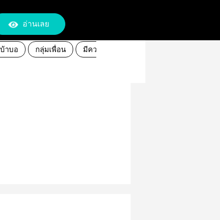
อ่านเลย
ะบ้าบอ
กลุ่มเพื่อน
มีความรักแทรกอยู่บ้าง(นานๆที)
แชทก