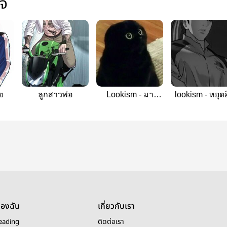
ใจ
ย
ลูกสาวพ่อ
Lookism - มา
lookism - หยุดอ
ทำงานหรือมาทำ
ไร
ของฉัน
เกี่ยวกับเรา
eading
ติดต่อเรา