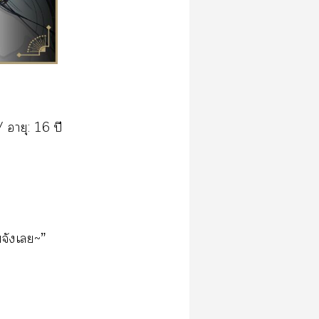
/ อายุ: 16 ปี
ขจังเ~”