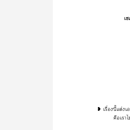
เ
❥ เรื่องนี้แต่
คือเาไ