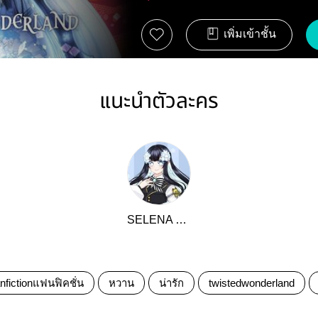
เพิ่มเข้าชั้น
แนะนำตัวละคร
SELENA CREST
nfictionแฟนฟิคชั่น
หวาน
น่ารัก
twistedwonderland