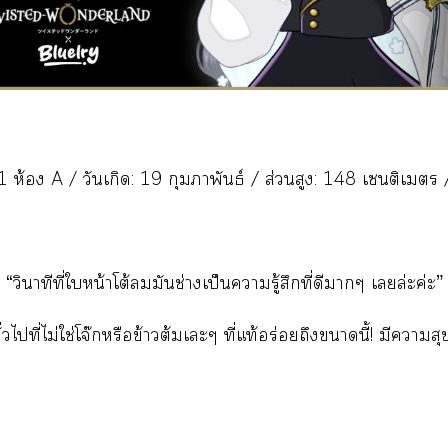
ี 1 ห้อง A / วันเกิด: 19 กุมภาพันธ์ / ส่วนสูง: 148 เซนติเมตร 
“วินาทีที่ใหน้าโต้มันช่างเป็นารู้สึกที่ดีาๆ เล่ะค่ะ”
วไที่ไม่ใช่โจ๊กหรือข้าวต้มเะๆ ที่แท้อร่อยถึงานี้! มีาสุ