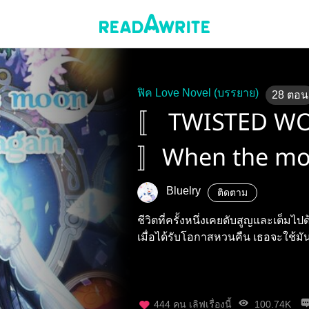
ฟิค Love Novel (บรรยาย)
28
ตอน
〚 TWISTED W
〛When the moo
Bluelry
ติดตาม
ชีวิตที่ครั้งหนึ่งเคยดับสูญและเต็ม
เมื่อได้รับโอกาสหวนคืน เธอจะใช้มันให
444
คน เลิฟเรื่องนี้
100.74K