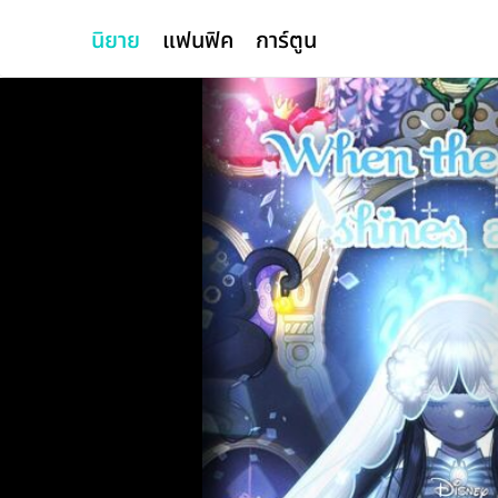
นิยาย
แฟนฟิค
การ์ตูน