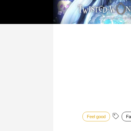
Feel good
Fa