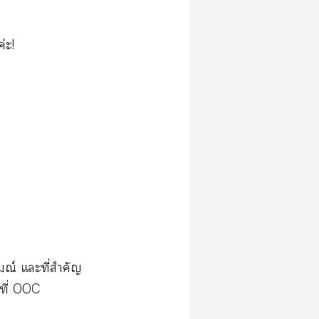
่ะ!
มณ์ แะที่สำคัญ
นที่ OOC