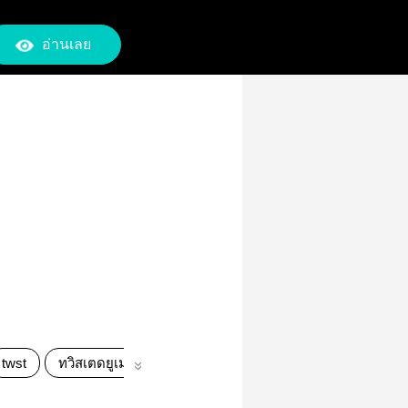
อ่านเลย
twst
ทวิสเตดยูเมะ
TWSTFanficTH
ทวิสเตด
แฟนฟิ