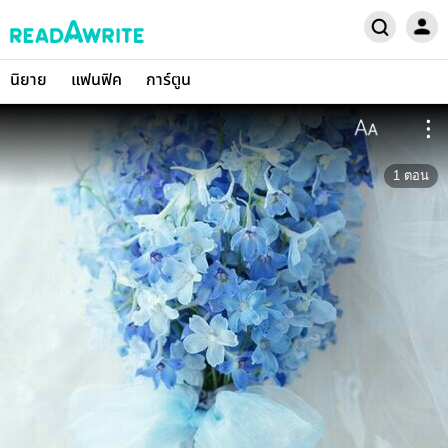
นิยาย
แฟนฟิค
การ์ตูน
1
ตอน