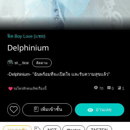
ฟิค Boy Love (แชท)
Delphinium
st._.tice
ติดตาม
-Delphinium- "ฉันพร้อมที่จะเปิดใจ และรับความสุขแล้ว"
รอใครสักคนเลิฟเรื่องนี้
70
0
1
เพิ่มเข้าชั้น
อ่านเลย