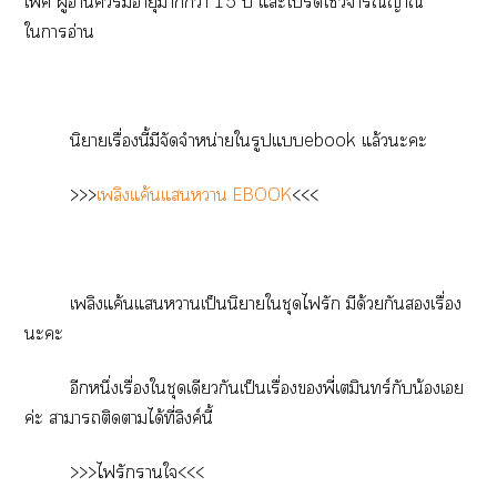
เ ผู้อ่านมีอายุากว่า 15 ปี แะโใช้วิจารณญาณ
ใาอ่าน
นิยายเรื่องนี้มีจัดจำหน่ายใรูปแebook แล้วะะ
>>>
เพลิงแค้นแา EBOOK
<<<
เพลิงแค้นแาเป็นนิยายใชุดไรัก มีด้วยกันเรื่อง
ะะ
อีกหนึ่งเรื่องใชุดเดียวกันเป็นเรื่องพี่เมิร์กับน้องเ
ค่ะ าาติดาได้ที่ลิงค์นี้
>>>
ไรักาใ
<<<