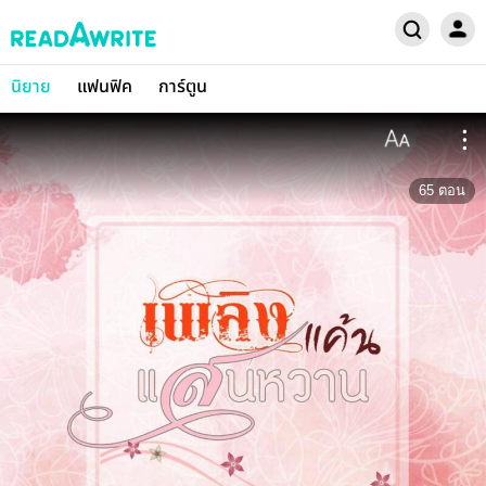
นิยาย
แฟนฟิค
การ์ตูน
65
ตอน