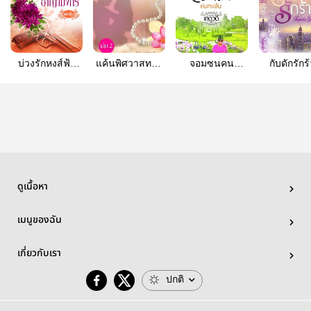
บ่วงรักหงส์ฟ้า
แค้นพิศวาสทาส
จอมซนคน
กับดักรักร
อาญามังกร (จบ
รักซาตานชีค
ทะเล้น
แล้ว)
เล่ม 2
ดูเนื้อหา
เมนูของฉัน
เกี่ยวกับเรา
ปกติ