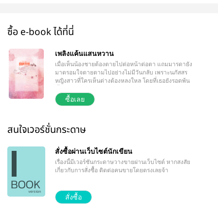
ซื้อ e-book ได้ที่นี่
เพลิงแค้นแสนหวาน
เมื่อเห็นน้องชายต้องตายไปต่อหน้าต่อตา แถมมารดายัง
มาตรอมใจตายตามไปอย่างไม่มีวันกลับ เพราะนภัสสร
หญิงสาวที่ใครเห็นต่างต้องหลงใหล โดยที่เธอยังรอดพ้น
เงื้อมมือของกฎหมาย เพลิงกวินทร์หรือจะยอมง่ายๆ ใน
เมื่อพึ่งกฏหมายไม่ได้ เขาก็ต้องใช้วิธีของเขาเองเพื่อ
ซื้อเลย
ชำระหนี้แค้นในครั้งนี้ “ขอโทษเหรอ! เธอขอโทษฉันมากี่
ครั้งแล้ว และมันแก้ไขอะไรได้มั้ย เธอมันก็ยังเลวเหมือน
เดิม อ่อยเขาทั่วไปหมด ขาดผู้ชายไม่ได้เลยใช่มั้ย ชอบ
สนใจเวอร์ชั่นกระดาษ
นักนะให้ผู้ชายฆ่ากันต่อหน้าต่อตานี่ มันจะร่านอะไร
นักหนาฮะ อยากมีผัวนักก็บอกมา ฉันสนองให้เธอได้เต็ม
ที่อยู่แล้ว” ตอนที่ร่างบอบบางถูกผลักลงไปกองบนโซฟา
สั่งซื้อผ่านเว็บไซต์นักเขียน
โดยมีร่างใหญ่ทาบทับตามมา มือเล็กๆก็พยายามผลักไส
เรื่องนี้มีเวอร์ชันกระดาษวางขายผ่านเว็บไซต์
หากสงสัย
เขาเต็มแรง “ย...อย่านะคะ...อย่าทำอย่างนี้” “ทำไม! ลืม
เกี่ยวกับการสั่งซื้อ ติดต่อคนขายโดยตรงเลยจ้า
แล้วหรือไงว่าเธอมันก็แค่เมียเก็บ แค่อีตัวที่ฉันเก็บมา
เลี้ยง ฉันจะทำอะไรกับเธอก็ได้”
******************************** นิยายเรื่องนี้มีเนื้อหา
สั่งซื้อ
บางส่วนที่เกี่ยวข้องกับความรุนแรง และเรื่องเพศ ผู้อ่าน
ควรมีอายุมากกว่า 15 ปี และโปรดใช้วิจารณญาณใน
การอ่าน