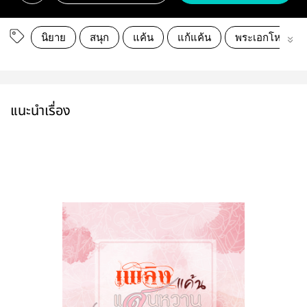
นิยาย
สนุก
แค้น
แก้แค้น
พระเอกโหด
แนะนำเรื่อง