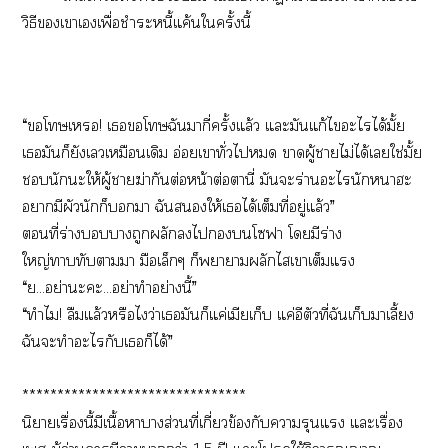
วิธีเาเเพื่อชำระหนี้แค้นใครั้งนี้
“โเ! เโฉันมากี่ครั้งแล้ว แะมันแก้ไะไได้มั้ย
เมันก็ยังเเหมือนเดิม อ่อยเาทั่วไ าผู้าไม่ได้เใช่มั้ย
นักะให้ผู้าฆ่ากันต่อหน้าต่อตานี่ มันะร่านะไนักาะ
ามีผัวนักก็า ฉันให้เได้เต็มที่อยู่แล้ว”
ที่ร่างาถูกผลักไโฟา โมีร่าง
ใหญ่าทับาา มือเล็กๆ ก็าาผลักไเาเต็มแ
“ย...อย่าะะ...อย่าทำอย่างนี้”
“ทำไม! ลืมแล้วหรือไว่าเมันก็แค่เมียเก็บ แค่อีตัวที่ฉันเก็บมาเลี้
ฉันะทำะไกับเก็ได้”
********************************
นิยายเรื่องนี้มีเนื้อาางส่วนที่เกี่ยวข้องกับารุนแรง แะเรื่อง