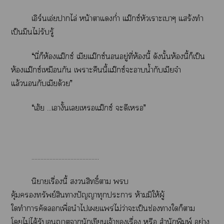
เอิร์นเอ่ยาไล่ หน้าาแก่ำ แม๊กซ์หัวเราะเาๆ แสร้งทำ
เป็นมึนไม่รับรู้
“นี่ก็ห้องแม๊กซ์ เมียแม๊กซ์อยู่ที่ห้องนี้ ดังนั้นห้องนี้ก็เป็น
ห้องแม๊กซ์เหมือนกัน เาะคืนนี้แม๊กซ์ะาน้ำกับเมียจ๋า
แล้วกับเมียด้วย”
“เฮ้ย ...เางั้นเเแม๊กซ์ ะดีเ”
.............................................
นิยายเรื่องนี้ สิทธิ์า บ
คุ้มทรัพย์สินาปัญญาทุกะา ห้ามมิให้ผู้
ใทำาคัดเพื่อนำไเแพร่ไม่ว่าะเป็นช่องาใก็า
โไม่ได้รับอนุญาตานักเขียนเจ้าเรื่อง หรือ สำนักพิมพ์ อย่าง