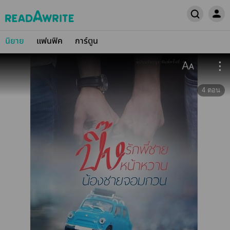
นิยาย
แฟนฟิค
การ์ตูน
4
ตอน