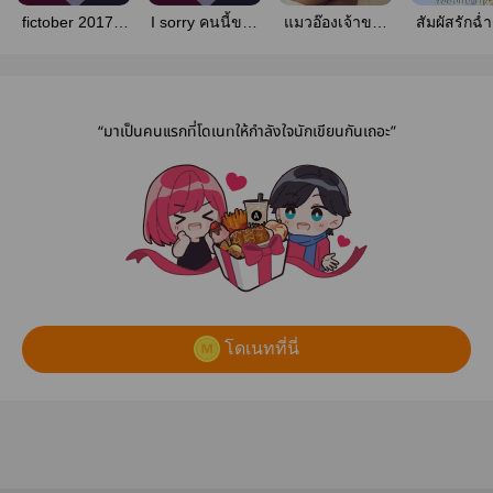
fictober 2017 ~
I sorry คนนี้ของ
แมวอ๊องเจ้าของ
สัมผัสรักฉ่
sohon
ผม
เพี้ยน
รอยซ์กับกา
(ชายรักช
“มาเป็นคนแรกที่โดเนทให้กำลังใจนักเขียนกันเถอะ”
โดเนทที่นี่