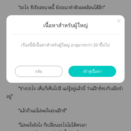
“ะไ ซีเรียสานี้ ยังะมาทำตัวออดอ้อนได้อีก”
×
“ไม่าเครียดอ่ะ หัว กับแม่ วันต่อวันดีกว่า นี้
เนื้อหาสำหรับผู้ใหญ่
แม่พักรบไแล้ว เาก็พักรบเะะจ๊ะ เมียจ๋า”
พูดาใส่ แล้วก็นัวเนียเาเดินขึ้นข้าง เอิร์น
เรื่องนี้มีเนื้อหาสำหรับผู้ใหญ่ อายุมากกว่า 20 ขึ้นไป
เปิดประตูห้องตัวเ แม๊กซ์ก็ผลุบเข้าได้วย หนุ่ม
หน้าาหันาโาใส่
กลับ
เข้าสู่เนื้อหา
“เข้ามาทำไม เดี๋ยวแม่เห็นเา”
“ช่างะไ เห็นก็เห็นไสิ แม่รู้อยู่แล้วนี่ ว่าแม๊กซ์กับเมียจ๋า
อยู่”
“แล้วถ้าแม่ไม่ใล่ะแม๊กซ์”
“ไม่ใยังไ ก็เปลี่ยนะไไม่ได้