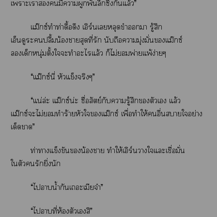
เาะเามีาผูกพันลึกซึ้งกันแล้ว”
แม๊กซ์ทำท่าดื้อดึง เอิร์นเหลุดขำา รู้สึก
เอ็นดูะปลื้มน้องาสุดที่รัก นับถือามุ่งมั่นแม๊กซ์
เด็กหนุ่มตั้งใะทำะไแล้ว ก็ไม่พ่ายแพ้ง่ายๆ
“แม๊กซ์นี่ หัวแข็งจริงๆ”
“แน่ล่ะ แม๊กซ์น่ะ ซื่อสัตย์กับารู้สึกตัวเ แล้ว
แม๊กซ์ะไม่ทำร้ายหัวใแม๊กซ์ เพื่อทำให้อื่นาใอย่าง
เด็ดา”
ท่าาแข็งขันน้องา ทำให้เอิร์นาใแะเชื่อมั่น
ใตัวรักยิ่งนัก
“ไาน้ำกันเะเมียจ๋า”
“ไาที่ห้องตัวเสิ”