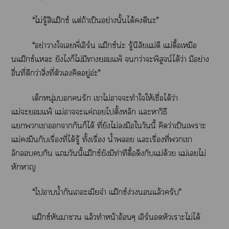
“ไม่รู้สิแม๊กซ์ แต่ถ้าเป็นอย่างนั้นได้ดีะ”
“อย่าาใเพี่เอิร์น แม๊กซ์น่ะ รู้นิสัยแม่ดี แม่ดื้อเหมือ
นแม๊กซ์แะ ยังไก็ไม่มีาแพ้ กว่าะพิสูจน์ได้ว่า มีอย่าง
อื่นที่ดีกว่าสิ่งที่ตัวเคิดอยู่อ่ะ”
เด็กหนุ่มรัก เาไม่าะทำใให้เชื่อได้ว่า
แม่ะแพ้ แม่าะแค่ไตั้งหลัก แะหาวิธี
แเาากันก็ได้ ที่ยังไม่มือใวันนี้ คิดว่าเป็นเาะ
แม่มึนกับเรื่องที่ได้รู้ ทั้งเรื่อง น้ำ แะเรื่องที่เา
ลักลอบกัน แวันนี้แม๊กซ์ยังมีท่าทีดื้อดึงกับแม่ด้วย แม่เไม่
หักหาญ
“ไาน้ำกันเะเมียจ๋า แม๊กซ์ง่วงแล้วครับ”
แม๊กซ์หันา แล้วทำหน้าอ้อนๆ เอิร์ดหัวเราะไม่ได้