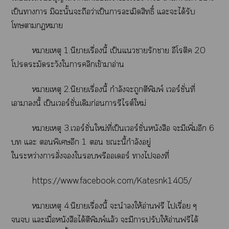
เป็นาา มิะนั้นะถือว่าเป็นาละเมิดสิทธิ์ แะะได้รับ
โาา
หมายเหตุ 1.นิยายเรื่องนี้ เป็นแารักา อีโติค 20
โระมัดระวังใาคลิกเข้าาอ่าน
หมายเหตุ 2.นิยายเรื่องนี้ กำลังะถูกตีพิมพ์ เร์ชั่นที่
เาานี้ เป็นเร์ชั่นเดิมก่อนารีไต์ใหม่
หมายเหตุ 3.เร์ชั่นใหม่ที่เป็นเร์ชั่นหนังสือ ะมีเพิ่มอีก 6
 แะ พิเศษอีก 1  ะนี้กำลังอยู่
ใระหว่างาสั่งใพรีเอร์ าไที่
https://www.facebook.com/Katesnk1405/
หมายเหตุ 4.นิยายเรื่องนี้ ะนำให้อ่านฟรี ไเรื่อย ๆ
 แะเมื่อหนังสือได้ตีพิมพ์แล้ว ะมีาปรับให้อ่านฟรีได้