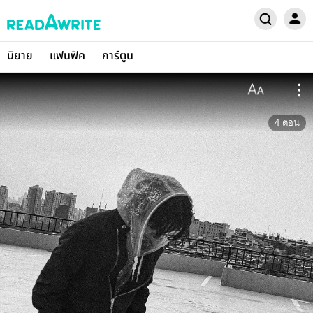
นิยาย
แฟนฟิค
การ์ตูน
4
ตอน