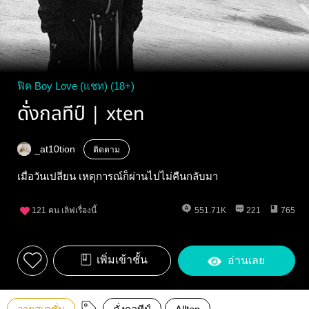
ฟิค Boy Love (แชท) (18+)
ดั่งกลทีป์ | xten
_at10tion
ติดตาม
เมื่อวันเปลี่ยน เหตุการณ์ก็ผ่านไปไม่คืนกลับมา
121
คน เลิฟเรื่องนี้
551.71K
221
765
เพิ่มเข้าชั้น
อ่านเลย