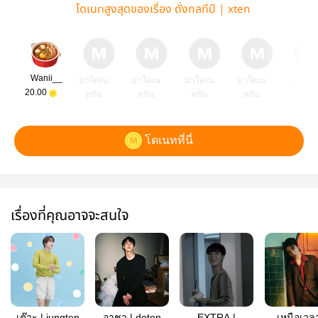
โดเนทสูงสุดของเรื่อง ดั่งกลทีป์ | xten
Wanii__
มาโดเน
มาโดเน
มาโดเน
มาโดเน
มาโดเ
20.00
ทกัน
ทกัน
ทกัน
ทกัน
ทกัน
โดเนทที่นี่
เรื่องที่คุณอาจจะสนใจ
เต๊าะ | jungten
อาชา | doten
EXTRA |
เหนือเวลา