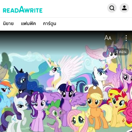
นิยาย
แฟนฟิค
การ์ตูน
3
ตอน