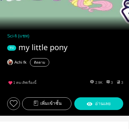
Sci-fi (แชท)
my little pony
จบ
Achi fk
ติดตาม
1
คน เลิฟเรื่องนี้
2.9K
3
3
เพิ่มเข้าชั้น
อ่านเลย