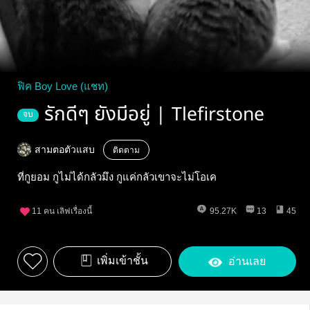
ฟิค Boy Love (แชท)
รักดีๆ ยังมีอยู่ | Tlefirstone
จบ
สามตอตัวแสบ
ติดตาม
ที่กูยอม กูไม่ได้กลัวมึง กูแค่กลัวเขาจะไม่โอเค
11
คน เลิฟเรื่องนี้
95.27K
13
45
เพิ่มเข้าชั้น
อ่านเลย