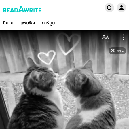
นิยาย
แฟนฟิค
การ์ตูน
20
ตอน