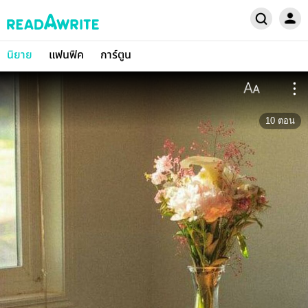
นิยาย
แฟนฟิค
การ์ตูน
10
ตอน