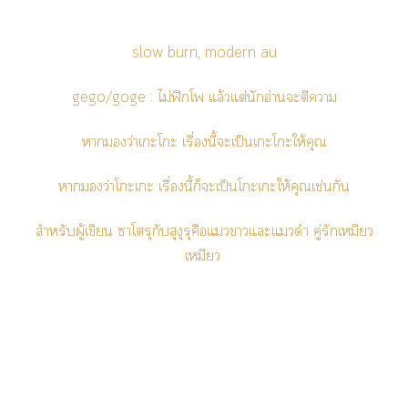
slow burn, modern au
gego/goge : ไม่ฟิกโ แล้วแต่นักอ่านะตีา
าว่าเะโะ เรื่องนี้ะเป็นเะโะให้คุณ
าว่าโะเะ เรื่องนี้ก็ะเป็นโะเะให้คุณเช่นกัน
สำหรับผู้เขียน าโรุกับสุงุรุคือแาแะแดำ คู่รักเหมียว
เหมียว