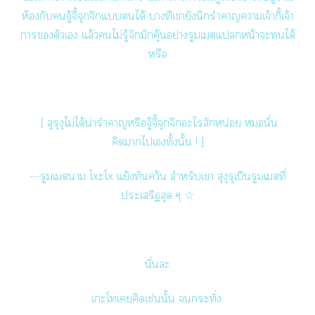
ห้องกับจู้จี้จุกจิกแได้ บางทีเายังนึกรำคาญาเจ้ากี้เจ้า
การตัวเ แล้วไม่รู้จักมักคุ้นอย่างรูมเตแหน้าะได้
หรือ
[ สุรุงุไม่ได้น่ารำคาญหรือจู้จี้จุกจิกะไสักหน่อย หมอนั่น
คิากไเทั้งนั้น ! ]
---รูมเาม โxะโx แย้งทันคว้น สำหรับเา สุงุรุเป็นรูมเตที่
ประเสริฐสุด ๆ ☆
นั่นะ
เะโเคิดเช่นนั้น กระทั่ง