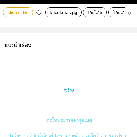
slice of life
knockmategg
เกะโกะ
โกะเกะ
แนะนำเรื่อง
intro
เะโะาหารูมเต
ไม่ได้าหวังอันใสักเท่าไหร่ ไม่าคิดว่าะมีผู้ใาาอยู่ร่วม