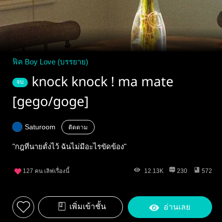
ฟิค Boy Love (บรรยาย)
knock knock ! ma mate
จบ
[gego/goge]
Saturoom
ติดตาม
"กฎที่นายตั้งไว้ ฉันไม่มีอะไรขัดข้อง"
127
คน เลิฟเรื่องนี้
12.13K
230
572
เพิ่มเข้าชั้น
อ่านเลย