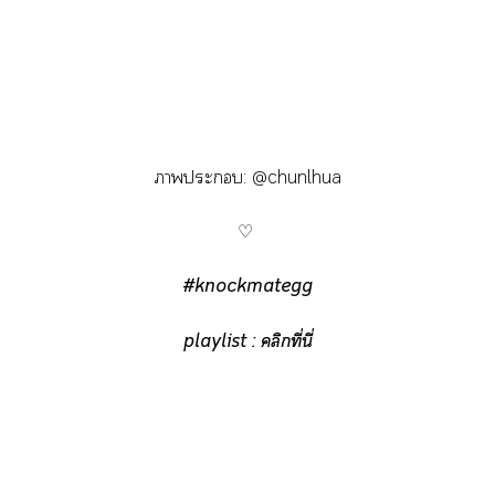
าะ: @chunlhua
♡
#knockmategg
playlist :
คลิกที่นี่