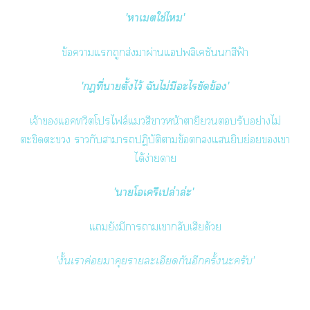
'าเตใช่ไ'
ข้อาแถูกส่งาผ่านแปพลิเคชันสีฟ้า
'ที่าตั้งไว้ ฉันไม่มีะไขัดข้อง'
เจ้าแคทวิตโไล์แสีาหน้าตายีรับอย่างไม่
ตะขิดตะขวง ากับาาปฏิบัติาข้อแยิบย่อยเา
ได้ง่ายดาย
'าโเรึเปล่าล่ะ'
แยังมีาาเากลับเสียด้วย
'งั้นเาค่อยาคุยรายละเอียดกันอีกครั้งะครับ'