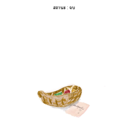
าะ : 