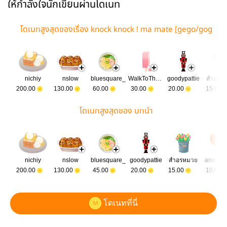
ให้กำลังใจนักเขียนผ่านโดเนท
โดเนทสูงสุดของเรื่อง knock knock ! ma mate [gego/gog
e]
nichiy
nslow
bluesquare_
WalkToTheMoon
goodypattie
สำอรห
200.00
130.00
60.00
30.00
20.00
15.00
โดเนทสูงสุดของ บทนำ
nichiy
nslow
bluesquare_
goodypattie
สำอรหมวย
anonym
200.00
130.00
45.00
20.00
15.00
10.00
โดเนทที่นี่