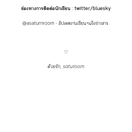
ช่องาาติดต่อนักเขียน : twitter/bluesky
@asaturnroom - อัปเดตาเขียน+แจ้งข่าวา
♡
ด้วยรัก, saturoom