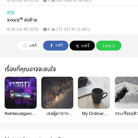
18 ธ.ค. 68 10:33
3
266
1942 คำ (8 หน้า)
#10
knock⁰⁰ ส่งท้าย
18 ธ.ค. 68 10:32
6
172
227 คำ (1 หน้า)
แชร์
แชร์
แชร์
Line it
เรื่องที่คุณอาจจะสนใจ
#whitecatgamergg
เธอผู้มาจาก
My Ordinary
กระเรียน(ต
- gego
อวกาศ || #gego
Life || #gego
|| #geg