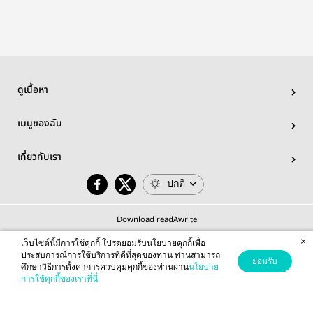
ดูเนื้อหา
เมนูของฉัน
เกี่ยวกับเรา
ปกติ
Download readAwrite
×
เว็บไซต์นี้มีการใช้คุกกี้ โปรดยอมรับนโยบายคุกกี้เพื่อ
ประสบการณ์การใช้บริการที่ดีที่สุดของท่าน ท่านสามารถ
ยอมรับ
ศึกษาวิธีการตั้งค่าการควบคุมคุกกี้ของท่านผ่าน
นโยบาย
© 2026 readAwrite.com by MEB Corporation Public Company Limited
การใช้คุกกี้ของเราที่นี่
This site is protected by reCAPTCHA and the Google
Privacy Policy
and
Terms of Service
apply.