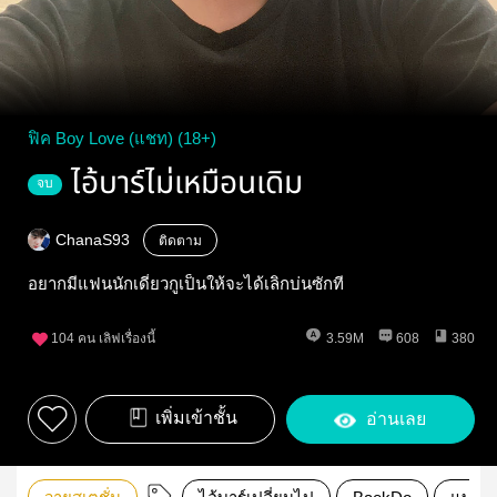
ฟิค Boy Love (แชท) (18+)
ไอ้บาร์ไม่เหมือนเดิม
จบ
ChanaS93
ติดตาม
อยากมีแฟนนักเดี๋ยวกูเป็นให้จะได้เลิกบ่นซักที
104
คน เลิฟเรื่องนี้
3.59M
608
380
เพิ่มเข้าชั้น
อ่านเลย