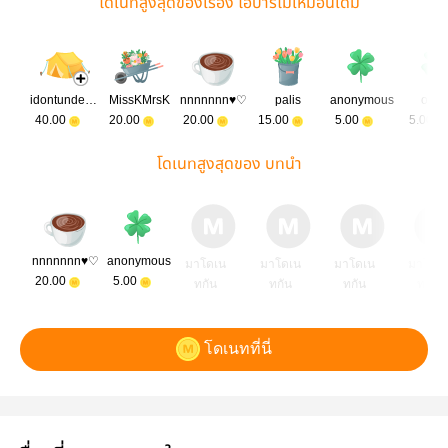
โดเนทสูงสุดของเรื่อง ไอ้บาร์ไม่เหมือนเดิม
idontunderstand
MissKMrsK
nnnnnnn♥♡
palis
anonymous
oyik
40.00
20.00
20.00
15.00
5.00
5.00
โดเนทสูงสุดของ บทนำ
nnnnnnn♥♡
anonymous
มาโดเน
มาโดเน
มาโดเน
มาโดเ
20.00
5.00
ทกัน
ทกัน
ทกัน
ทกัน
โดเนทที่นี่