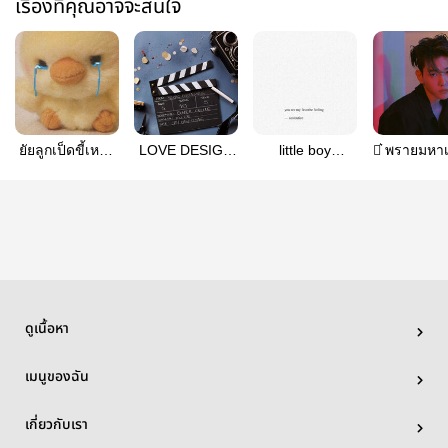
เรื่องที่คุณอาจจะสนใจ
ยัยลูกเป็ดขี้เหร่ |
LOVE DESIGN
little boy
≃͛ พรายมหาเ
ฟิคคั่นเวลา
#baekdo
#baekdo
— BAEK
เฉพาะกิจ
ดูเนื้อหา
เมนูของฉัน
เกี่ยวกับเรา