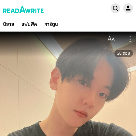
นิยาย
แฟนฟิค
การ์ตูน
20
ตอน