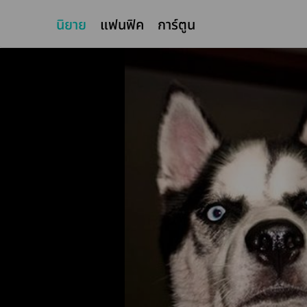
นิยาย
แฟนฟิค
การ์ตูน