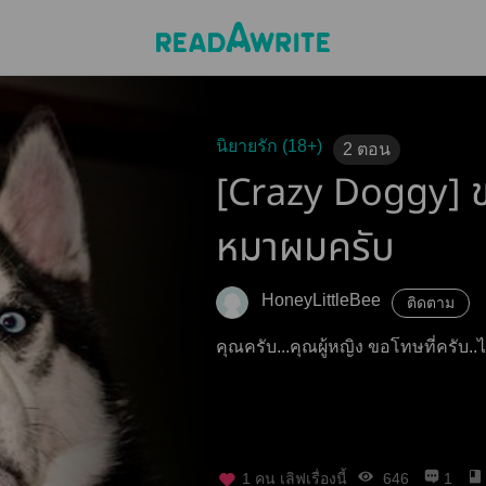
นิยายรัก (18+)
2
ตอน
[Crazy Doggy] ขอโ
หมาผมครับ
็HoneyLittleBee
ติดตาม
คุณครับ...คุณผู้หญิง ขอโทษที่ครับ..
1
คน เลิฟเรื่องนี้
646
1