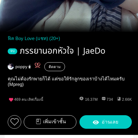
ฟิค Boy Love (แชท) (20+)
ภรรยานอกหัวใจ | JaeDo
จบ
poppy🧋
ติดตาม
คุณไม่ต้องรักพายก็ได้ แต่ขอให้รักลูกของเราบ้างได้ไหมครับ
(Mpreg)
469
คน เลิฟเรื่องนี้
16.37M
734
2.66K
เพิ่มเข้าชั้น
อ่านเลย