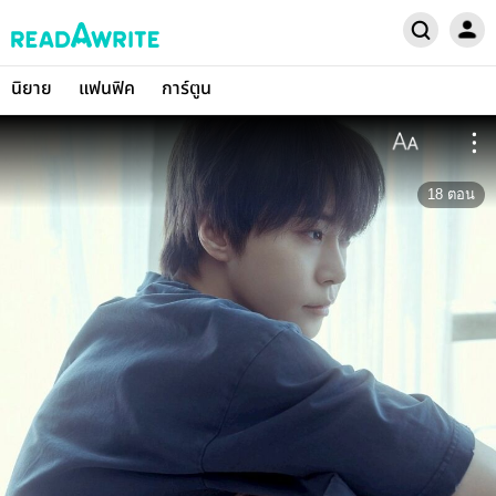
นิยาย
แฟนฟิค
การ์ตูน
18
ตอน