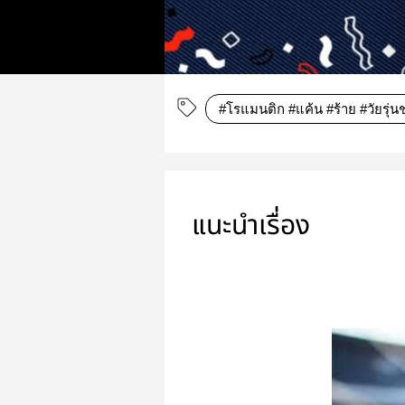
#โรแมนติก #แค้น #ร้าย #วัยรุ่
แนะนำเรื่อง