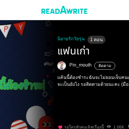
นิยายรักวัยรุ่น
1
ตอน
แฟนเก่า
Pin_mouth
ติดตาม
แค้นนี้ต้องชำระฉันจะไม่ยอมเจ็บคนเด
จะเป็นยังไง รอติดตามด้วยนะคะ (มื
รอใครสักคนเลิฟเรื่องนี้
1.06K