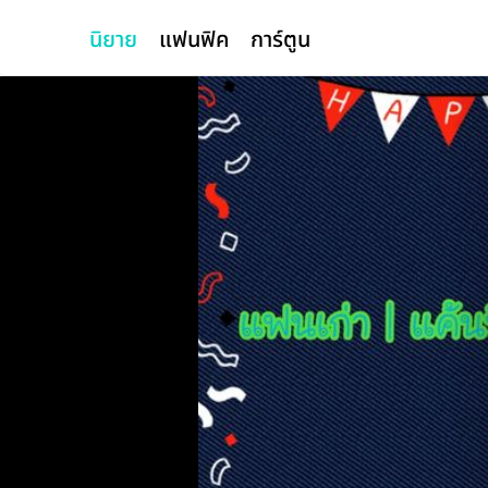
นิยาย
แฟนฟิค
การ์ตูน