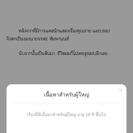
หลังาที่มีาแสนักแเรื่องคุณา แะอา
จิวเป็นา
ะ หัมานท์
นับานั้นเป็นต้นา...ชีวิตก็ไม่เสุขอีกเ...
×
เนื้อหาสำหรับผู้ใหญ่
คุณไว้นี้...
เรื่องนี้มีเนื้อหาสำหรับผู้ใหญ่ อายุ 18 ปี ขึ้นไป
คุณอย่าไเชื่อท่าาซื่อๆ แาใๆ เหมือน