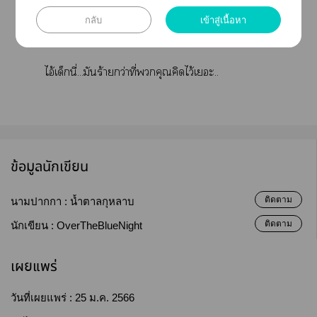
เจ้าาโเด้นแที่ใๆ เรียกกันะ
กลับ
เข้าสู่เนื้อหา
ไอ้เด็กนี่...มันร้ายกว่าที่คุณคิดไว้เะ..
ข้อมูลนักเขียน
ติดตาม
นามปากกา :
น้ำตาลกุหลาบ
ติดตาม
นักเขียน :
OverTheBlueNight
เผยแพร่
วันที่เผยแพร่ :
25 ม.ค. 2566