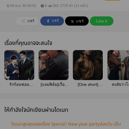
06 ต.ค. 66 00:03
8
583
2725 คำ (11 หน้า)
แชร์
แชร์
แชร์
Line it
เรื่องที่คุณอาจจะสนใจ
รักร้อนซ่อน
[แจมฟิล์ม]เรื่อง
[One short]
สงสัยว่า
ร้าย... [JamFilm]
วุ่นๆของวัยรุ่น
Beside story of
อยากให้เราร
ครองไมค์ #แจม
LOA #ติณห์ฌาน
#แจมฟิล
ฟิล์ม #JamFilm
#แจมฟิล์ม
ให้กำลังใจนักเขียนผ่านโดเนท
โดเนทสูงสุดของเรื่อง Special: New year partyช่องวัน เป็น