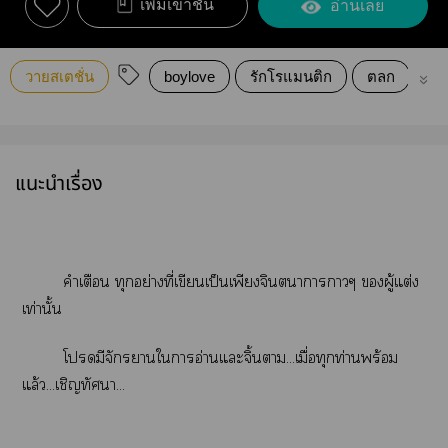
เพิ่มเข้าชั้น
อ่านเลย
วายสเตชั่น
boylove
รักโรแมนติก
ตลก
น่า
แนะนำเรื่อง
คำเตือน ทุกอย่างที่เขียนเป็นเพียงจินตนาการาๆ ผู้แต่ง
เท่านั้น
โมีจักราใาอ่านแะจิ้นา...เมื่อทุกท่านพร้อม
แล้ว...เชิญทัศนา...