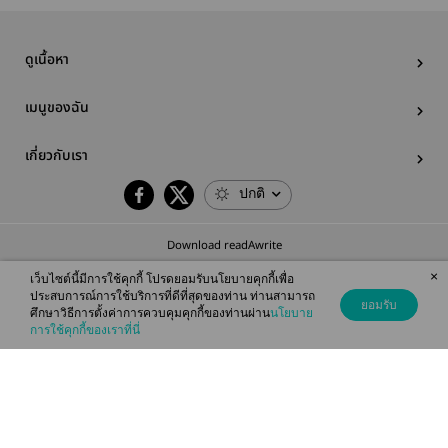
ดูเนื้อหา
เมนูของฉัน
เกี่ยวกับเรา
ปกติ
Download readAwrite
×
เว็บไซต์นี้มีการใช้คุกกี้ โปรดยอมรับนโยบายคุกกี้เพื่อ
ประสบการณ์การใช้บริการที่ดีที่สุดของท่าน ท่านสามารถ
ยอมรับ
ศึกษาวิธีการตั้งค่าการควบคุมคุกกี้ของท่านผ่าน
นโยบาย
© 2026 readAwrite.com by MEB Corporation Public Company Limited
การใช้คุกกี้ของเราที่นี่
This site is protected by reCAPTCHA and the Google
Privacy Policy
and
Terms of Service
apply.