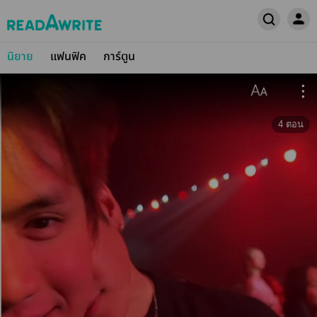
นิยาย
แฟนฟิค
การ์ตูน
4
ตอน