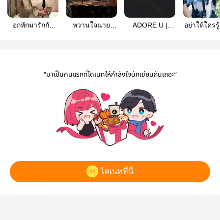
อกหักมารักกับ
หวานใจนาย
ADORE U |
อย่าให้ใครรู้
พี่…กอดหน่อย
วิศวะ!!
วิศวะคลั่งรัก
ยเฉิ่มนี่เป็
[อ่านฟรีตลอด
ผม!![อ่านฟ
ชีพ]
“มาเป็นคนแรกที่โดเนทให้กำลังใจนักเขียนกันเถอะ”
โดเนทที่นี่