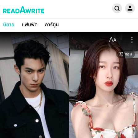
นิยาย
แฟนฟิค
การ์ตูน
32
ตอน