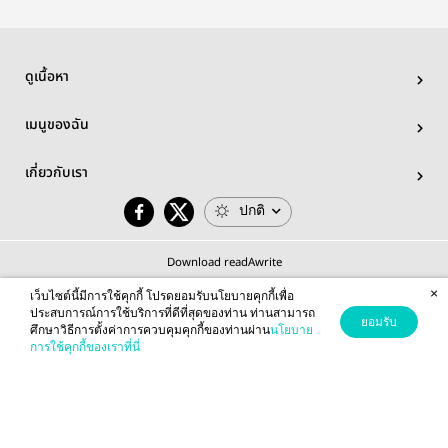
ดูเนื้อหา
เมนูของฉัน
เกี่ยวกับเรา
ปกติ
Download readAwrite
×
เว็บไซต์นี้มีการใช้คุกกี้ โปรดยอมรับนโยบายคุกกี้เพื่อ
ประสบการณ์การใช้บริการที่ดีที่สุดของท่าน ท่านสามารถ
ยอมรับ
ศึกษาวิธีการตั้งค่าการควบคุมคุกกี้ของท่านผ่าน
นโยบาย
© 2026 readAwrite.com by MEB Corporation Public Company Limited
การใช้คุกกี้ของเราที่นี่
This site is protected by reCAPTCHA and the Google
Privacy Policy
and
Terms of Service
apply.